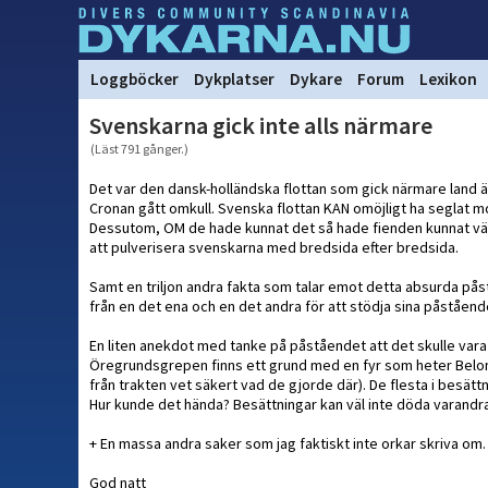
Loggböcker
Dykplatser
Dykare
Forum
Lexikon
Svenskarna gick inte alls närmare
(Läst 791 gånger.)
Det var den dansk-holländska flottan som gick närmare land 
Cronan gått omkull. Svenska flottan KAN omöjligt ha seglat 
Dessutom, OM de hade kunnat det så hade fienden kunnat vänt
att pulverisera svenskarna med bredsida efter bredsida.
Samt en triljon andra fakta som talar emot detta absurda på
från en det ena och en det andra för att stödja sina påståend
En liten anekdot med tanke på påståendet att det skulle vara o
Öregrundsgrepen finns ett grund med en fyr som heter Belona
från trakten vet säkert vad de gjorde där). De flesta i besätt
Hur kunde det hända? Besättningar kan väl inte döda varandra
+ En massa andra saker som jag faktiskt inte orkar skriva om.
God natt