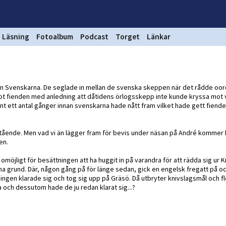
Läsning
Fotoalbum
Podcast
Torget
Länkar
än Svenskarna. De seglade in mellan de svenska skeppen när det rådde oor
mot fienden med anledning att dåtidens örlogsskepp inte kunde kryssa mot 
 ett antal gånger innan svenskarna hade nått fram vilket hade gett fiende
stående. Men vad vi än lägger fram för bevis under näsan på André kommer 
en.
möjligt för besättningen att ha huggit in på varandra för att rädda sig ur K
 grund. Där, någon gång på för länge sedan, gick en engelsk fregatt på o
ningen klarade sig och tog sig upp på Gräsö. Då utbryter knivslagsmål och fl
 och dessutom hade de ju redan klarat sig...?