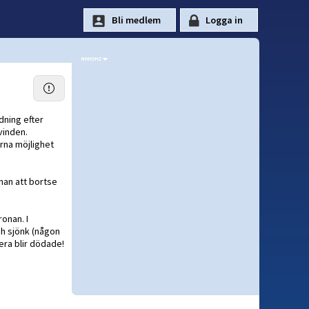
dning efter
vinden.
rna möjlighet
han att bortse
ronan. I
ch sjönk (någon
era blir dödade!