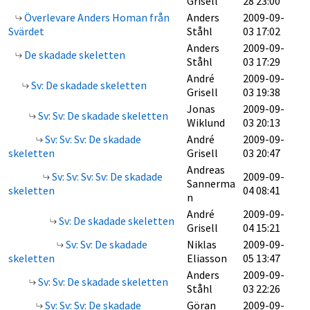
Grisell
28 23:00
Överlevare Anders Homan från
Anders
2009-09-
Svärdet
Ståhl
03 17:02
Anders
2009-09-
De skadade skeletten
Ståhl
03 17:29
André
2009-09-
Sv: De skadade skeletten
Grisell
03 19:38
Jonas
2009-09-
Sv: Sv: De skadade skeletten
Wiklund
03 20:13
Sv: Sv: Sv: De skadade
André
2009-09-
skeletten
Grisell
03 20:47
Andreas
Sv: Sv: Sv: Sv: De skadade
2009-09-
Sannerma
skeletten
04 08:41
n
André
2009-09-
Sv: De skadade skeletten
Grisell
04 15:21
Sv: Sv: De skadade
Niklas
2009-09-
skeletten
Eliasson
05 13:47
Anders
2009-09-
Sv: Sv: De skadade skeletten
Ståhl
03 22:26
Sv: Sv: Sv: De skadade
Göran
2009-09-