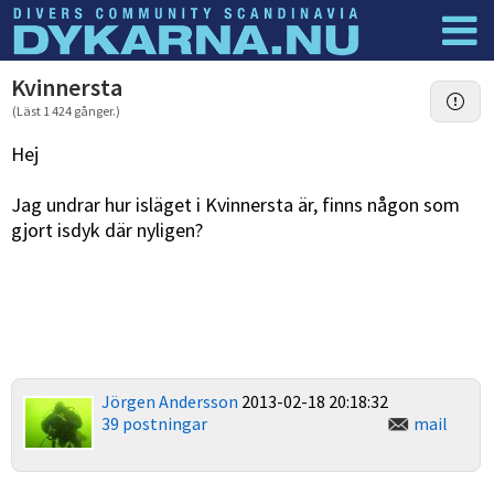
Dyknyheter
Logga in
Kvinnersta
(Läst 1 424 gånger.)
Hej
Jag undrar hur isläget i Kvinnersta är, finns någon som
gjort isdyk där nyligen?
Jörgen Andersson
2013-02-18 20:18:32
39 postningar
mail