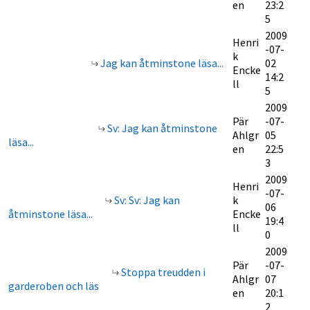
en
23:2
5
2009
Henri
-07-
k
Jag kan åtminstone läsa...
02
Encke
14:2
ll
5
2009
Pär
-07-
Sv: Jag kan åtminstone
Ahlgr
05
läsa...
en
22:5
3
2009
Henri
-07-
Sv: Sv: Jag kan
k
06
åtminstone läsa...
Encke
19:4
ll
0
2009
Pär
-07-
Stoppa treudden i
Ahlgr
07
garderoben och läs
en
20:1
2