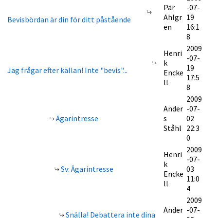
Pär
-07-
Ahlgr
19
Bevisbördan är din för ditt påstående
en
16:1
8
2009
Henri
-07-
k
19
Jag frågar efter källan! Inte "bevis"...
Encke
17:5
ll
8
2009
Ander
-07-
Ägarintresse
s
02
Ståhl
22:3
0
2009
Henri
-07-
k
Sv: Ägarintresse
03
Encke
11:0
ll
4
2009
Ander
-07-
Snälla! Debattera inte dina