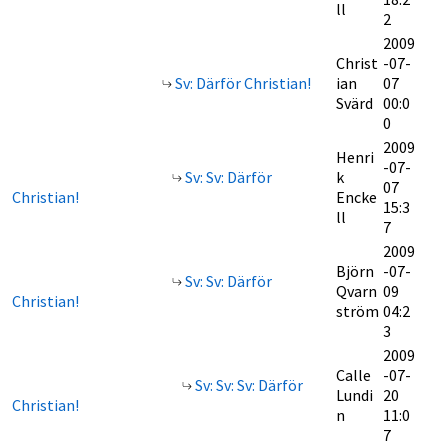
ll
2
2009
Christ
-07-
Sv: Därför Christian!
ian
07
Svärd
00:0
0
2009
Henri
-07-
Sv: Sv: Därför
k
07
Christian!
Encke
15:3
ll
7
2009
Björn
-07-
Sv: Sv: Därför
Qvarn
09
Christian!
ström
04:2
3
2009
Calle
-07-
Sv: Sv: Sv: Därför
Lundi
20
Christian!
n
11:0
7