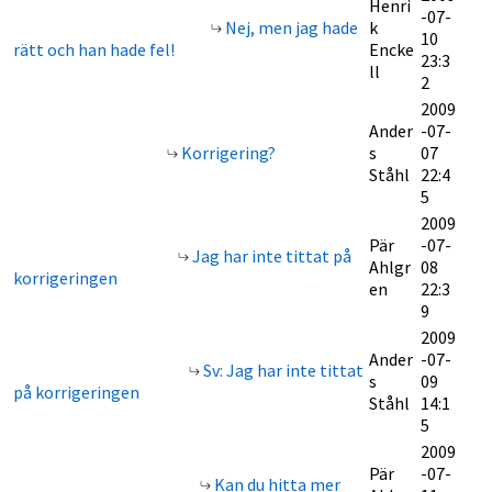
Henri
-07-
Nej, men jag hade
k
10
rätt och han hade fel!
Encke
23:3
ll
2
2009
Ander
-07-
Korrigering?
s
07
Ståhl
22:4
5
2009
Pär
-07-
Jag har inte tittat på
Ahlgr
08
korrigeringen
en
22:3
9
2009
Ander
-07-
Sv: Jag har inte tittat
s
09
på korrigeringen
Ståhl
14:1
5
2009
Pär
-07-
Kan du hitta mer