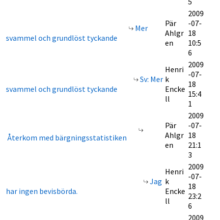
5
2009
Pär
-07-
Mer
Ahlgr
18
svammel och grundlöst tyckande
en
10:5
6
2009
Henri
-07-
Sv: Mer
k
18
svammel och grundlöst tyckande
Encke
15:4
ll
1
2009
Pär
-07-
Ahlgr
18
Återkom med bärgningsstatistiken
en
21:1
3
2009
Henri
-07-
Jag
k
18
har ingen bevisbörda.
Encke
23:2
ll
6
2009