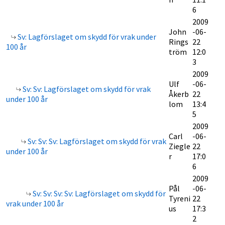
6
2009
John
-06-
Sv: Lagförslaget om skydd för vrak under
Rings
22
100 år
tröm
12:0
3
2009
Ulf
-06-
Sv: Sv: Lagförslaget om skydd för vrak
Åkerb
22
under 100 år
lom
13:4
5
2009
Carl
-06-
Sv: Sv: Sv: Lagförslaget om skydd för vrak
Ziegle
22
under 100 år
r
17:0
6
2009
Pål
-06-
Sv: Sv: Sv: Sv: Lagförslaget om skydd för
Tyreni
22
vrak under 100 år
us
17:3
2