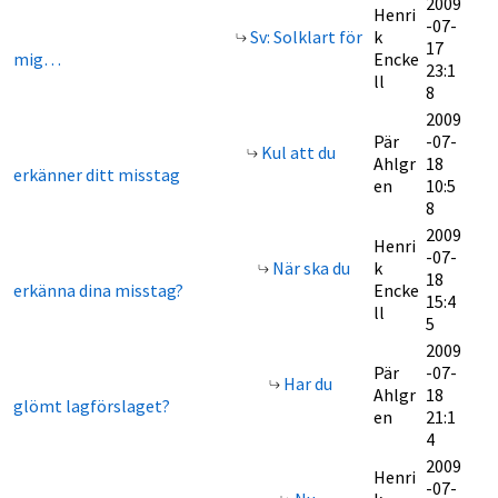
2009
Henri
-07-
Sv: Solklart för
k
17
mig…
Encke
23:1
ll
8
2009
Pär
-07-
Kul att du
Ahlgr
18
erkänner ditt misstag
en
10:5
8
2009
Henri
-07-
När ska du
k
18
erkänna dina misstag?
Encke
15:4
ll
5
2009
Pär
-07-
Har du
Ahlgr
18
glömt lagförslaget?
en
21:1
4
2009
Henri
-07-