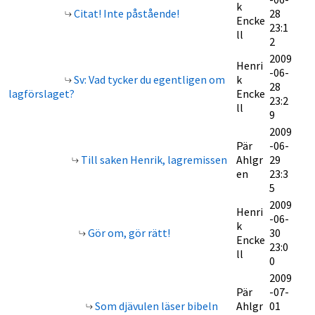
k
Citat! Inte påstående!
28
Encke
23:1
ll
2
2009
Henri
-06-
Sv: Vad tycker du egentligen om
k
28
lagförslaget?
Encke
23:2
ll
9
2009
Pär
-06-
Till saken Henrik, lagremissen
Ahlgr
29
en
23:3
5
2009
Henri
-06-
k
Gör om, gör rätt!
30
Encke
23:0
ll
0
2009
Pär
-07-
Som djävulen läser bibeln
Ahlgr
01