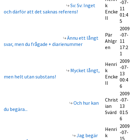
-07-
Sv: Sv: Inget
k
11
och därför att det saknas referens!
Encke
01:4
ll
5
2009
Pär
-07-
Ännu ett långt
Ahlgr
11
svar, men du frågade + diarienummer
en
17:2
1
2009
Henri
-07-
Mycket långt,
k
13
men helt utan substans!
Encke
00:4
ll
6
2009
Christ
-07-
Och hur kan
ian
13
du begära...
Svärd
01:5
6
2009
Henri
-07-
Jag begär
k
15