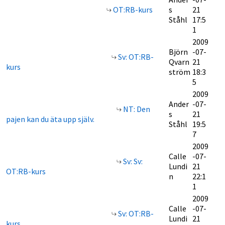
OT:RB-kurs
s
21
Ståhl
17:5
1
2009
Björn
-07-
Sv: OT:RB-
Qvarn
21
kurs
ström
18:3
5
2009
Ander
-07-
NT: Den
s
21
pajen kan du äta upp själv.
Ståhl
19:5
7
2009
Calle
-07-
Sv: Sv:
Lundi
21
OT:RB-kurs
n
22:1
1
2009
Calle
-07-
Sv: OT:RB-
Lundi
21
kurs