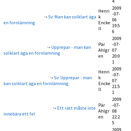
4
2009
Henri
-07-
Sv: Man kan solklart äga
k
06
en fornlämning
Encke
19:5
ll
6
2009
Pär
-07-
Upprepar - man kan
Ahlgr
07
solklart äga en fornlämning
en
20:0
1
2009
Henri
-07-
Sv: Upprepar - man
k
07
kan solklart äga en fornlämning
Encke
21:5
ll
1
2009
Pär
-07-
Ett rätt måste inte
Ahlgr
08
innebära ett fel
en
22:2
5
2009