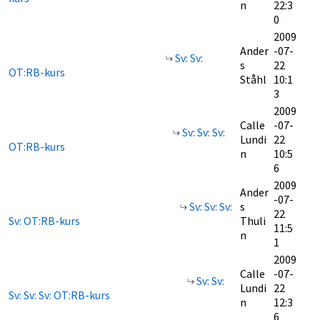
n
22:3
0
2009
Ander
-07-
Sv: Sv:
s
22
OT:RB-kurs
Ståhl
10:1
3
2009
Calle
-07-
Sv: Sv: Sv:
Lundi
22
OT:RB-kurs
n
10:5
6
2009
Ander
-07-
Sv: Sv: Sv:
s
22
Sv: OT:RB-kurs
Thuli
11:5
n
1
2009
Calle
-07-
Sv: Sv:
Lundi
22
Sv: Sv: Sv: OT:RB-kurs
n
12:3
6