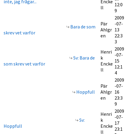
inte, jag frågar...
Encke
12:0
ll
9
2009
Pär
-07-
Bara de som
Ahlgr
13
skrev vet varför
en
22:3
3
2009
Henri
-07-
Sv: Bara de
k
15
som skrev vet varför
Encke
12:1
ll
4
2009
Pär
-07-
Hoppfull
Ahlgr
16
en
23:3
9
2009
Henri
-07-
Sv:
k
17
Hoppfull
Encke
23:1
ll