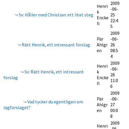
2009
Henri
-06-
k
Sv: Håller med Christian: ett litet steg
25
Encke
22:4
ll
5
2009
Pär
-06-
Rätt Henrik, ett intressant förslag
Ahlgr
26
en
08:5
4
2009
Henri
-06-
Sv: Rätt Henrik, ett intressant
k
26
förslag
Encke
11:0
ll
6
2009
Pär
-06-
Vad tycker du egentligen om
Ahlgr
27
lagförslaget?
en
00:0
8
2009
Henri
-06-