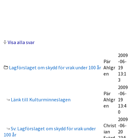
Visa alla svar
2009
Pär
-06-
Lagförslaget om skydd för vrak under 100 år
Ahlgr
19
en
13:1
3
2009
Pär
-06-
Länk till Kulturminneslagen
Ahlgr
19
en
13:4
0
2009
Christ
-06-
Sv: Lagförslaget om skydd för vrak under
ian
20
100 år
Svärd
23:5