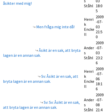
s
03
åsikter med mig!
Ståhl
18:0
5
2009
Henri
-07-
k
Men fråga mig inte då!
03
Encke
21:5
ll
0
2009
Ander
-07-
Åsikt är en sak, att bryta
s
03
lagen är en annan sak.
Ståhl
23:2
6
2009
Henri
-07-
Sv: Åsikt är en sak, att
k
06
bryta lagen är en annan sak.
Encke
18:1
ll
6
2009
Ander
-07-
Sv: Sv: Åsikt är en sak,
s
08
att bryta lagen är en annan sak.
Ståhl
21:4