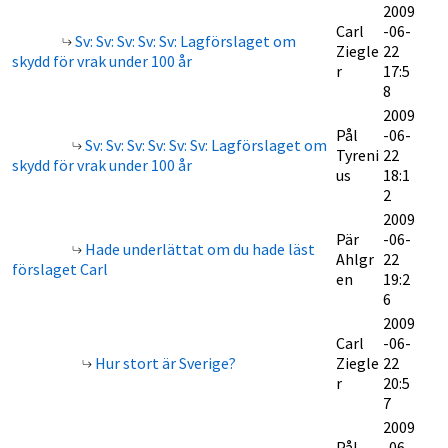
2009
Carl
-06-
Sv: Sv: Sv: Sv: Sv: Lagförslaget om
Ziegle
22
skydd för vrak under 100 år
r
17:5
8
2009
Pål
-06-
Sv: Sv: Sv: Sv: Sv: Sv: Lagförslaget om
Tyreni
22
skydd för vrak under 100 år
us
18:1
2
2009
Pär
-06-
Hade underlättat om du hade läst
Ahlgr
22
förslaget Carl
en
19:2
6
2009
Carl
-06-
Hur stort är Sverige?
Ziegle
22
r
20:5
7
2009
Pål
-06-