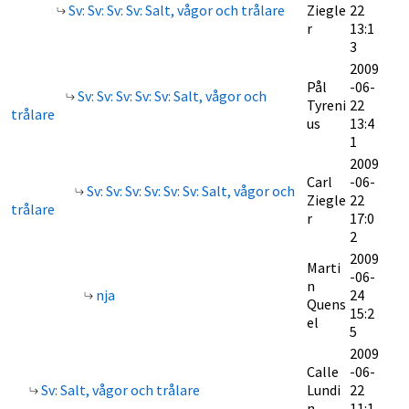
Sv: Sv: Sv: Sv: Salt, vågor och trålare
Ziegle
22
r
13:1
3
2009
Pål
-06-
Sv: Sv: Sv: Sv: Sv: Salt, vågor och
Tyreni
22
trålare
us
13:4
1
2009
Carl
-06-
Sv: Sv: Sv: Sv: Sv: Sv: Salt, vågor och
Ziegle
22
trålare
r
17:0
2
2009
Marti
-06-
n
nja
24
Quens
15:2
el
5
2009
Calle
-06-
Sv: Salt, vågor och trålare
Lundi
22
n
11:1