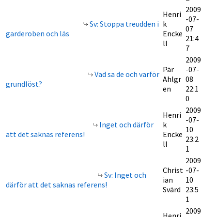
2009
Henri
-07-
Sv: Stoppa treudden i
k
07
garderoben och läs
Encke
21:4
ll
7
2009
Pär
-07-
Vad sa de och varför
Ahlgr
08
grundlöst?
en
22:1
0
2009
Henri
-07-
Inget och därför
k
10
att det saknas referens!
Encke
23:2
ll
1
2009
Christ
-07-
Sv: Inget och
ian
10
därför att det saknas referens!
Svärd
23:5
1
2009
Henri