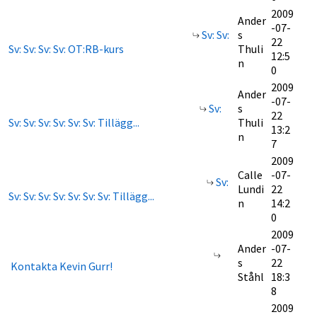
2009
Ander
-07-
Sv: Sv:
s
22
Sv: Sv: Sv: Sv: OT:RB-kurs
Thuli
12:5
n
0
2009
Ander
-07-
Sv:
s
22
Sv: Sv: Sv: Sv: Sv: Sv: Tillägg...
Thuli
13:2
n
7
2009
Calle
-07-
Sv:
Lundi
22
Sv: Sv: Sv: Sv: Sv: Sv: Sv: Tillägg...
n
14:2
0
2009
Ander
-07-
s
22
Kontakta Kevin Gurr!
Ståhl
18:3
8
2009