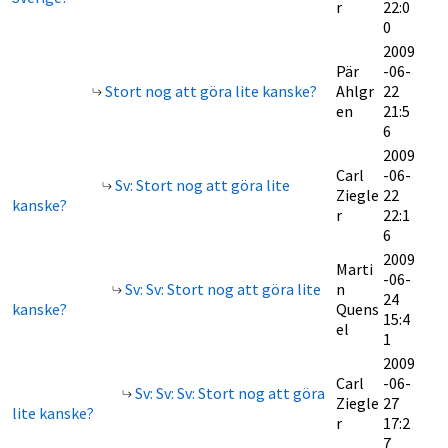
r
22:0
0
2009
Pär
-06-
Stort nog att göra lite kanske?
Ahlgr
22
en
21:5
6
2009
Carl
-06-
Sv: Stort nog att göra lite
Ziegle
22
kanske?
r
22:1
6
2009
Marti
-06-
Sv: Sv: Stort nog att göra lite
n
24
kanske?
Quens
15:4
el
1
2009
Carl
-06-
Sv: Sv: Sv: Stort nog att göra
Ziegle
27
lite kanske?
r
17:2
7