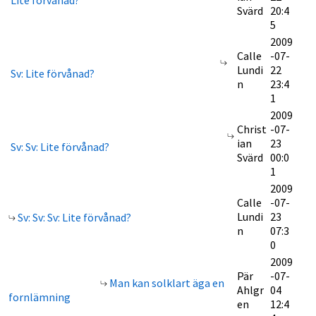
Lite förvånad?
Svärd
20:4
5
2009
Calle
-07-
Lundi
22
Sv: Lite förvånad?
n
23:4
1
2009
Christ
-07-
ian
23
Sv: Sv: Lite förvånad?
Svärd
00:0
1
2009
Calle
-07-
Lundi
23
Sv: Sv: Sv: Lite förvånad?
n
07:3
0
2009
Pär
-07-
Man kan solklart äga en
Ahlgr
04
fornlämning
en
12:4