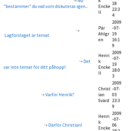
Nu
k
18
"bestämmer" du vad som diskuteras igen...
Encke
23:3
ll
4
2009
Pär
-07-
Ahlgr
19
Lagförslaget är temat
en
16:1
9
2009
Henri
-07-
Det
k
19
var inte temat för ditt påhopp!
Encke
18:0
ll
3
2009
Christ
-07-
Varför Henrik?
ian
03
Svärd
23:3
9
2009
Henri
-07-
k
Därför Christian!
06
Encke
18:2