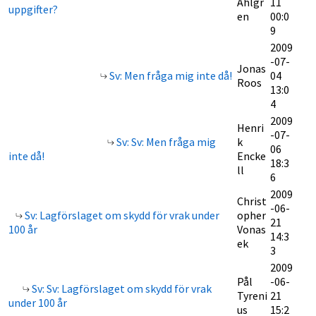
Ahlgr
11
uppgifter?
en
00:0
9
2009
-07-
Jonas
Sv: Men fråga mig inte då!
04
Roos
13:0
4
2009
Henri
-07-
Sv: Sv: Men fråga mig
k
06
inte då!
Encke
18:3
ll
6
2009
Christ
-06-
Sv: Lagförslaget om skydd för vrak under
opher
21
100 år
Vonas
14:3
ek
3
2009
Pål
-06-
Sv: Sv: Lagförslaget om skydd för vrak
Tyreni
21
under 100 år
us
15:2