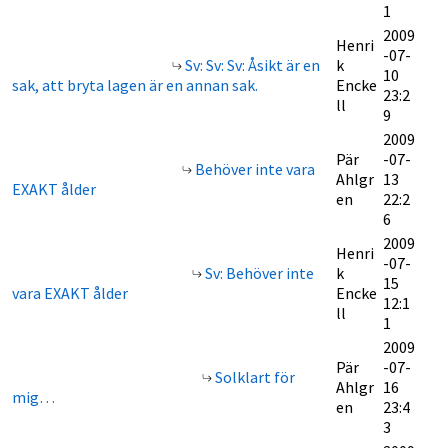
1
2009
Henri
-07-
Sv: Sv: Sv: Åsikt är en
k
10
sak, att bryta lagen är en annan sak.
Encke
23:2
ll
9
2009
Pär
-07-
Behöver inte vara
Ahlgr
13
EXAKT ålder
en
22:2
6
2009
Henri
-07-
Sv: Behöver inte
k
15
vara EXAKT ålder
Encke
12:1
ll
1
2009
Pär
-07-
Solklart för
Ahlgr
16
mig…
en
23:4
3