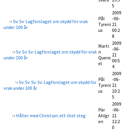
5
2009
Pål
-06-
Sv: Sv: Lagförslaget om skydd för vrak
Tyreni
21
under 100 år
us
00:2
8
2009
Marti
-06-
Sv: Sv: Sv: Lagförslaget om skydd för vrak
n
21
under 100 år
Quens
00:5
el
4
2009
Pål
-06-
Sv: Sv: Sv: Sv: Lagförslaget om skydd för
Tyreni
21
vrak under 100 år
us
10:2
5
2009
Pär
-06-
Håller med Christian: ett litet steg
Ahlgr
21
en
12:2
0