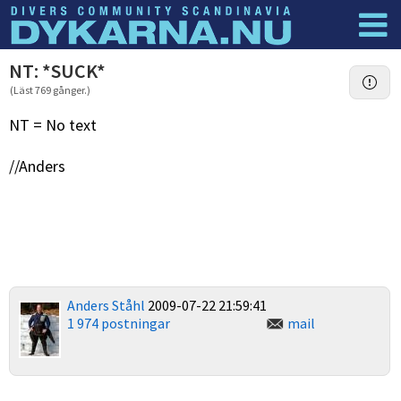
Dyknyheter
Logga in
NT: *SUCK*
(Läst 769 gånger.)
NT = No text
//Anders
Anders Ståhl
2009-07-22 21:59:41
1 974 postningar
mail