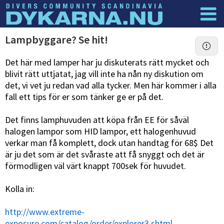
Dyknyheter
Logga in
Lampbyggare? Se hit!
Det här med lamper har ju diskuterats rätt mycket och
blivit rätt uttjatat, jag vill inte ha nån ny diskution om
det, vi vet ju redan vad alla tycker. Men här kommer i alla
fall ett tips för er som tänker ge er på det.
Det finns lamphuvuden att köpa från EE för såväl
halogen lampor som HID lampor, ett halogenhuvud
verkar man få komplett, dock utan handtag för 68$ Det
är ju det som är det svåraste att få snyggt och det är
förmodligen väl värt knappt 700sek för huvudet.
Kolla in:
http://www.extreme-
exposure.com/catalog/order/explorer3.shtml