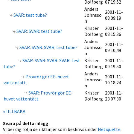
Dolfberg
07 19:52
Anders
2001-11-
SVAR: test tube?
Johnsso
08 09:19
n
Krister
2001-11-
SVAR: SVAR: test tube?
Dolfberg
08 15:36
Anders
2001-11-
SVAR: SVAR: SVAR: test tube?
Johnsso
09 10:49
n
SVAR: SVAR: SVAR: SVAR: test
Krister
2001-11-
tube?
Dolfberg
09 19:50
Anders
Provrör gör EE-huvet
2001-11-
Johnsso
vattentätt.
19 18:24
n
SVAR: Provrör gör EE-
Krister
2001-11-
huvet vattentätt.
Dolfberg
23 07:30
«TILLBAKA
Svara på detta inlägg
Vi ber dig följa de riktlinjer som beskrivs under
Netiquette
.