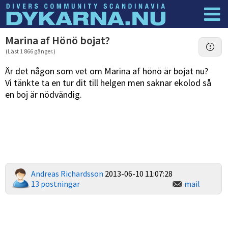
Dyknyheter
Logga in
Marina af Hönö bojat?
(Läst 1 866 gånger.)
Är det någon som vet om Marina af hönö är bojat nu?
Vi tänkte ta en tur dit till helgen men saknar ekolod så
en boj är nödvändig.
Andreas Richardsson
2013-06-10 11:07:28
13 postningar
mail