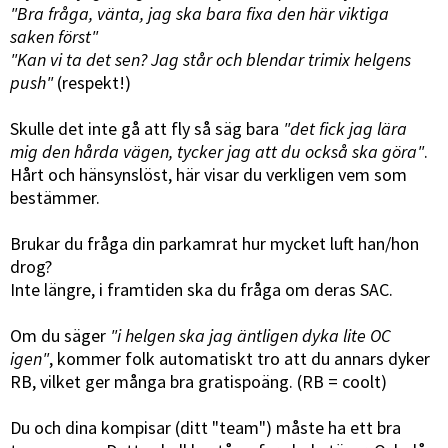
"Bra fråga, vänta, jag ska bara fixa den här viktiga
saken först"
"Kan vi ta det sen? Jag står och blendar trimix helgens
push"
(respekt!)
Skulle det inte gå att fly så säg bara
"det fick jag lära
mig den hårda vägen, tycker jag att du också ska göra"
.
Hårt och hänsynslöst, här visar du verkligen vem som
bestämmer.
Brukar du fråga din parkamrat hur mycket luft han/hon
drog?
Inte längre, i framtiden ska du fråga om deras SAC.
Om du säger
"i helgen ska jag äntligen dyka lite OC
igen"
, kommer folk automatiskt tro att du annars dyker
RB, vilket ger många bra gratispoäng. (RB = coolt)
Du och dina kompisar (ditt "team") måste ha ett bra