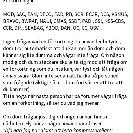
Förkortningar.
MOD, SAC, EAN, DECO, EAD, RB, SCR, ECCR, DCS, KSNUS,
BRAVO, BWRAF, NAUI, CMAS, SSDF, PADI, SSI, NSS-CDS,
CCR, DIN, SEABAG, YBOD, DAN, OC, CC, OSV...
Ingen frågar vad en förkortning du använder betyder,
dom tror automatiskt att du kan mer än dom och dom
känner sig lite dumma och vågar inte fråga. Om någon
modig och dum stackare skulle ta sig mod att fråga om
en förkortning som du inte kan, var tyst och låt någon
annan svara. Glöm inte sedan att hacka på personen
som frågade (viktigt så att dom fortsätter att tro att
du kan mer).
Titta noga när nästa person här på forumet vågar fråga
om en förkortning, så ser du vad jag menar.
Om dom frågar just dig och ingen annan finns i
närheten. Fly, här är några användbara fraser:
"Djävlar! jag har glömt att byta kompressoroljan!"