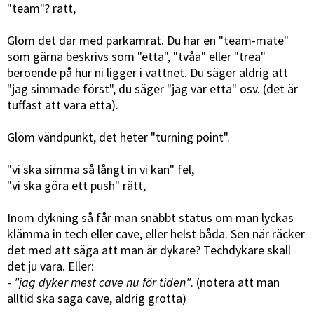
"team"? rätt,
Glöm det där med parkamrat. Du har en "team-mate"
som gärna beskrivs som "etta", "tvåa" eller "trea"
beroende på hur ni ligger i vattnet. Du säger aldrig att
"jag simmade först", du säger "jag var etta" osv. (det är
tuffast att vara etta).
Glöm vändpunkt, det heter "turning point".
"vi ska simma så långt in vi kan" fel,
"vi ska göra ett push" rätt,
Inom dykning så får man snabbt status om man lyckas
klämma in tech eller cave, eller helst båda. Sen när räcker
det med att säga att man är dykare? Techdykare skall
det ju vara. Eller:
-
"jag dyker mest cave nu för tiden"
. (notera att man
alltid ska säga cave, aldrig grotta)