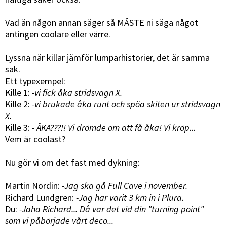
Vad än någon annan säger så MÅSTE ni säga något
antingen coolare eller värre.
Lyssna när killar jämför lumparhistorier, det är samma
sak.
Ett typexempel:
Kille 1:
-vi fick åka stridsvagn X.
Kille 2:
-vi brukade åka runt och spöa skiten ur stridsvagn
X.
Kille 3:
- ÅKA???!! Vi drömde om att få åka! Vi kröp...
Vem är coolast?
Nu gör vi om det fast med dykning:
Martin Nordin:
-Jag ska gå Full Cave i november.
Richard Lundgren:
-Jag har varit 3 km in i Plura.
Du:
-Jaha Richard... Då var det vid din "turning point"
som vi påbörjade vårt deco...