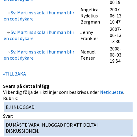
00:19
Angelica
2007-
Sv: Martins skola i hur man blir
Rydelius
06-13
en cool dykare.
Bergman
10:47
2007-
Sv: Martins skola i hur man blir
Jenny
06-13
en cool dykare.
Frankler
13:30
2008-
Sv: Martins skola i hur man blir
Manuel
08-03
en cool dykare.
Tenser
19:54
«TILLBAKA
Svara på detta inlägg
Vi ber dig följa de riktlinjer som beskrivs under
Netiquette
.
Rubrik:
Svar: