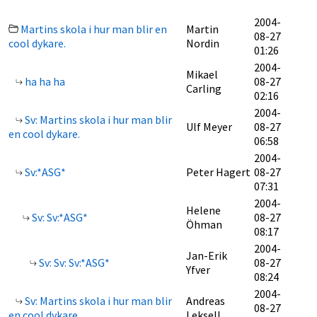
2004-
Martins skola i hur man blir en
Martin
08-27
cool dykare.
Nordin
01:26
2004-
Mikael
ha ha ha
08-27
Carling
02:16
2004-
Sv: Martins skola i hur man blir
Ulf Meyer
08-27
en cool dykare.
06:58
2004-
Sv:*ASG*
Peter Hagert
08-27
07:31
2004-
Helene
Sv: Sv:*ASG*
08-27
Öhman
08:17
2004-
Jan-Erik
Sv: Sv: Sv:*ASG*
08-27
Yfver
08:24
2004-
Sv: Martins skola i hur man blir
Andreas
08-27
en cool dykare.
Leksell