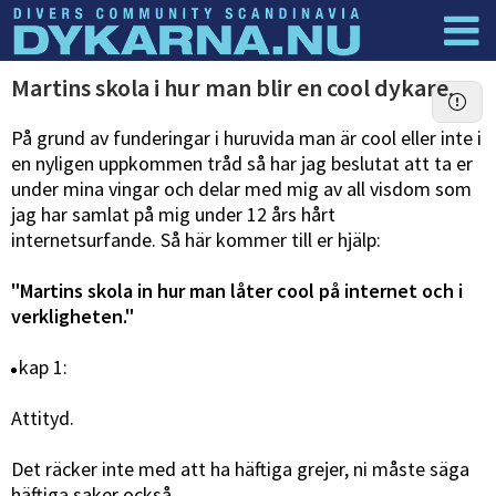
Dyknyheter
Logga in
Martins skola i hur man blir en cool dykare.
På grund av funderingar i huruvida man är cool eller inte i
en nyligen uppkommen tråd så har jag beslutat att ta er
under mina vingar och delar med mig av all visdom som
jag har samlat på mig under 12 års hårt
internetsurfande. Så här kommer till er hjälp:
"Martins skola in hur man låter cool på internet och i
verkligheten."
kap 1:
Attityd.
Det räcker inte med att ha häftiga grejer, ni måste säga
häftiga saker också.