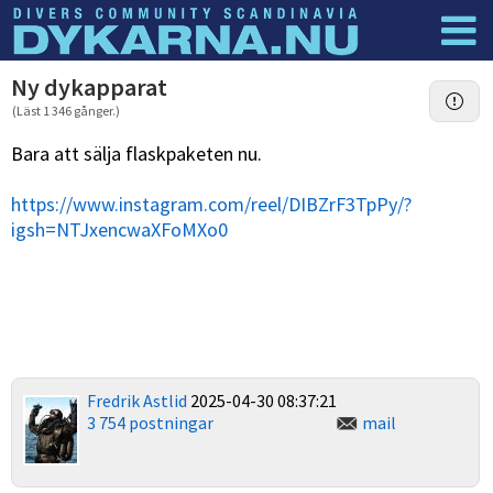
Dyknyheter
Logga in
Ny dykapparat
(Läst 1 346 gånger.)
Bara att sälja flaskpaketen nu.
https://www.instagram.com/reel/DIBZrF3TpPy/?
igsh=NTJxencwaXFoMXo0
Fredrik Astlid
2025-04-30 08:37:21
3 754 postningar
mail