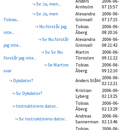
Anders
2006-06-
Sv: Ja, men...
Arnholm
07 15:57
Sv: Ja, men
Alexandra
2006-06-
Tobias...
Grönvall
07 17:15
Nu förstår jag
Tobias
2006-06-
inte...
Åberg
08 20:16
Sv: Nu förstår
Alexandra
2006-06-
jag inte...
Grönvall
08 21:42
Sv: Sv: Nu
Martin
2006-06-
förstår jag inte...
Törnsten
09 11:22
Se Martins
Tobias
2006-06-
svar
Åberg
09 12:10
2006-06-
Dykdator?
Anders Ståhl
02 12:21
Kristian
2006-06-
Sv: Dykdator?
Lyberg
02 13:25
Tobias
2006-06-
Instruktörens dator...
Åberg
02 13:29
Andreas
2006-06-
Sv: Instruktörens dator...
Sannerman
02 13:46
Tobias
2006-06-