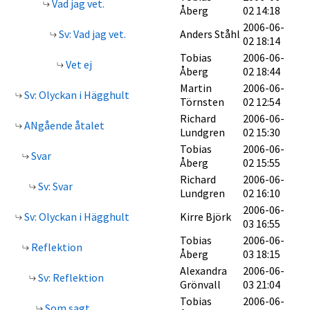
Vad jag vet.
Åberg
02 14:18
2006-06-
Sv: Vad jag vet.
Anders Ståhl
02 18:14
Tobias
2006-06-
Vet ej
Åberg
02 18:44
Martin
2006-06-
Sv: Olyckan i Hägghult
Törnsten
02 12:54
Richard
2006-06-
ANgående åtalet
Lundgren
02 15:30
Tobias
2006-06-
Svar
Åberg
02 15:55
Richard
2006-06-
Sv: Svar
Lundgren
02 16:10
2006-06-
Sv: Olyckan i Hägghult
Kirre Björk
03 16:55
Tobias
2006-06-
Reflektion
Åberg
03 18:15
Alexandra
2006-06-
Sv: Reflektion
Grönvall
03 21:04
Tobias
2006-06-
Som sagt...