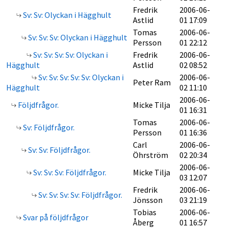
Fredrik
2006-06-
Sv: Sv: Olyckan i Hägghult
Astlid
01 17:09
Tomas
2006-06-
Sv: Sv: Sv: Olyckan i Hägghult
Persson
01 22:12
Sv: Sv: Sv: Sv: Olyckan i
Fredrik
2006-06-
Hägghult
Astlid
02 08:52
Sv: Sv: Sv: Sv: Sv: Olyckan i
2006-06-
Peter Ram
Hägghult
02 11:10
2006-06-
Följdfrågor.
Micke Tilja
01 16:31
Tomas
2006-06-
Sv: Följdfrågor.
Persson
01 16:36
Carl
2006-06-
Sv: Sv: Följdfrågor.
Öhrström
02 20:34
2006-06-
Sv: Sv: Sv: Följdfrågor.
Micke Tilja
03 12:07
Fredrik
2006-06-
Sv: Sv: Sv: Sv: Följdfrågor.
Jönsson
03 21:19
Tobias
2006-06-
Svar på följdfrågor
Åberg
01 16:57