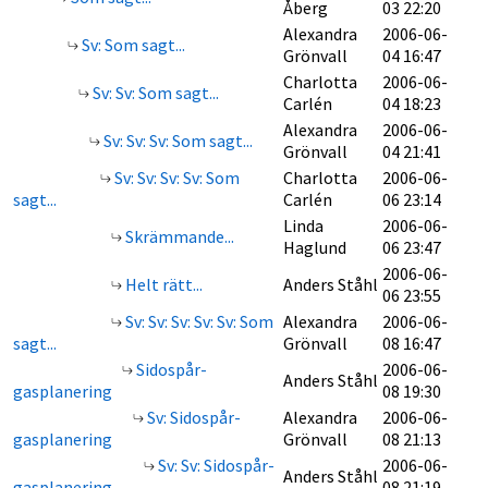
Åberg
03 22:20
Alexandra
2006-06-
Sv: Som sagt...
Grönvall
04 16:47
Charlotta
2006-06-
Sv: Sv: Som sagt...
Carlén
04 18:23
Alexandra
2006-06-
Sv: Sv: Sv: Som sagt...
Grönvall
04 21:41
Sv: Sv: Sv: Sv: Som
Charlotta
2006-06-
sagt...
Carlén
06 23:14
Linda
2006-06-
Skrämmande...
Haglund
06 23:47
2006-06-
Helt rätt...
Anders Ståhl
06 23:55
Sv: Sv: Sv: Sv: Sv: Som
Alexandra
2006-06-
sagt...
Grönvall
08 16:47
Sidospår-
2006-06-
Anders Ståhl
gasplanering
08 19:30
Sv: Sidospår-
Alexandra
2006-06-
gasplanering
Grönvall
08 21:13
Sv: Sv: Sidospår-
2006-06-
Anders Ståhl
gasplanering
08 21:19