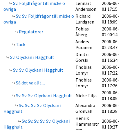
Sv: Följdfrågor till micke o
Lennart
2006-06-
övriga
Andersson
01 17:15
Sv: Sv: Följdfrågor till micke o
Richard
2006-06-
övriga
Lundgren
01 18:09
Tobias
2006-06-
Regulatorer
Åberg
02 00:14
Anders
2006-06-
Tack
Puranen
02 23:47
Dmitri
2006-06-
Sv: Olyckan i Hägghult
Gorski
01 16:34
Thobias
2006-06-
Sv: Sv: Olyckan i Hägghult
Lomyr
01 17:22
Thobias
2006-06-
Så det va allt....
Lomyr
01 17:26
2006-06-
Sv: Sv: Sv: Olyckan i Hägghult
Micke Tilja
01 18:05
Sv: Sv: Sv: Sv: Olyckan i
Alexandra
2006-06-
Hägghult
Grönvall
01 18:28
Henrik
Sv: Sv: Sv: Sv: Sv: Olyckan i
2006-06-
Hammarstr
Hägghult
01 19:27
öm