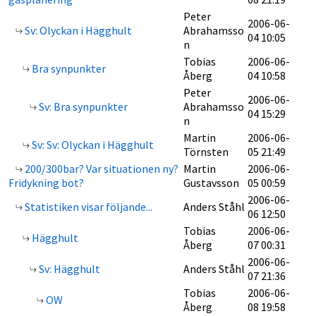
Peter
2006-06-
Sv: Olyckan i Hägghult
Abrahamsso
04 10:05
n
Tobias
2006-06-
Bra synpunkter
Åberg
04 10:58
Peter
2006-06-
Sv: Bra synpunkter
Abrahamsso
04 15:29
n
Martin
2006-06-
Sv: Sv: Olyckan i Hägghult
Törnsten
05 21:49
200/300bar? Var situationen ny?
Martin
2006-06-
Fridykning bot?
Gustavsson
05 00:59
2006-06-
Statistiken visar följande...
Anders Ståhl
06 12:50
Tobias
2006-06-
Hägghult
Åberg
07 00:31
2006-06-
Sv: Hägghult
Anders Ståhl
07 21:36
Tobias
2006-06-
OW
Åberg
08 19:58