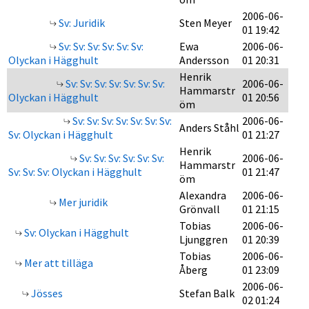
2006-06-
Sv: Juridik
Sten Meyer
01 19:42
Sv: Sv: Sv: Sv: Sv: Sv:
Ewa
2006-06-
Olyckan i Hägghult
Andersson
01 20:31
Henrik
Sv: Sv: Sv: Sv: Sv: Sv: Sv:
2006-06-
Hammarstr
Olyckan i Hägghult
01 20:56
öm
Sv: Sv: Sv: Sv: Sv: Sv: Sv:
2006-06-
Anders Ståhl
Sv: Olyckan i Hägghult
01 21:27
Henrik
Sv: Sv: Sv: Sv: Sv: Sv:
2006-06-
Hammarstr
Sv: Sv: Sv: Olyckan i Hägghult
01 21:47
öm
Alexandra
2006-06-
Mer juridik
Grönvall
01 21:15
Tobias
2006-06-
Sv: Olyckan i Hägghult
Ljunggren
01 20:39
Tobias
2006-06-
Mer att tilläga
Åberg
01 23:09
2006-06-
Jösses
Stefan Balk
02 01:24