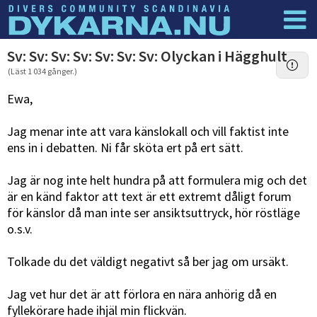
Dyknyheter
Logga in
Sv: Sv: Sv: Sv: Sv: Sv: Sv: Olyckan i Hägghult
(Läst 1 034 gånger.)
Ewa,
Jag menar inte att vara känslokall och vill faktist inte
ens in i debatten. Ni får sköta ert på ert sätt.
Jag är nog inte helt hundra på att formulera mig och det
är en känd faktor att text är ett extremt dåligt forum
för känslor då man inte ser ansiktsuttryck, hör röstläge
o.s.v.
Tolkade du det väldigt negativt så ber jag om ursäkt.
Jag vet hur det är att förlora en nära anhörig då en
fyllekörare hade ihjäl min flickvän.