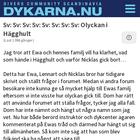
Dyknyheter
Logga in
Sv: Sv: Sv: Sv: Sv: Sv: Sv: Sv: Olyckan i
Hägghult
(Läst 1 086 gånger.)
Jag tror att Ewa och hennes familj vill ha klarhet, vad
som hände i Hägghult och varför Nicklas gick bort…
Detta har Ewa, Lennart och Nicklas bror har tidigare
skrivit och ställt frågor i forumet. Medan vi andra forum
besökare inte kunna ge så mycket hjälp till Ewas familj
eftersom vi inte visste hur olyckan gick till. Dom har rätt
att använda forumet att ställa frågor, tycker jag alla fall.
Dom har inte nämnt och hängt ut några namn som jag
vet. Nu har både berörd instruktör och dykcenter ägaren
kommenterat på Ewas tråd och därmed har hängt ut sig
till allmänheten. Så kom inte säg att han som blev
frikänd ska ha något att säga till.