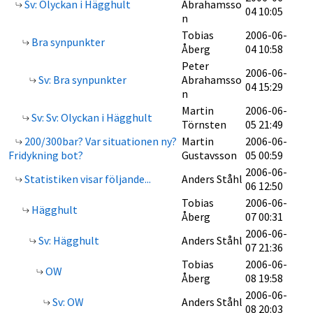
Sv: Olyckan i Hägghult
Abrahamsso
04 10:05
n
Tobias
2006-06-
Bra synpunkter
Åberg
04 10:58
Peter
2006-06-
Sv: Bra synpunkter
Abrahamsso
04 15:29
n
Martin
2006-06-
Sv: Sv: Olyckan i Hägghult
Törnsten
05 21:49
200/300bar? Var situationen ny?
Martin
2006-06-
Fridykning bot?
Gustavsson
05 00:59
2006-06-
Statistiken visar följande...
Anders Ståhl
06 12:50
Tobias
2006-06-
Hägghult
Åberg
07 00:31
2006-06-
Sv: Hägghult
Anders Ståhl
07 21:36
Tobias
2006-06-
OW
Åberg
08 19:58
2006-06-
Sv: OW
Anders Ståhl
08 20:03