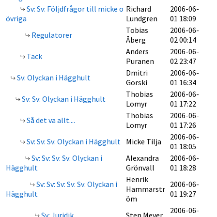
Sv: Sv: Följdfrågor till micke o
Richard
2006-06-
övriga
Lundgren
01 18:09
Tobias
2006-06-
Regulatorer
Åberg
02 00:14
Anders
2006-06-
Tack
Puranen
02 23:47
Dmitri
2006-06-
Sv: Olyckan i Hägghult
Gorski
01 16:34
Thobias
2006-06-
Sv: Sv: Olyckan i Hägghult
Lomyr
01 17:22
Thobias
2006-06-
Så det va allt....
Lomyr
01 17:26
2006-06-
Sv: Sv: Sv: Olyckan i Hägghult
Micke Tilja
01 18:05
Sv: Sv: Sv: Sv: Olyckan i
Alexandra
2006-06-
Hägghult
Grönvall
01 18:28
Henrik
Sv: Sv: Sv: Sv: Sv: Olyckan i
2006-06-
Hammarstr
Hägghult
01 19:27
öm
2006-06-
Sv: Juridik
Sten Meyer