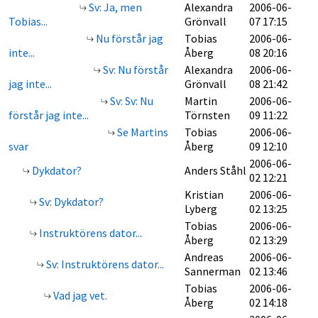
Sv: Ja, men
Alexandra
2006-06-
Tobias...
Grönvall
07 17:15
Nu förstår jag
Tobias
2006-06-
inte...
Åberg
08 20:16
Sv: Nu förstår
Alexandra
2006-06-
jag inte...
Grönvall
08 21:42
Sv: Sv: Nu
Martin
2006-06-
förstår jag inte...
Törnsten
09 11:22
Se Martins
Tobias
2006-06-
svar
Åberg
09 12:10
2006-06-
Dykdator?
Anders Ståhl
02 12:21
Kristian
2006-06-
Sv: Dykdator?
Lyberg
02 13:25
Tobias
2006-06-
Instruktörens dator...
Åberg
02 13:29
Andreas
2006-06-
Sv: Instruktörens dator...
Sannerman
02 13:46
Tobias
2006-06-
Vad jag vet.
Åberg
02 14:18