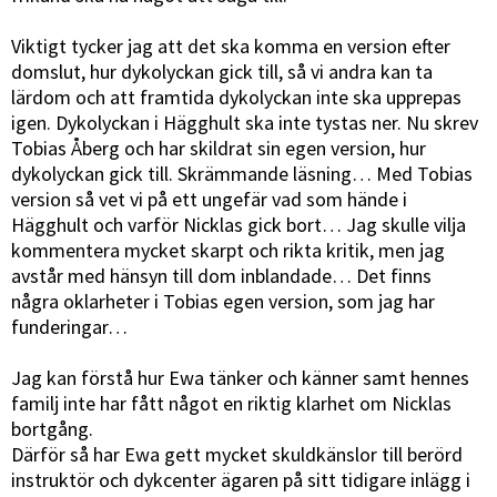
Viktigt tycker jag att det ska komma en version efter
domslut, hur dykolyckan gick till, så vi andra kan ta
lärdom och att framtida dykolyckan inte ska upprepas
igen. Dykolyckan i Hägghult ska inte tystas ner. Nu skrev
Tobias Åberg och har skildrat sin egen version, hur
dykolyckan gick till. Skrämmande läsning… Med Tobias
version så vet vi på ett ungefär vad som hände i
Hägghult och varför Nicklas gick bort… Jag skulle vilja
kommentera mycket skarpt och rikta kritik, men jag
avstår med hänsyn till dom inblandade… Det finns
några oklarheter i Tobias egen version, som jag har
funderingar…
Jag kan förstå hur Ewa tänker och känner samt hennes
familj inte har fått något en riktig klarhet om Nicklas
bortgång.
Därför så har Ewa gett mycket skuldkänslor till berörd
instruktör och dykcenter ägaren på sitt tidigare inlägg i