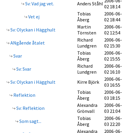
2006-06-
Sv: Vad jag vet.
Anders Ståhl
02 18:14
Tobias
2006-06-
Vet ej
Åberg
02 18:44
Martin
2006-06-
Sv: Olyckan i Hägghult
Törnsten
02 12:54
Richard
2006-06-
ANgående åtalet
Lundgren
02 15:30
Tobias
2006-06-
Svar
Åberg
02 15:55
Richard
2006-06-
Sv: Svar
Lundgren
02 16:10
2006-06-
Sv: Olyckan i Hägghult
Kirre Björk
03 16:55
Tobias
2006-06-
Reflektion
Åberg
03 18:15
Alexandra
2006-06-
Sv: Reflektion
Grönvall
03 21:04
Tobias
2006-06-
Som sagt...
Åberg
03 22:20
Alexandra
2006-06-