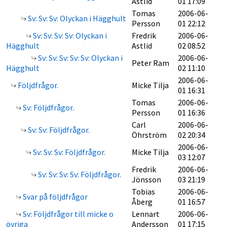
Astlid
01 17:09
Tomas
2006-06-
Sv: Sv: Sv: Olyckan i Hägghult
Persson
01 22:12
Sv: Sv: Sv: Sv: Olyckan i
Fredrik
2006-06-
Hägghult
Astlid
02 08:52
Sv: Sv: Sv: Sv: Sv: Olyckan i
2006-06-
Peter Ram
Hägghult
02 11:10
2006-06-
Följdfrågor.
Micke Tilja
01 16:31
Tomas
2006-06-
Sv: Följdfrågor.
Persson
01 16:36
Carl
2006-06-
Sv: Sv: Följdfrågor.
Öhrström
02 20:34
2006-06-
Sv: Sv: Sv: Följdfrågor.
Micke Tilja
03 12:07
Fredrik
2006-06-
Sv: Sv: Sv: Sv: Följdfrågor.
Jönsson
03 21:19
Tobias
2006-06-
Svar på följdfrågor
Åberg
01 16:57
Sv: Följdfrågor till micke o
Lennart
2006-06-
övriga
Andersson
01 17:15