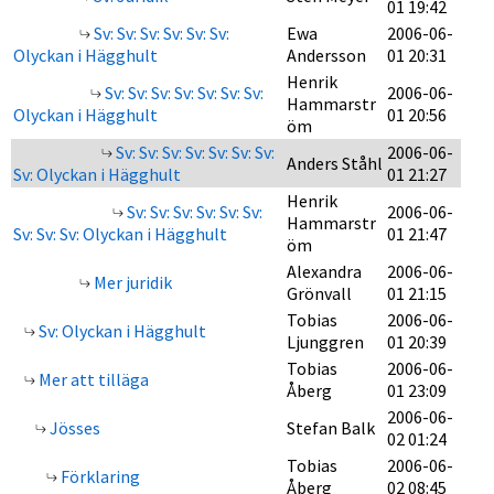
01 19:42
Sv: Sv: Sv: Sv: Sv: Sv:
Ewa
2006-06-
Olyckan i Hägghult
Andersson
01 20:31
Henrik
Sv: Sv: Sv: Sv: Sv: Sv: Sv:
2006-06-
Hammarstr
Olyckan i Hägghult
01 20:56
öm
Sv: Sv: Sv: Sv: Sv: Sv: Sv:
2006-06-
Anders Ståhl
Sv: Olyckan i Hägghult
01 21:27
Henrik
Sv: Sv: Sv: Sv: Sv: Sv:
2006-06-
Hammarstr
Sv: Sv: Sv: Olyckan i Hägghult
01 21:47
öm
Alexandra
2006-06-
Mer juridik
Grönvall
01 21:15
Tobias
2006-06-
Sv: Olyckan i Hägghult
Ljunggren
01 20:39
Tobias
2006-06-
Mer att tilläga
Åberg
01 23:09
2006-06-
Jösses
Stefan Balk
02 01:24
Tobias
2006-06-
Förklaring
Åberg
02 08:45