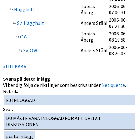
Tobias
2006-06-
Hägghult
Åberg
07 00:31
2006-06-
Sv: Hägghult
Anders Ståhl
07 21:36
Tobias
2006-06-
OW
Åberg
08 19:58
2006-06-
Sv: OW
Anders Ståhl
08 20:03
«TILLBAKA
Svara på detta inlägg
Vi ber dig följa de riktlinjer som beskrivs under
Netiquette
.
Rubrik:
Svar: