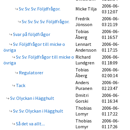
2006-06-
Sv: Sv: Sv: Följdfrågor.
Micke Tilja
03 12:07
Fredrik
2006-06-
Sv: Sv: Sv: Sv: Följdfrågor.
Jönsson
03 21:19
Tobias
2006-06-
Svar på följdfrågor
Åberg
01 16:57
Sv: Följdfrågor till micke o
Lennart
2006-06-
övriga
Andersson
01 17:15
Sv: Sv: Följdfrågor till micke o
Richard
2006-06-
övriga
Lundgren
01 18:09
Tobias
2006-06-
Regulatorer
Åberg
02 00:14
Anders
2006-06-
Tack
Puranen
02 23:47
Dmitri
2006-06-
Sv: Olyckan i Hägghult
Gorski
01 16:34
Thobias
2006-06-
Sv: Sv: Olyckan i Hägghult
Lomyr
01 17:22
Thobias
2006-06-
Så det va allt....
Lomyr
01 17:26