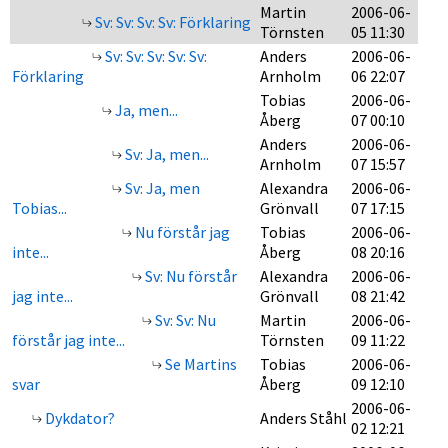
Martin
2006-06-
Sv: Sv: Sv: Sv: Förklaring
Törnsten
05 11:30
Sv: Sv: Sv: Sv: Sv:
Anders
2006-06-
Förklaring
Arnholm
06 22:07
Tobias
2006-06-
Ja, men...
Åberg
07 00:10
Anders
2006-06-
Sv: Ja, men...
Arnholm
07 15:57
Sv: Ja, men
Alexandra
2006-06-
Tobias...
Grönvall
07 17:15
Nu förstår jag
Tobias
2006-06-
inte...
Åberg
08 20:16
Sv: Nu förstår
Alexandra
2006-06-
jag inte...
Grönvall
08 21:42
Sv: Sv: Nu
Martin
2006-06-
förstår jag inte...
Törnsten
09 11:22
Se Martins
Tobias
2006-06-
svar
Åberg
09 12:10
2006-06-
Dykdator?
Anders Ståhl
02 12:21