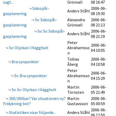
sagt...
Grönvall
08 16:47
Sidospår-
2006-06-
Anders Ståhl
gasplanering
08 19:30
Sv: Sidospår-
Alexandra
2006-06-
gasplanering
Grönvall
08 21:13
Sv: Sv: Sidospår-
2006-06-
Anders Ståhl
gasplanering
08 21:19
Peter
2006-06-
Sv: Olyckan i Hägghult
Abrahamsso
04 10:05
n
Tobias
2006-06-
Bra synpunkter
Åberg
04 10:58
Peter
2006-06-
Sv: Bra synpunkter
Abrahamsso
04 15:29
n
Martin
2006-06-
Sv: Sv: Olyckan i Hägghult
Törnsten
05 21:49
200/300bar? Var situationen ny?
Martin
2006-06-
Fridykning bot?
Gustavsson
05 00:59
2006-06-
Statistiken visar följande...
Anders Ståhl
06 12:50