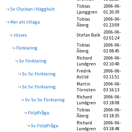
Tobias
2006-06-
Sv: Olyckan i Hägghult
Ljunggren
01 20:39
Tobias
2006-06-
Mer att tilläga
Åberg
01 23:09
2006-06-
Jösses
Stefan Balk
02 01:24
Tobias
2006-06-
Förklaring
Åberg
02 08:45
Richard
2006-06-
Sv: Förklaring
Lundgren
02 10:40
Fredrik
2006-06-
Sv: Sv: Förklaring
Astlid
02 11:51
Martin
2006-06-
Sv: Sv: Förklaring
Törnsten
03 16:13
Richard
2006-06-
Sv: Sv: Sv: Förklaring
Lundgren
03 18:08
Tobias
2006-06-
Följdfråga.
Åberg
03 18:35
Richard
2006-06-
Sv: Följdfråga.
Lundgren
03 18:48