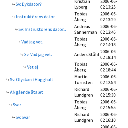
Kristian
2006-06-
Sv: Dykdator?
Lyberg
02 13:25
Tobias
2006-06-
Instruktörens dator...
Åberg
02 13:29
Andreas
2006-06-
Sv: Instruktörens dator...
Sannerman
02 13:46
Tobias
2006-06-
Vad jag vet.
Åberg
02 14:18
2006-06-
Sv: Vad jag vet.
Anders Ståhl
02 18:14
Tobias
2006-06-
Vet ej
Åberg
02 18:44
Martin
2006-06-
Sv: Olyckan i Hägghult
Törnsten
02 12:54
Richard
2006-06-
ANgående åtalet
Lundgren
02 15:30
Tobias
2006-06-
Svar
Åberg
02 15:55
Richard
2006-06-
Sv: Svar
Lundgren
02 16:10
2006-06-