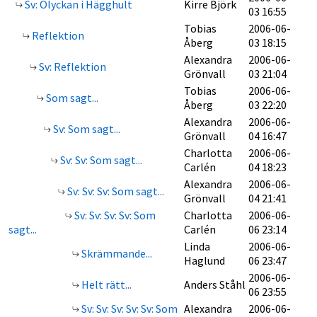
Sv: Olyckan i Hägghult
Kirre Björk
03 16:55
Tobias
2006-06-
Reflektion
Åberg
03 18:15
Alexandra
2006-06-
Sv: Reflektion
Grönvall
03 21:04
Tobias
2006-06-
Som sagt...
Åberg
03 22:20
Alexandra
2006-06-
Sv: Som sagt...
Grönvall
04 16:47
Charlotta
2006-06-
Sv: Sv: Som sagt...
Carlén
04 18:23
Alexandra
2006-06-
Sv: Sv: Sv: Som sagt...
Grönvall
04 21:41
Sv: Sv: Sv: Sv: Som
Charlotta
2006-06-
sagt...
Carlén
06 23:14
Linda
2006-06-
Skrämmande...
Haglund
06 23:47
2006-06-
Helt rätt...
Anders Ståhl
06 23:55
Sv: Sv: Sv: Sv: Sv: Som
Alexandra
2006-06-