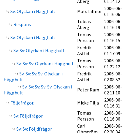
Åberg
01 14:12
2006-06-
Sv: Olyckan i Hägghult
Mats Lillnor
01 16:06
Tobias
2006-06-
Respons
Åberg
01 16:19
Tomas
2006-06-
Sv: Olyckan i Hägghult
Persson
01 16:15
Fredrik
2006-06-
Sv: Sv: Olyckan i Hägghult
Astlid
01 17:09
Tomas
2006-06-
Sv: Sv: Sv: Olyckan i Hägghult
Persson
01 22:12
Sv: Sv: Sv: Sv: Olyckan i
Fredrik
2006-06-
Hägghult
Astlid
02 08:52
Sv: Sv: Sv: Sv: Sv: Olyckan i
2006-06-
Peter Ram
Hägghult
02 11:10
2006-06-
Följdfrågor.
Micke Tilja
01 16:31
Tomas
2006-06-
Sv: Följdfrågor.
Persson
01 16:36
Carl
2006-06-
Sv: Sv: Följdfrågor.
Öhrström
02 20:34