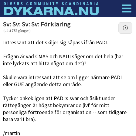
Dyknyheter
Logga in
Sv: Sv: Sv: Sv: Förklaring
(Läst 752 gånger.)
Intressant att det skiljer sig såpass ifrån PADI.
Frågan är vad CMAS och NAUI säger om det hela (har
inte lyckats att hitta något om det)?
Skulle vara intressant att se om ligger närmare PADI
eller GUE angående detta område.
Tycker onkekligen att PADI:s svar och åsikt under
rättegången är högst bekymrande (ivf för mitt
personliga förtroende för organisation -- som tidigare
bara varit bra).
/martin