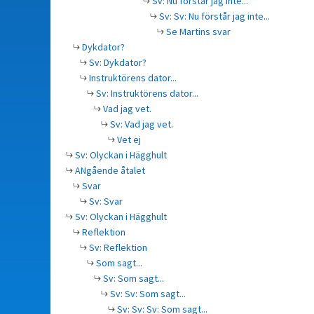
Sv: Nu förstår jag inte...
Sv: Sv: Nu förstår jag inte...
Se Martins svar
Dykdator?
Sv: Dykdator?
Instruktörens dator...
Sv: Instruktörens dator...
Vad jag vet.
Sv: Vad jag vet.
Vet ej
Sv: Olyckan i Hägghult
ANgående åtalet
Svar
Sv: Svar
Sv: Olyckan i Hägghult
Reflektion
Sv: Reflektion
Som sagt...
Sv: Som sagt...
Sv: Sv: Som sagt...
Sv: Sv: Sv: Som sagt...