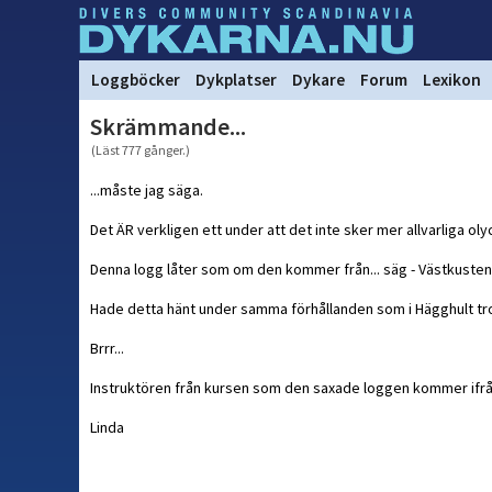
Loggböcker
Dykplatser
Dykare
Forum
Lexikon
Skrämmande...
(Läst 777 gånger.)
...måste jag säga.
Det ÄR verkligen ett under att det inte sker mer allvarliga oly
Denna logg låter som om den kommer från... säg - Västkusten
Hade detta hänt under samma förhållanden som i Hägghult tro
Brrr...
Instruktören från kursen som den saxade loggen kommer ifrån lä
Linda