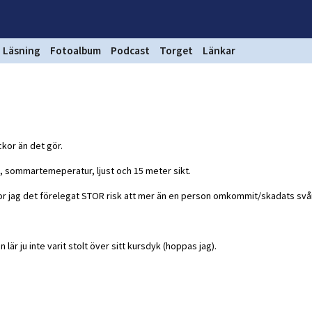
Läsning
Fotoalbum
Podcast
Torget
Länkar
ckor än det gör.
, sommartemeperatur, ljust och 15 meter sikt.
r jag det förelegat STOR risk att mer än en person omkommit/skadats svårt
r ju inte varit stolt över sitt kursdyk (hoppas jag).