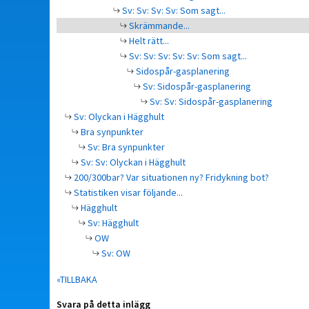
Sv: Sv: Sv: Sv: Som sagt...
Skrämmande...
Helt rätt...
Sv: Sv: Sv: Sv: Sv: Som sagt...
Sidospår-gasplanering
Sv: Sidospår-gasplanering
Sv: Sv: Sidospår-gasplanering
Sv: Olyckan i Hägghult
Bra synpunkter
Sv: Bra synpunkter
Sv: Sv: Olyckan i Hägghult
200/300bar? Var situationen ny? Fridykning bot?
Statistiken visar följande...
Hägghult
Sv: Hägghult
OW
Sv: OW
«TILLBAKA
Svara på detta inlägg