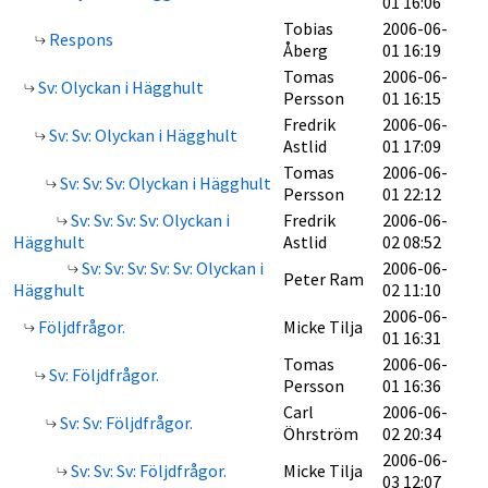
01 16:06
Tobias
2006-06-
Respons
Åberg
01 16:19
Tomas
2006-06-
Sv: Olyckan i Hägghult
Persson
01 16:15
Fredrik
2006-06-
Sv: Sv: Olyckan i Hägghult
Astlid
01 17:09
Tomas
2006-06-
Sv: Sv: Sv: Olyckan i Hägghult
Persson
01 22:12
Sv: Sv: Sv: Sv: Olyckan i
Fredrik
2006-06-
Hägghult
Astlid
02 08:52
Sv: Sv: Sv: Sv: Sv: Olyckan i
2006-06-
Peter Ram
Hägghult
02 11:10
2006-06-
Följdfrågor.
Micke Tilja
01 16:31
Tomas
2006-06-
Sv: Följdfrågor.
Persson
01 16:36
Carl
2006-06-
Sv: Sv: Följdfrågor.
Öhrström
02 20:34
2006-06-
Sv: Sv: Sv: Följdfrågor.
Micke Tilja
03 12:07