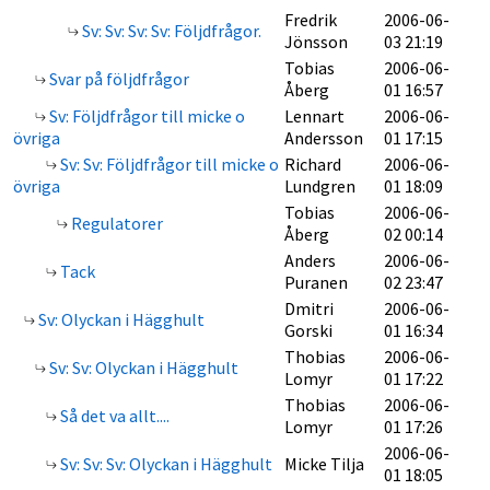
Fredrik
2006-06-
Sv: Sv: Sv: Sv: Följdfrågor.
Jönsson
03 21:19
Tobias
2006-06-
Svar på följdfrågor
Åberg
01 16:57
Sv: Följdfrågor till micke o
Lennart
2006-06-
övriga
Andersson
01 17:15
Sv: Sv: Följdfrågor till micke o
Richard
2006-06-
övriga
Lundgren
01 18:09
Tobias
2006-06-
Regulatorer
Åberg
02 00:14
Anders
2006-06-
Tack
Puranen
02 23:47
Dmitri
2006-06-
Sv: Olyckan i Hägghult
Gorski
01 16:34
Thobias
2006-06-
Sv: Sv: Olyckan i Hägghult
Lomyr
01 17:22
Thobias
2006-06-
Så det va allt....
Lomyr
01 17:26
2006-06-
Sv: Sv: Sv: Olyckan i Hägghult
Micke Tilja
01 18:05