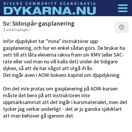
Dyknyheter
Logga in
Sv: Sidospår-gasplanering
(Läst 672 gånger.)
Inför djupdyket tar "mina" instruktörer upp
gasplanering, och hur en enkel sådan görs. De brukar ha
sett till att låta eleverna räkna fram sin RMV (eller SAC-
rate eller vad man nu vill kalla det) under de tidigare
dyken, så att de har något att utgå ifrån.
Det ingår även i AOW-bokens kapitel om djupdykning.
Om det inte pratas om gasplanering på AOW-kursen
måste det bero på att instruktören inte
uppmärksammat att det ingår i kursmaterialet, men det
tycker jag verkar underligt - det är ju ganska självklart
att man behöver gå igenom det.