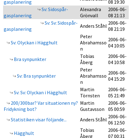
gasplanering
08 19:30
Sv: Sidospår-
Alexandra
2006-06-
gasplanering
Grönvall
08 21:13
Sv: Sv: Sidospår-
2006-06-
Anders Ståhl
gasplanering
08 21:19
Peter
2006-06-
Sv: Olyckan i Hägghult
Abrahamsso
04 10:05
n
Tobias
2006-06-
Bra synpunkter
Åberg
04 10:58
Peter
2006-06-
Sv: Bra synpunkter
Abrahamsso
04 15:29
n
Martin
2006-06-
Sv: Sv: Olyckan i Hägghult
Törnsten
05 21:49
200/300bar? Var situationen ny?
Martin
2006-06-
Fridykning bot?
Gustavsson
05 00:59
2006-06-
Statistiken visar följande...
Anders Ståhl
06 12:50
Tobias
2006-06-
Hägghult
Åberg
07 00:31