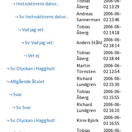
Tobias
2006-06-
Instruktörens dator...
Åberg
02 13:29
Andreas
2006-06-
Sv: Instruktörens dator...
Sannerman
02 13:46
Tobias
2006-06-
Vad jag vet.
Åberg
02 14:18
2006-06-
Sv: Vad jag vet.
Anders Ståhl
02 18:14
Tobias
2006-06-
Vet ej
Åberg
02 18:44
Martin
2006-06-
Sv: Olyckan i Hägghult
Törnsten
02 12:54
Richard
2006-06-
ANgående åtalet
Lundgren
02 15:30
Tobias
2006-06-
Svar
Åberg
02 15:55
Richard
2006-06-
Sv: Svar
Lundgren
02 16:10
2006-06-
Sv: Olyckan i Hägghult
Kirre Björk
03 16:55
Tobias
2006-06-