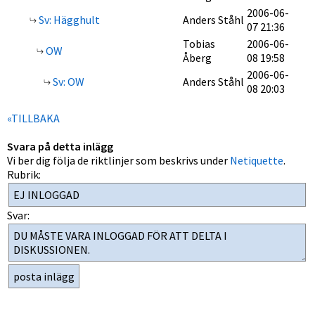
2006-06-
Sv: Hägghult
Anders Ståhl
07 21:36
Tobias
2006-06-
OW
Åberg
08 19:58
2006-06-
Sv: OW
Anders Ståhl
08 20:03
«TILLBAKA
Svara på detta inlägg
Vi ber dig följa de riktlinjer som beskrivs under
Netiquette
.
Rubrik:
Svar: