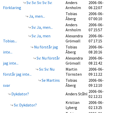
Sv: Sv: Sv: Sv: Sv:
Anders
2006-06-
Förklaring
Arnholm
06 22:07
Tobias
2006-06-
Ja, men...
Åberg
07 00:10
Anders
2006-06-
Sv: Ja, men...
Arnholm
07 15:57
Sv: Ja, men
Alexandra
2006-06-
Tobias...
Grönvall
07 17:15
Nu förstår jag
Tobias
2006-06-
inte...
Åberg
08 20:16
Sv: Nu förstår
Alexandra
2006-06-
jag inte...
Grönvall
08 21:42
Sv: Sv: Nu
Martin
2006-06-
förstår jag inte...
Törnsten
09 11:22
Se Martins
Tobias
2006-06-
svar
Åberg
09 12:10
2006-06-
Dykdator?
Anders Ståhl
02 12:21
Kristian
2006-06-
Sv: Dykdator?
Lyberg
02 13:25