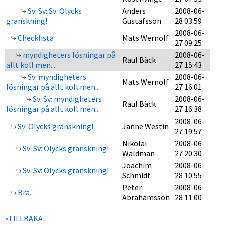
Sv: Sv: Sv: Olycks
Anders
2008-06-
granskning!
Gustafsson
28 03:59
2008-06-
Checklista
Mats Wernolf
27 09:25
myndigheters lösningar på
2008-06-
Raul Bäck
allt koll men...
27 15:43
Sv: myndigheters
2008-06-
Mats Wernolf
lösningar på allt koll men...
27 16:01
Sv: Sv: myndigheters
2008-06-
Raul Bäck
lösningar på allt koll men...
27 16:38
2008-06-
Sv: Olycks granskning!
Janne Westin
27 19:57
Nikolai
2008-06-
Sv: Sv: Olycks granskning!
Waldman
27 20:30
Joachim
2008-06-
Sv: Sv: Olycks granskning!
Schmidt
28 10:55
Peter
2008-06-
Bra.
Abrahamsson
28 11:00
«TILLBAKA