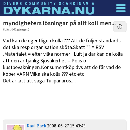
Dyknyheter
Logga in
myndigheters lösningar på allt koll men...
(Läst 641 gånger.)
Vad kan de egentligen kolla ??? Att de följer standards
det ska resp organisation sköta.Skatt ?? = RSV
.Materialet = efter vilka normer . Luft ja där kan de kolla
att den är tjänlig.Sjösäkerhet = Polis o
kustbevakningen.Konsumentköp dvs att de får vad de
köper =ARN Vilka ska kolla ??? etc etc
Det är lätt att säga Tulipanaros....
Raul Bäck
2008-06-27 15:43:43