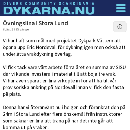
Dyknyheter
Logga in
Övningslina i Stora Lund
(Läst 1 795 gånger.)
Vi har haft som mål med projektet Dykpark Vättern att
öppna upp Eric Nordevall för dykning igen men också att
underlätta vrakdykning överlag.
Vi fick tack vare vårt arbete förra året en summa av SISU
där vi kunde investera i material till att boja tre vrak.
Vi har även sparat en lina vi köpte in för att ha till vår
provisoriska ankring på Nordevall innan vi fick den fasta
på plats.
Denna har vi återanvänt nu i helgen och förankrat den på
24m i Stora Lund efter flera önskemål från instruktörer
som saknar en lina att träna på när det inte går att
komma ut på vraken.