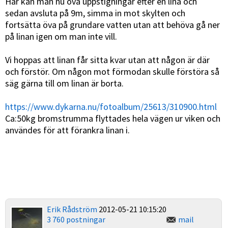
Här kan man nu öva uppstigningar efter en lina och
sedan avsluta på 9m, simma in mot skylten och
fortsätta öva på grundare vatten utan att behöva gå ner
på linan igen om man inte vill.
Vi hoppas att linan får sitta kvar utan att någon är där
och förstör. Om någon mot förmodan skulle förstöra så
säg gärna till om linan är borta.
https://www.dykarna.nu/fotoalbum/25613/310900.html
Ca:50kg bromstrumma flyttades hela vägen ur viken och
användes för att förankra linan i.
Erik Rådström
2012-05-21 10:15:20
3 760 postningar
mail