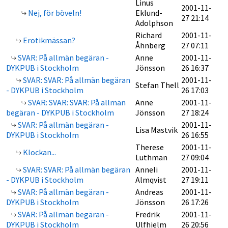
Linus
2001-11-
Nej, för böveln!
Eklund-
27 21:14
Adolphson
Richard
2001-11-
Erotikmässan?
Åhnberg
27 07:11
SVAR: På allmän begäran -
Anne
2001-11-
DYKPUB i Stockholm
Jönsson
26 16:37
SVAR: SVAR: På allmän begäran
2001-11-
Stefan Thell
- DYKPUB i Stockholm
26 17:03
SVAR: SVAR: SVAR: På allmän
Anne
2001-11-
begäran - DYKPUB i Stockholm
Jönsson
27 18:24
SVAR: På allmän begäran -
2001-11-
Lisa Mastvik
DYKPUB i Stockholm
26 16:55
Therese
2001-11-
Klockan...
Luthman
27 09:04
SVAR: SVAR: På allmän begäran
Anneli
2001-11-
- DYKPUB i Stockholm
Almqvist
27 19:11
SVAR: På allmän begäran -
Andreas
2001-11-
DYKPUB i Stockholm
Jönsson
26 17:26
SVAR: På allmän begäran -
Fredrik
2001-11-
DYKPUB i Stockholm
Ulfhielm
26 20:56