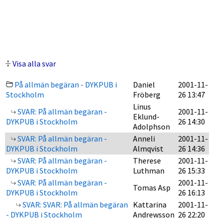
Visa alla svar
På allmän begäran - DYKPUB i
Daniel
2001-11-
Stockholm
Fröberg
26 13:47
Linus
SVAR: På allmän begäran -
2001-11-
Eklund-
DYKPUB i Stockholm
26 14:30
Adolphson
SVAR: På allmän begäran -
Anneli
2001-11-
DYKPUB i Stockholm
Almqvist
26 14:36
SVAR: På allmän begäran -
Therese
2001-11-
DYKPUB i Stockholm
Luthman
26 15:33
SVAR: På allmän begäran -
2001-11-
Tomas Asp
DYKPUB i Stockholm
26 16:13
SVAR: SVAR: På allmän begäran
Kattarina
2001-11-
- DYKPUB i Stockholm
Andrewsson
26 22:20