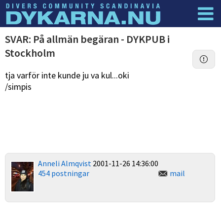
Dyknyheter
Logga in
SVAR: På allmän begäran - DYKPUB i
Stockholm
tja varför inte kunde ju va kul...oki
/simpis
Anneli Almqvist
2001-11-26 14:36:00
454 postningar
mail