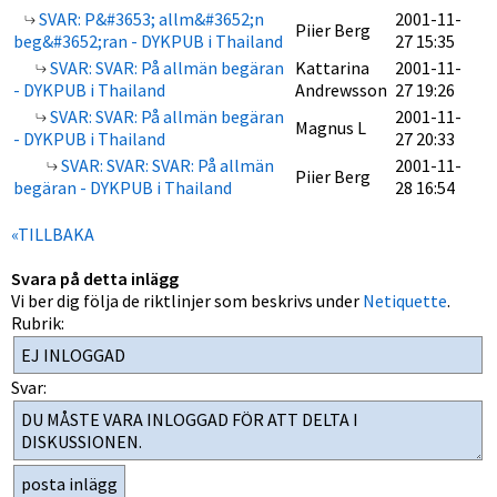
SVAR: P&#3653; allm&#3652;n
2001-11-
Piier Berg
beg&#3652;ran - DYKPUB i Thailand
27 15:35
SVAR: SVAR: På allmän begäran
Kattarina
2001-11-
- DYKPUB i Thailand
Andrewsson
27 19:26
SVAR: SVAR: På allmän begäran
2001-11-
Magnus L
- DYKPUB i Thailand
27 20:33
SVAR: SVAR: SVAR: På allmän
2001-11-
Piier Berg
begäran - DYKPUB i Thailand
28 16:54
«TILLBAKA
Svara på detta inlägg
Vi ber dig följa de riktlinjer som beskrivs under
Netiquette
.
Rubrik:
Svar: