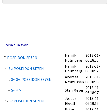
Visa alla svar
Henrik
2013-11-
POSEIDON SE7EN
Holmberg
06 18:16
Henrik
2013-11-
Sv: POSEIDON SE7EN
Holmberg
06 18:17
Andreas
2013-11-
Sv: Sv: POSEIDON SE7EN
Rasmussen
06 18:36
2013-11-
Sv: +/-
Sten Meyer
06 18:37
Jesper
2013-11-
Sv: POSEIDON SE7EN
Ekvall
06 19:35
Peter
2013-11-