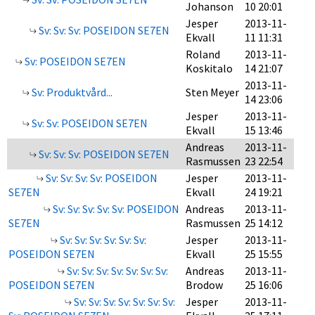
Johanson
10 20:01
Jesper
2013-11-
Sv: Sv: Sv: POSEIDON SE7EN
Ekvall
11 11:31
Roland
2013-11-
Sv: POSEIDON SE7EN
Koskitalo
14 21:07
2013-11-
Sv: Produktvård...
Sten Meyer
14 23:06
Jesper
2013-11-
Sv: Sv: POSEIDON SE7EN
Ekvall
15 13:46
Andreas
2013-11-
Sv: Sv: Sv: POSEIDON SE7EN
Rasmussen
23 22:54
Sv: Sv: Sv: Sv: POSEIDON
Jesper
2013-11-
SE7EN
Ekvall
24 19:21
Sv: Sv: Sv: Sv: Sv: POSEIDON
Andreas
2013-11-
SE7EN
Rasmussen
25 14:12
Sv: Sv: Sv: Sv: Sv: Sv:
Jesper
2013-11-
POSEIDON SE7EN
Ekvall
25 15:55
Sv: Sv: Sv: Sv: Sv: Sv: Sv:
Andreas
2013-11-
POSEIDON SE7EN
Brodow
25 16:06
Sv: Sv: Sv: Sv: Sv: Sv: Sv:
Jesper
2013-11-