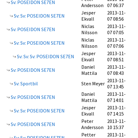
Sv: POSEIDON SE7EN
Andersson
07 06:37
Jesper
2013-11-
Sv: Sv: POSEIDON SE7EN
Ekvall
07 08:56
Niclas
2013-11-
Sv: POSEIDON SE7EN
Nilsson
07 07:05
Niclas
2013-11-
Sv: Sv: POSEIDON SE7EN
Nilsson
07 07:06
Jesper
2013-11-
Sv: Sv: Sv: POSEIDON SE7EN
Ekvall
07 08:51
Daniel
2013-11-
Sv: POSEIDON SE7EN
Mattila
07 08:43
2013-11-
Sv: Sportbil
Sten Meyer
07 13:45
Daniel
2013-11-
Sv: POSEIDON SE7EN
Mattila
07 14:01
Jesper
2013-11-
Sv: Sv: POSEIDON SE7EN
Ekvall
07 14:15
Peter
2013-11-
Sv: POSEIDON SE7EN
Andersson
10 15:37
Petter
2013-11-
Sv: Sv: POSEIDON SE7EN