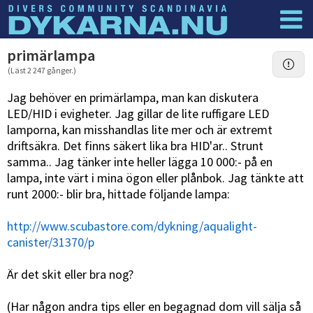
Dyknyheter
Logga in
primärlampa
(Läst 2 247 gånger.)
Jag behöver en primärlampa, man kan diskutera
LED/HID i evigheter. Jag gillar de lite ruffigare LED
lamporna, kan misshandlas lite mer och är extremt
driftsäkra. Det finns säkert lika bra HID'ar.. Strunt
samma.. Jag tänker inte heller lägga 10 000:- på en
lampa, inte värt i mina ögon eller plånbok. Jag tänkte att
runt 2000:- blir bra, hittade följande lampa:
http://www.scubastore.com/dykning/aqualight-
canister/31370/p
Är det skit eller bra nog?
(Har någon andra tips eller en begagnad dom vill sälja så