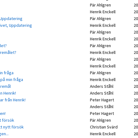
Pär Ahlgren
20
Henrik Enckell
20
 Uppdatering
Pär Ahlgren
20
ivet, Uppdatering
Henrik Enckell
20
Pär Ahlgren
20
Henrik Enckell
20
let?
Pär Ahlgren
20
föremålet?
Henrik Enckell
20
Pär Ahlgren
20
Henrik Enckell
20
n fråga
Pär Ahlgren
20
 på min fråga
Henrik Enckell
20
öremål
Anders Ståhl
20
n Henrik!
Anders Ståhl
20
ar från Henrik!
Peter Hagert
20
Anders Ståhl
20
en!
Peter Hagert
20
t försök
Pär Ahlgren
20
t nytt försök
Christian Svärd
20
en...
Henrik Enckell
20