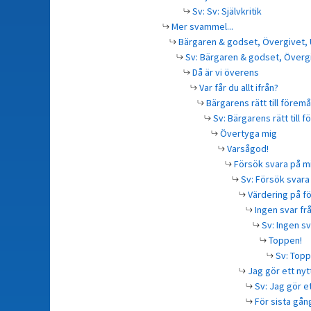
Sv: Sv: Självkritik
Mer svammel...
Bärgaren & godset, Övergivet,
Sv: Bärgaren & godset, Överg
Då är vi överens
Var får du allt ifrån?
Bärgarens rätt till föremå
Sv: Bärgarens rätt till 
Övertyga mig
Varsågod!
Försök svara på mi
Sv: Försök svara
Värdering på f
Ingen svar frå
Sv: Ingen sv
Toppen!
Sv: Topp
Jag gör ett nyt
Sv: Jag gör et
För sista gång