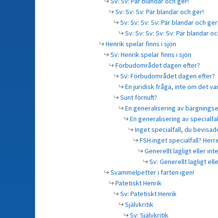
Sv: Sv: Pär blandar och ger!
Sv: Sv: Sv: Pär blandar och ger!
Sv: Sv: Sv: Sv: Pär blandar och ger
Sv: Sv: Sv: Sv: Sv: Pär blandar oc
Henrik spelar finns i sjön
Sv: Henrik spelar finns i sjön
Förbudområdet dagen efter?
Sv: Förbudområdet dagen efter?
En juridisk fråga, inte om det var
Sunt förnuft?
En generalisering av bärgnings
En generalisering av specialfal
Inget specialfall, du bevisade
FSH inget specialfall? Herre
Generellt lagligt eller int
Sv: Generellt lagligt ell
Svammelpetter i farten igen!
Patetiskt Henrik
Sv: Patetiskt Henrik
Självkritik
Sv: Självkritik