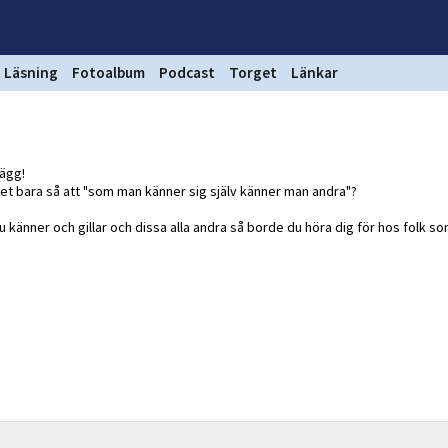
Läsning
Fotoalbum
Podcast
Torget
Länkar
lägg!
r det bara så att "som man känner sig själv känner man andra"?
 du känner och gillar och dissa alla andra så borde du höra dig för hos folk s