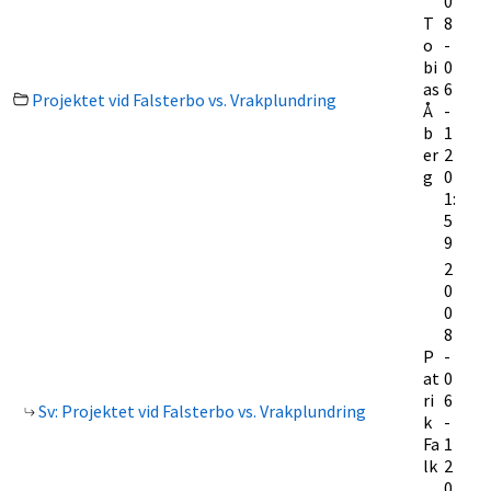
0
T
8
o
-
bi
0
as
6
Projektet vid Falsterbo vs. Vrakplundring
Å
-
b
1
er
2
g
0
1:
5
9
2
0
0
8
P
-
at
0
ri
6
Sv: Projektet vid Falsterbo vs. Vrakplundring
k
-
Fa
1
lk
2
0