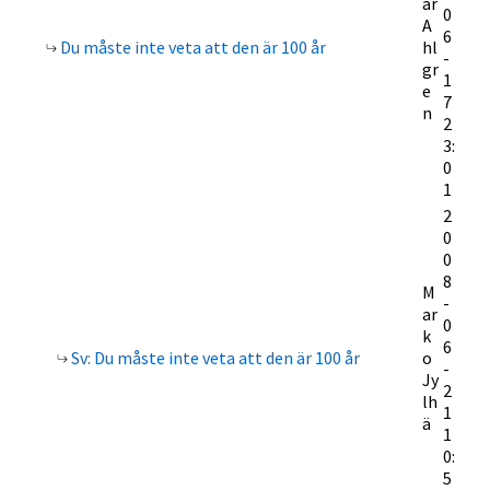
är
0
A
6
Du måste inte veta att den är 100 år
hl
-
gr
1
e
7
n
2
3:
0
1
2
0
0
8
M
-
ar
0
k
6
Sv: Du måste inte veta att den är 100 år
o
-
Jy
2
lh
1
ä
1
0:
5