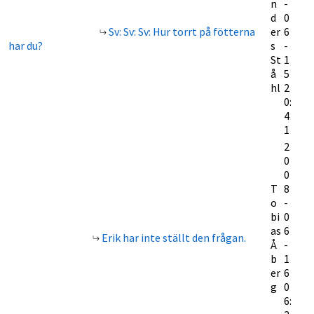
n
-
d
0
Sv: Sv: Sv: Hur torrt på fötterna
er
6
har du?
s
-
St
1
å
5
hl
2
0:
4
1
2
0
0
T
8
o
-
bi
0
as
6
Erik har inte ställt den frågan.
Å
-
b
1
er
6
g
0
6: