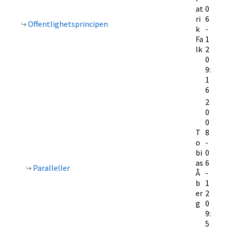
at
0
ri
6
Offentlighetsprincipen
k
-
Fa
1
lk
2
0
9:
1
6
2
0
0
T
8
o
-
bi
0
as
6
Paralleller
Å
-
b
1
er
2
g
0
9:
5