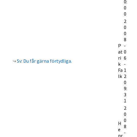
0:
0
0
2
0
0
8
P
-
at
0
ri
6
Sv: Du får gärna förtydliga.
k
-
Fa
1
lk
2
0
9:
3
1
2
0
0
H
8
e
-
nr