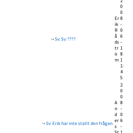
2
0
0
Er
8
ik
-
R
0
å
6
Sv: Sv: ????
ds
-
tr
1
ö
8
m
1
1:
4
5
2
0
0
A
8
n
-
d
0
er
6
Sv: Erik har inte ställt den frågan.
s
-
St
1