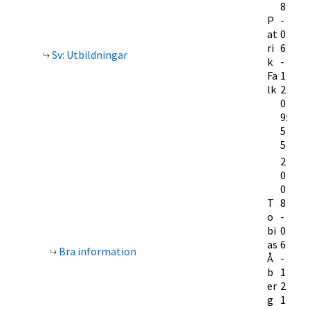
8
P
-
at
0
ri
6
Sv: Utbildningar
k
-
Fa
1
lk
2
0
9:
5
5
2
0
0
T
8
o
-
bi
0
as
6
Bra information
Å
-
b
1
er
2
g
1