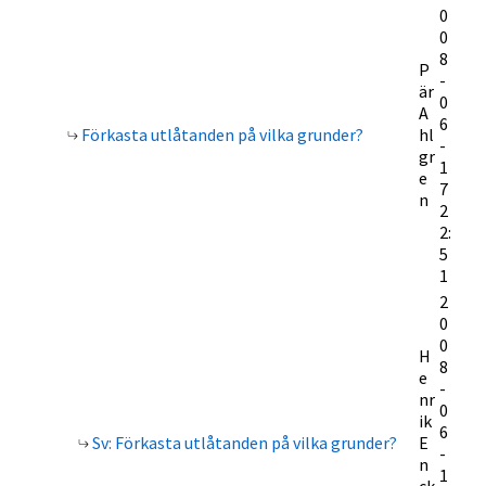
0
0
8
P
-
är
0
A
6
Förkasta utlåtanden på vilka grunder?
hl
-
gr
1
e
7
n
2
2:
5
1
2
0
0
H
8
e
-
nr
0
ik
6
Sv: Förkasta utlåtanden på vilka grunder?
E
-
n
1