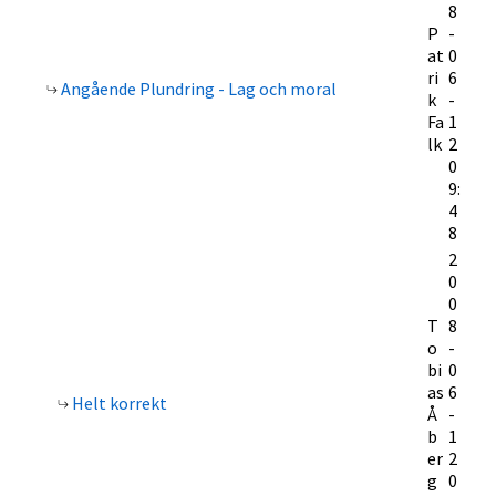
8
P
-
at
0
ri
6
Angående Plundring - Lag och moral
k
-
Fa
1
lk
2
0
9:
4
8
2
0
0
T
8
o
-
bi
0
as
6
Helt korrekt
Å
-
b
1
er
2
g
0