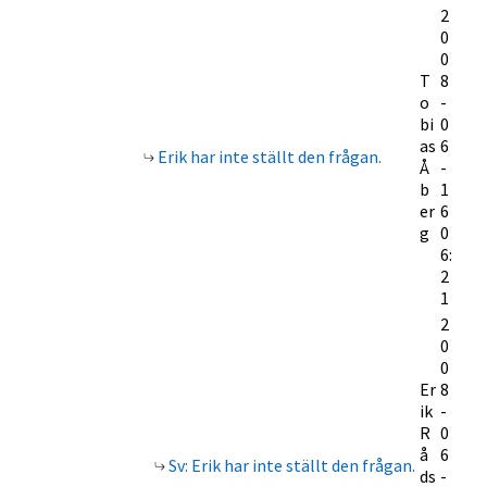
2
0
0
T
8
o
-
bi
0
as
6
Erik har inte ställt den frågan.
Å
-
b
1
er
6
g
0
6:
2
1
2
0
0
Er
8
ik
-
R
0
å
6
Sv: Erik har inte ställt den frågan.
ds
-