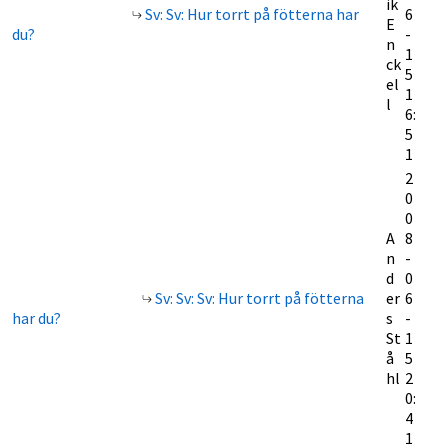
ik
Sv: Sv: Hur torrt på fötterna har
6
E
du?
-
n
1
ck
5
el
1
l
6:
5
1
2
0
0
A
8
n
-
d
0
Sv: Sv: Sv: Hur torrt på fötterna
er
6
har du?
s
-
St
1
å
5
hl
2
0:
4
1