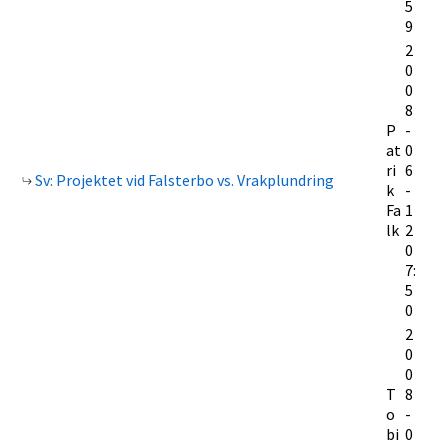
5
9
2
0
0
8
P
-
at
0
ri
6
Sv: Projektet vid Falsterbo vs. Vrakplundring
k
-
Fa
1
lk
2
0
7:
5
0
2
0
0
T
8
o
-
bi
0