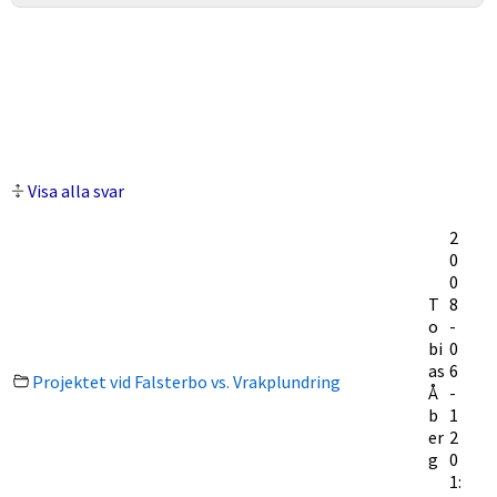
Visa alla svar
2
0
0
T
8
o
-
bi
0
as
6
Projektet vid Falsterbo vs. Vrakplundring
Å
-
b
1
er
2
g
0
1: