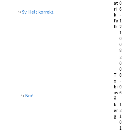
at
0
ri
6
Sv: Helt korrekt
k
-
Fa
1
lk
2
1
0:
0
8
2
0
0
T
8
o
-
bi
0
as
6
Bra!
Å
-
b
1
er
2
g
1
0:
1