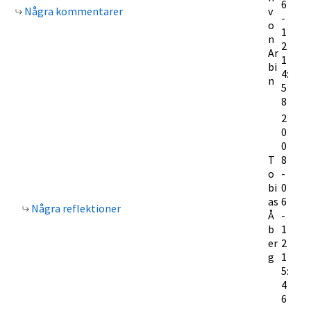
6
Några kommentarer
v
-
o
1
n
2
Ar
1
bi
4:
n
5
8
2
0
0
T
8
o
-
bi
0
as
6
Några reflektioner
Å
-
b
1
er
2
g
1
5:
4
6