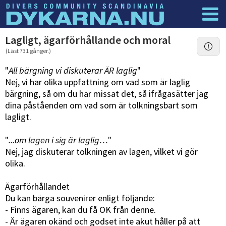
Dyknyheter
Logga in
Lagligt, ägarförhållande och moral
(Läst 731 gånger.)
"
All bärgning vi diskuterar ÄR laglig
"
Nej, vi har olika uppfattning om vad som är laglig
bärgning, så om du har missat det, så ifrågasätter jag
dina påståenden om vad som är tolkningsbart som
lagligt.
"
...om lagen i sig är laglig…
"
Nej, jag diskuterar tolkningen av lagen, vilket vi gör
olika.
Ägarförhållandet
Du kan bärga souvenirer enligt följande:
- Finns ägaren, kan du få OK från denne.
- Är ägaren okänd och godset inte akut håller på att