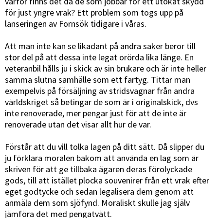
varför finns det då de som jobbar för ett utökat skydd
för just yngre vrak? Ett problem som togs upp på
lanseringen av Fornsök tidigare i våras.
Att man inte kan se likadant på andra saker beror till
stor del på att dessa inte legat orörda lika länge. En
veteranbil hålls ju i skick av sin brukare och är inte heller
samma slutna samhälle som ett fartyg. Tittar man
exempelvis på försäljning av stridsvagnar från andra
världskriget så betingar de som är i originalskick, dvs
inte renoverade, mer pengar just för att de inte är
renoverade utan det visar allt hur de var.
Förstår att du vill tolka lagen på ditt sätt. Då slipper du
ju förklara moralen bakom att använda en lag som är
skriven för att ge tillbaka ägaren deras förolyckade
gods, till att istället plocka souvenirer från ett vrak efter
eget godtycke och sedan legalisera dem genom att
anmäla dem som sjöfynd. Moraliskt skulle jag själv
jämföra det med pengatvätt.