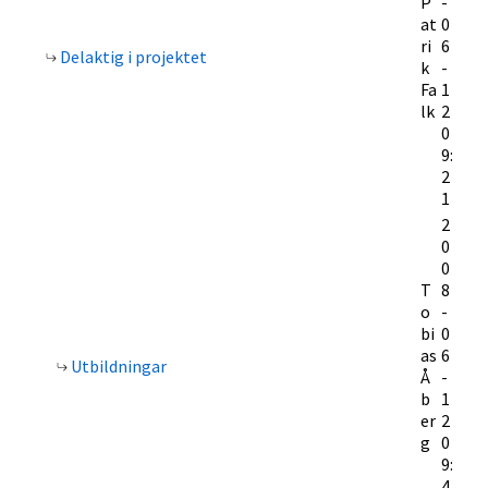
P
-
at
0
ri
6
Delaktig i projektet
k
-
Fa
1
lk
2
0
9:
2
1
2
0
0
T
8
o
-
bi
0
as
6
Utbildningar
Å
-
b
1
er
2
g
0
9:
4