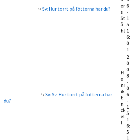
er
6
Sv: Hur torrt på fötterna har du?
s
-
St
1
å
5
hl
1
6:
0
1
2
0
0
H
8
e
-
nr
0
ik
Sv: Sv: Hur torrt på fötterna har
6
E
du?
-
n
1
ck
5
el
1
l
6:
5
1