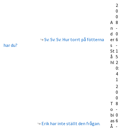
2
0
0
A
8
n
-
d
0
Sv: Sv: Sv: Hur torrt på fötterna
er
6
har du?
s
-
St
1
å
5
hl
2
0:
4
1
2
0
0
T
8
o
-
bi
0
as
6
Erik har inte ställt den frågan.
Å
-