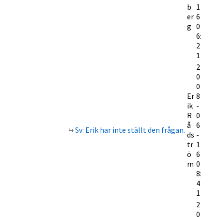
b
1
er
6
g
0
6:
2
1
2
0
0
Er
8
ik
-
R
0
å
6
Sv: Erik har inte ställt den frågan.
ds
-
tr
1
ö
6
m
0
8:
4
1
2
0