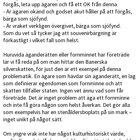
förgås, leta upp ägaren och få ett OK från denna.
- Är ägaren okänd och godset akut håller på att förgås,
bärga som sjöfynd.
- Är vraket verkligen övergivet, bärga som sjöfynd.
Som du vet så tycker jag att souvenirbärgning är
förkastligt i vilket fall som helst.
Huruvida äganderätten eller fornminnet har företräde
lär vi få reda på om man hittar den Banerska
silverskatten, för just den är ett exempel på denna
problematik. En ägare som hävdar sin äganderätt, en lag
som definierar egendomen som fornminne och att
skatten tillfaller staten. Ingen vet ännu vad som får
företräde. Det är inget problem att äga ett fornminne
och inte få göra någon som helst åverkan. Det gör alla
som exempelvis har en stenåldersboplats på sin mark –
inget unikt på något sätt.
Om yngre vrak inte har något kulturhistoriskt värde,