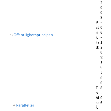
2
0
0
8
P
-
at
0
ri
6
Offentlighetsprincipen
k
-
Fa
1
lk
2
0
9:
1
6
2
0
0
T
8
o
-
bi
0
as
6
Paralleller
Å
-