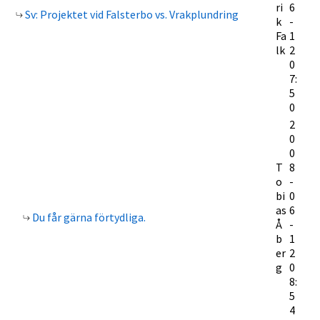
ri
6
Sv: Projektet vid Falsterbo vs. Vrakplundring
k
-
Fa
1
lk
2
0
7:
5
0
2
0
0
T
8
o
-
bi
0
as
6
Du får gärna förtydliga.
Å
-
b
1
er
2
g
0
8:
5
4