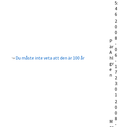
5:
4
6
2
0
0
8
P
-
är
0
A
6
Du måste inte veta att den är 100 år
hl
-
gr
1
e
7
n
2
3:
0
1
2
0
0
8
M
-