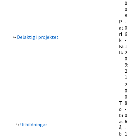
0
0
8
P
-
at
0
ri
6
Delaktig i projektet
k
-
Fa
1
lk
2
0
9:
2
1
2
0
0
T
8
o
-
bi
0
as
6
Utbildningar
Å
-
b
1