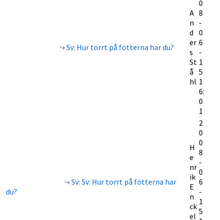
0
A
8
n
-
d
0
er
6
Sv: Hur torrt på fötterna har du?
s
-
St
1
å
5
hl
1
6:
0
1
2
0
0
H
8
e
-
nr
0
ik
Sv: Sv: Hur torrt på fötterna har
6
E
du?
-
n
1
ck
5
el