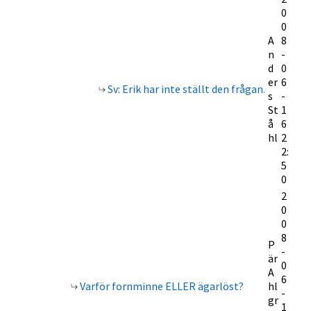
0
0
A
8
n
-
d
0
er
6
Sv: Erik har inte ställt den frågan.
s
-
St
1
å
6
hl
2
2:
5
0
2
0
0
8
P
-
är
0
A
6
Varför fornminne ELLER ägarlöst?
hl
-
gr
1