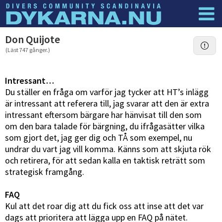
Dyknyheter
Logga in
Don Quijote
(Läst 747 gånger.)
Intressant…
Du ställer en fråga om varför jag tycker att HT’s inlägg
är intressant att referera till, jag svarar att den är extra
intressant eftersom bärgare har hänvisat till den som
om den bara talade för bärgning, du ifrågasätter vilka
som gjort det, jag ger dig och TÅ som exempel, nu
undrar du vart jag vill komma. Känns som att skjuta rök
och retirera, för att sedan kalla en taktisk reträtt som
strategisk framgång.
FAQ
Kul att det roar dig att du fick oss att inse att det var
dags att prioritera att lägga upp en FAQ på nätet.