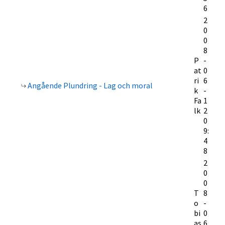
6
2
0
0
8
P
-
at
0
ri
6
Angående Plundring - Lag och moral
k
-
Fa
1
lk
2
0
9:
4
8
2
0
0
T
8
o
-
bi
0
as
6