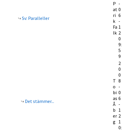
P
-
at
0
ri
6
Sv: Paralleller
k
-
Fa
1
lk
2
0
9:
5
9
2
0
0
T
8
o
-
bi
0
as
6
Det stämmer...
Å
-
b
1
er
2
g
1
0: