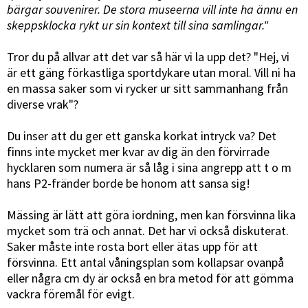
bärgar souvenirer. De stora museerna vill inte ha ännu en
skeppsklocka rykt ur sin kontext till sina samlingar."
Tror du på allvar att det var så här vi la upp det? "Hej, vi
är ett gäng förkastliga sportdykare utan moral. Vill ni ha
en massa saker som vi rycker ur sitt sammanhang från
diverse vrak"?
Du inser att du ger ett ganska korkat intryck va? Det
finns inte mycket mer kvar av dig än den förvirrade
hycklaren som numera är så låg i sina angrepp att t o m
hans P2-fränder borde be honom att sansa sig!
Mässing är lätt att göra iordning, men kan försvinna lika
mycket som trä och annat. Det har vi också diskuterat.
Saker måste inte rosta bort eller ätas upp för att
försvinna. Ett antal våningsplan som kollapsar ovanpå
eller några cm dy är också en bra metod för att gömma
vackra föremål för evigt.