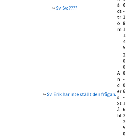
å
6
Sv: Sv: ????
ds
-
tr
1
ö
8
m
1
1:
4
5
2
0
0
A
8
n
-
d
0
er
6
Sv: Erik har inte ställt den frågan.
s
-
St
1
å
6
hl
2
2:
5
0