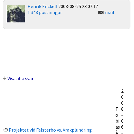
Henrik Enckell
2008-08-25 23:07:17
1 348 postningar
mail
Visa alla svar
2
0
0
T
8
o
-
bi
0
as
6
Projektet vid Falsterbo vs. Vrakplundring
Å
-