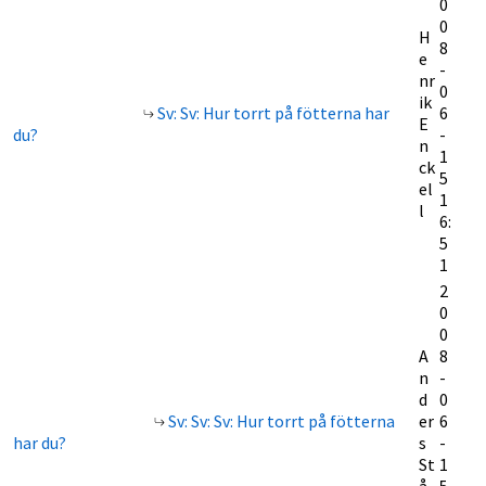
0
0
H
8
e
-
nr
0
ik
Sv: Sv: Hur torrt på fötterna har
6
E
du?
-
n
1
ck
5
el
1
l
6:
5
1
2
0
0
A
8
n
-
d
0
Sv: Sv: Sv: Hur torrt på fötterna
er
6
har du?
s
-
St
1