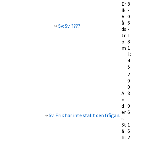
Er
8
ik
-
R
0
å
6
Sv: Sv: ????
ds
-
tr
1
ö
8
m
1
1:
4
5
2
0
0
A
8
n
-
d
0
er
6
Sv: Erik har inte ställt den frågan.
s
-
St
1
å
6
hl
2