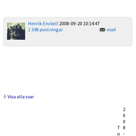
Henrik Enckell
2008-09-20 10:14:47
1 348 postningar
mail
Visa alla svar
2
0
0
T
8
o
-