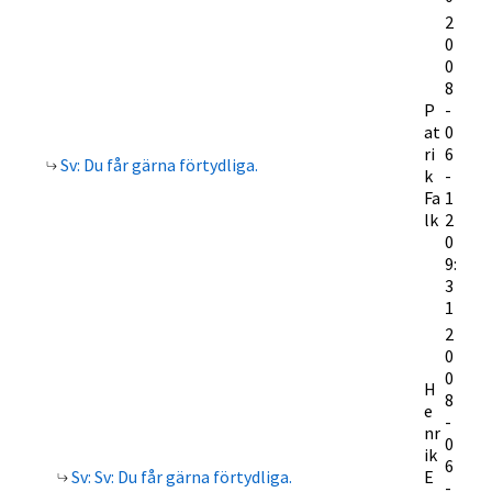
2
0
0
8
P
-
at
0
ri
6
Sv: Du får gärna förtydliga.
k
-
Fa
1
lk
2
0
9:
3
1
2
0
0
H
8
e
-
nr
0
ik
6
Sv: Sv: Du får gärna förtydliga.
E
-