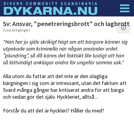
Dyknyheter
Logga in
Sv: Ansvar, "penetreringsbrott" och lagbrott
(Läst 624 gånger.)
"Han har ju själv skrikigt högt om att bärgare känner sig
utpekade som kriminella när någon använder ordet
”plundring”, så då känns det faktiskt lite lustigt att han
så lättvindigt anklagar andra för ungefär samma sak."
Alla utom du fattar att det inte är den olagliga
bärgningen i sig som är intressant, utan det faktum att
Svärd många gånger har kritiserat andra för att bärga
och sedan gör det själv. Hyckleriet, alltså...
Förstår du att det är hyckleri? Håller du med?