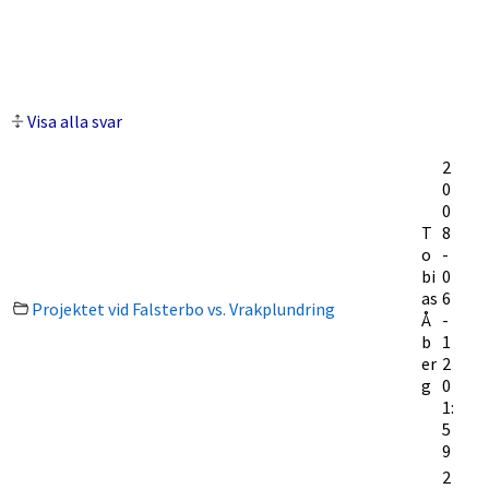
Visa alla svar
2
0
0
T
8
o
-
bi
0
as
6
Projektet vid Falsterbo vs. Vrakplundring
Å
-
b
1
er
2
g
0
1:
5
9
2