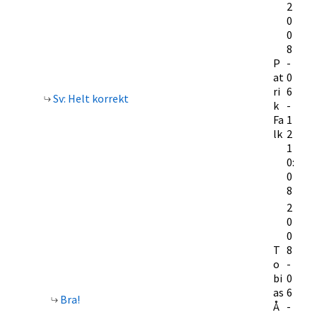
2
0
0
8
P
-
at
0
ri
6
Sv: Helt korrekt
k
-
Fa
1
lk
2
1
0:
0
8
2
0
0
T
8
o
-
bi
0
as
6
Bra!
Å
-