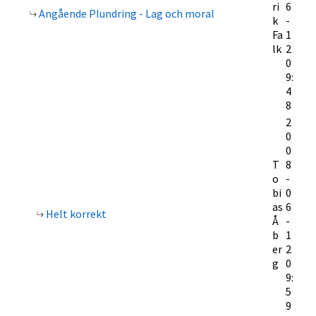
ri
6
Angående Plundring - Lag och moral
k
-
Fa
1
lk
2
0
9:
4
8
2
0
0
T
8
o
-
bi
0
as
6
Helt korrekt
Å
-
b
1
er
2
g
0
9:
5
9