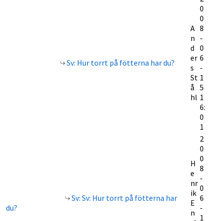
0
0
A
8
n
-
d
0
er
6
Sv: Hur torrt på fötterna har du?
s
-
St
1
å
5
hl
1
6:
0
1
2
0
0
H
8
e
-
nr
0
ik
Sv: Sv: Hur torrt på fötterna har
6
E
du?
-
n
1