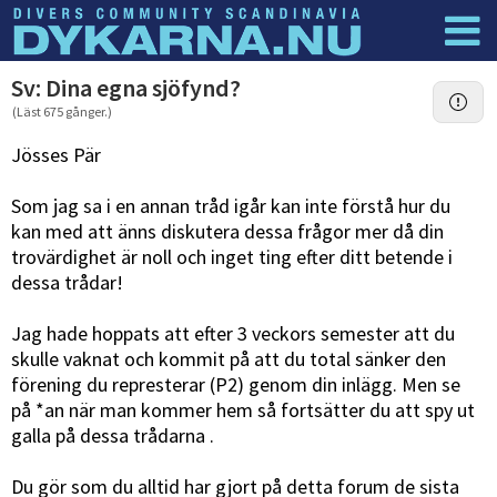
Dyknyheter
Logga in
Sv: Dina egna sjöfynd?
(Läst 675 gånger.)
Jösses Pär
Som jag sa i en annan tråd igår kan inte förstå hur du
kan med att änns diskutera dessa frågor mer då din
trovärdighet är noll och inget ting efter ditt betende i
dessa trådar!
Jag hade hoppats att efter 3 veckors semester att du
skulle vaknat och kommit på att du total sänker den
förening du represterar (P2) genom din inlägg. Men se
på *an när man kommer hem så fortsätter du att spy ut
galla på dessa trådarna .
Du gör som du alltid har gjort på detta forum de sista