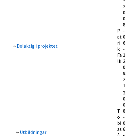
2
0
0
8
P
-
at
0
ri
6
Delaktig i projektet
k
-
Fa
1
lk
2
0
9:
2
1
2
0
0
T
8
o
-
bi
0
as
6
Utbildningar
Å
-