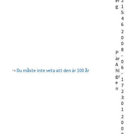
er
2
g
1
5:
4
6
2
0
0
8
P
-
är
0
A
6
Du måste inte veta att den är 100 år
hl
-
gr
1
e
7
n
2
3:
0
1
2
0
0