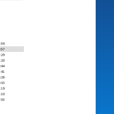
:59
:57
:29
:20
:44
:41
:26
:33
:19
:10
:03