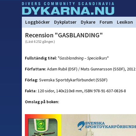
Loggböcker
Dykplatser
Dykare
Forum
Lexikon
Recension "GASBLANDING"
(Läst 6 252 gånger.)
Fullständig titel:
"
Gasblandning – Specialkurs
"
Författare:
Adam Rubil (DSF) / Mats Gunnarsson (SSDF), 2012
Förlag:
Svenska Sportdykarförbundet (SSDF)
Fakta:
120 sidor, 140x210x8 mm, ISBN 978-91-637-0826-8
Omslag på boken: