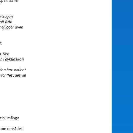
 till 95 %.
nitrogen
uft från
möjliggör även
t
n. Den
n i dykflaskan
edan har svalnat
 'fet', det vill
t bli många
 inom området.