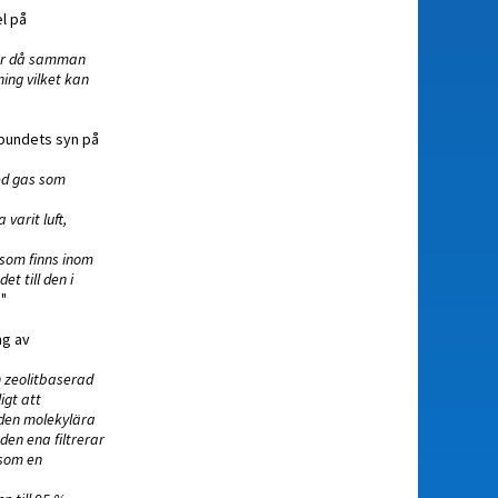
l på
ter då samman
ing vilket kan
rbundets syn på
ed gas som
varit luft,
 som finns inom
t till den i
.
"
ng av
n zeolitbaserad
igt att
 den molekylära
den ena filtrerar
 som en