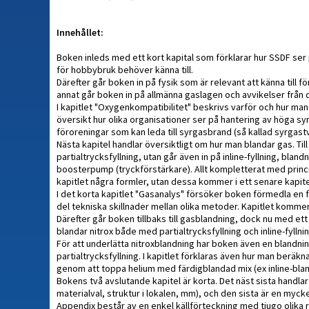
Innehållet:
Boken inleds med ett kort kapital som förklarar hur SSDF se
för hobbybruk behöver känna till.
Därefter går boken in på fysik som är relevant att känna til
annat går boken in på allmänna gaslagen och avvikelser från 
I kapitlet "Oxygenkompatibilitet" beskrivs varför och hur ma
översikt hur olika organisationer ser på hantering av höga sy
föroreningar som kan leda till syrgasbrand (så kallad syrgastv
Nästa kapitel handlar översiktligt om hur man blandar gas. Ti
partialtrycksfyllning, utan går även in på inline-fyllning, bl
boosterpump (tryckförstärkare). Allt kompletterat med princips
kapitlet några formler, utan dessa kommer i ett senare kapite
I det korta kapitlet "Gasanalys" försöker boken förmedla en
del tekniska skillnader mellan olika metoder. Kapitlet kommen
Därefter går boken tillbaks till gasblandning, dock nu med ett
blandar nitrox både med partialtrycksfyllning och inline-fylln
För att underlätta nitroxblandning har boken även en blandnin
partialtrycksfyllning. I kapitlet förklaras även hur man beräk
genom att toppa helium med färdigblandad mix (ex inline-blan
Bokens två avslutande kapitel är korta. Det näst sista handl
materialval, struktur i lokalen, mm), och den sista är en myck
Appendix består av en enkel källförteckning med tjugo olika 