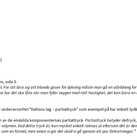
g)
n, sida 3:
. För att lära sig att blanda gaser för dykning måste man gå en utbildning för
riva hur det ska låta när man fyller oxygen med rätt hastighet, det kan bara en 
v underavsnittet "Daltons lag – partialtryck" som exempel på hur enkelt tydl
n av de enskilda komponenternas partialtryck.
Partialtryck betyder deltryck, 
a volymen. Vad detta tryck är, kan mycket enkelt räknas ut eftersom det är de
som en formel, men innan vi gör det skall vi gå igenom ett par förkortningar.
"