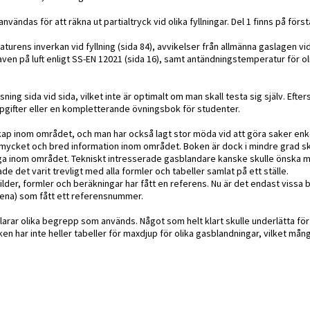
ändas för att räkna ut partialtryck vid olika fyllningar. Del 1 finns på förs
turens inverkan vid fyllning (sida 84), avvikelser från allmänna gaslagen vid
kraven på luft enligt SS-EN 12021 (sida 16), samt antändningstemperatur för 
ng sida vid sida, vilket inte är optimalt om man skall testa sig själv. Efte
gifter eller en kompletterande övningsbok för studenter.
ap inom området, och man har också lagt stor möda vid att göra saker enk
d mycket och bred information inom området. Boken är dock i mindre grad s
ga inom området. Tekniskt intresserade gasblandare kanske skulle önska m
e det varit trevligt med alla formler och tabeller samlat på ett ställe.
 bilder, formler och beräkningar har fått en referens. Nu är det endast vissa 
lena) som fått ett referensnummer.
klarar olika begrepp som används. Något som helt klart skulle underlätta för
har inte heller tabeller för maxdjup för olika gasblandningar, vilket mån