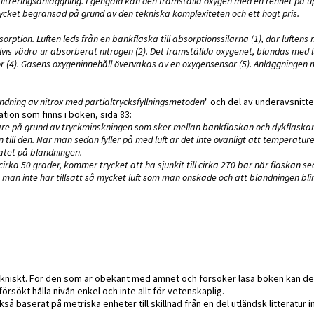
reringsanläggning. I gengäld kan den framställa oxygen med en renhet på upp
ycket begränsad på grund av den tekniska komplexiteten och ett högt pris.
rption. Luften leds från en bankflaska till absorptionssilarna (1), där luftens 
vis vädra ur absorberat nitrogen (2). Det framställda oxygenet, blandas med l
or (4). Gasens oxygeninnehåll övervakas av en oxygensensor (5). Anläggningen 
ndning av nitrox med partialtrycksfyllningsmetoden
" och del av underavsnitte
tion som finns i boken, sida 83:
lare på grund av tryckminskningen som sker mellan bankflaskan och dykflaska
till den. När man sedan fyller på med luft är det inte ovanligt att temperature
atet på blandningen.
 cirka 50 grader, kommer trycket att ha sjunkit till cirka 270 bar när flaskan s
man inte har tillsatt så mycket luft som man önskade och att blandningen blir för
tekniskt. För den som är obekant med ämnet och försöker läsa boken kan de
rsökt hålla nivån enkel och inte allt för vetenskaplig.
så baserat på metriska enheter till skillnad från en del utländsk litteratur