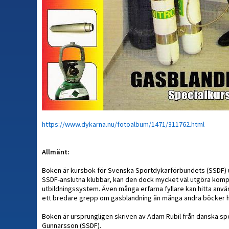
https://www.dykarna.nu/fotoalbum/1471/311762.html
Allmänt:
Boken är kursbok för Svenska Sportdykarförbundets (SSDF) u
SSDF-anslutna klubbar, kan den dock mycket väl utgöra komple
utbildningssystem. Även många erfarna fyllare kan hitta använd
ett bredare grepp om gasblandning än många andra böcker ha
Boken är ursprungligen skriven av Adam Rubil från danska s
Gunnarsson (SSDF).