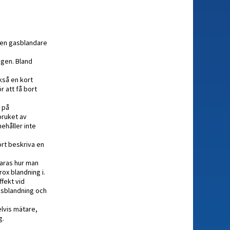
m en gasblandare
ngen. Bland
kså en kort
r att få bort
t på
bruket av
ehåller inte
ort beskriva en
laras hur man
rox blandning i.
ffekt vid
cksblandning och
elvis mätare,
g.