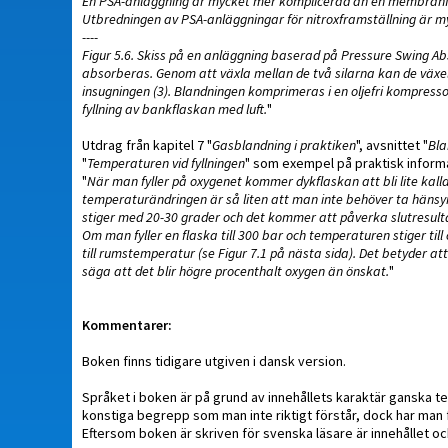
En PSA-anläggning är mycket mer komplicerad än en membranfilt
Utbredningen av PSA-anläggningar för nitroxframställning är m
----
Figur 5.6. Skiss på en anläggning baserad på Pressure Swing Abso
absorberas. Genom att växla mellan de två silarna kan de växel
insugningen (3). Blandningen komprimeras i en oljefri kompress
fyllning av bankflaskan med luft.
"
Utdrag från kapitel 7 "
Gasblandning i praktiken
", avsnittet "
Bla
"
Temperaturen vid fyllningen
" som exempel på praktisk informa
"
När man fyller på oxygenet kommer dykflaskan att bli lite kal
temperaturändringen är så liten att man inte behöver ta hänsyn 
stiger med 20-30 grader och det kommer att påverka slutresult
Om man fyller en flaska till 300 bar och temperaturen stiger till
till rumstemperatur (se Figur 7.1 på nästa sida). Det betyder att 
säga att det blir högre procenthalt oxygen än önskat.
"
Kommentarer:
Boken finns tidigare utgiven i dansk version.
Språket i boken är på grund av innehållets karaktär ganska 
konstiga begrepp som man inte riktigt förstår, dock har man fö
Eftersom boken är skriven för svenska läsare är innehållet ock