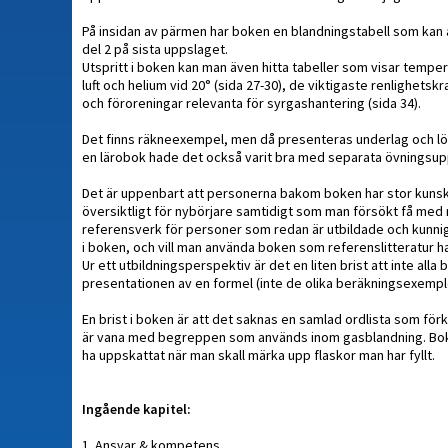
På insidan av pärmen har boken en blandningstabell som kan anv
del 2 på sista uppslaget.
Utspritt i boken kan man även hitta tabeller som visar tempera
luft och helium vid 20° (sida 27-30), de viktigaste renlighets
och föroreningar relevanta för syrgashantering (sida 34).
Det finns räkneexempel, men då presenteras underlag och lösni
en lärobok hade det också varit bra med separata övningsupp
Det är uppenbart att personerna bakom boken har stor kunsk
översiktligt för nybörjare samtidigt som man försökt få me
referensverk för personer som redan är utbildade och kunni
i boken, och vill man använda boken som referenslitteratur had
Ur ett utbildningsperspektiv är det en liten brist att inte alla
presentationen av en formel (inte de olika beräkningsexemp
En brist i boken är att det saknas en samlad ordlista som för
är vana med begreppen som används inom gasblandning. Boken 
ha uppskattat när man skall märka upp flaskor man har fyllt.
Ingående kapitel:
1. Ansvar & kompetens