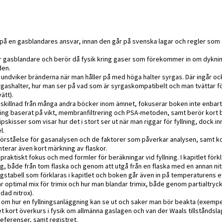
r på en gasblandares ansvar, innan den går på svenska lagar och regler so
l för gasblandare och berör då fysik kring gaser som förekommer in om dykni
den.
n undviker bränderna när man håller på med höga halter syrgas. Där ingår oc
rgashalter, hur man ser på vad som är syrgaskompatibelt och man tvättar fö
ätt).
ll skillnad från många andra böcker inom ämnet, fokuserar boken inte enbar
andning baserat på vikt, membranfiltrering och PSA-metoden, samt berör kort 
kisser som visar hur det i stort ser ut när man riggar för fyllning, dock inn
l.
 förståelse för gasanalysen och de faktorer som påverkar analysen, samt k
terar även kort märkning av flaskor.
 praktiskt fokus och med formler för beräkningar vid fyllning. I kapitlet förk
ing, både från tom flaska och genom att utgå från en flaska med en annan nit
gstabell som förklaras i kapitlet och boken går även in på temperaturens e
nar optimal mix för trimix och hur man blandar trimix, både genom partialtry
dad nitrox).
ar om hur en fyllningsanläggning kan se ut och saker man bör beakta (exemp
et kort överkurs i fysik om allmänna gaslagen och van der Waals tillståndsla
referenser, samt registret.