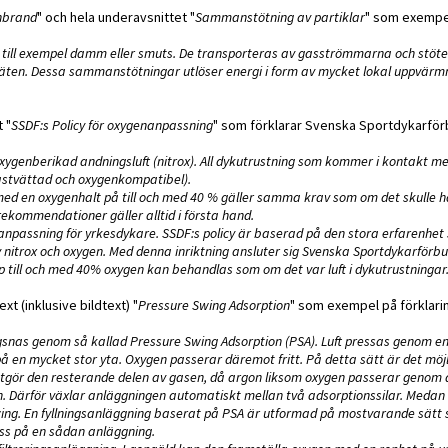
nbrand
" och hela underavsnittet "
Sammanstötning av partiklar
" som exempe
om till exempel damm eller smuts. De transporteras av gasströmmarna och stö
lsäten. Dessa sammanstötningar utlöser energi i form av mycket lokal uppvärmn
 "
SSDF:s Policy för oxygenanpassning
" som förklarar Svenska Sportdykarfö
ygenberikad andningsluft (nitrox). All dykutrustning som kommer i kontakt m
astvättad och oxygenkompatibel).
 en oxygenhalt på till och med 40 % gäller samma krav som om det skulle ha 
 rekommendationer gäller alltid i första hand.
nanpassning för yrkesdykare. SSDF:s policy är baserad på den stora erfarenhet
nitrox och oxygen. Med denna inriktning ansluter sig Svenska Sportdykarförbude
till och med 40% oxygen kan behandlas som om det var luft i dykutrustningar
ext (inklusive bildtext) "
Pressure Swing Adsorption
" som exempel på förklari
lägsnas genom så kallad Pressure Swing Adsorption (PSA). Luft pressas genom e
 en mycket stor yta. Oxygen passerar däremot fritt. På detta sätt är det möjl
m utgör den resterande delen av gasen, då argon liksom oxygen passerar genom
n. Därför växlar anläggningen automatiskt mellan två adsorptionssilar. Medan 
ing. En fyllningsanläggning baserat på PSA är utformad på mostvarande sätt
iss på en sådan anläggning.