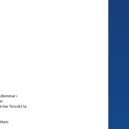
edlemmar i
at
n har försökt ta
 Mats