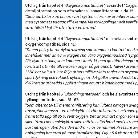
Utdrag från kapitel 4 "
Oxygenkompatibilitet
", avsnittet "
Oxyge
detaljinformation som ofta saknas i annan litteratur, sida 35:
"
Små partiklar kan finnas i vårt system i form av orenheter s
med systemets väggar, till exempel vid rörkopplingar och venti
vara tillräckligt för att starta en brand.
"
Utdrag från kapitel 4 "
Oxygenkompatibilitet
" och hela avsnittet
oxygenkompatibel, sida 41:
"
Denna policy berör dykutrustning som kommer i kontakt med ox
innehåller mer än 40 % oxygen ska vara oxygenanpassad (syrg
För dykutrustning som kommer i kontakt med gasblandningar med
förutsatt att inte tillverkaren anger något annat. Tillverkarens
SSDF har valt att inte följa Arbetsmiljöverkets regler om oxyge
sportdykning och teknisk dykning när det gäller användandet av 
dykkretsar utbredda uppfattningen om att blandningar med upp 
Utdrag från kapitel 5 "
Blandningsmetoder
" och hela avsnittet t
fyllningsmetoder, sida 61 -62:
"
Som alternativ till membranfiltrering kan luftens nitrogen av
adsorptionsmassa – en molekylär sil. Här adsorberas nitrogen på
framställa upp till 95 % rent oxygen. Det är primärt argon so
silen. Ytan i den molekylära silen mättas efterhand med nitroge
bort nitrogen, utvädras den andra – här av namnet Pressure Sw
anläggning baserad på membranfiltrering. Figur 5.6 visar en sk