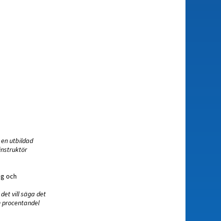
 en utbildad
instruktör
ig och
det vill säga det
n procentandel