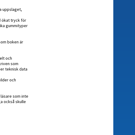
ta uppslaget,
 ökat tryck för
olika gummityper
rsom boken är
elt och
kriven som
er teknisk data
bilder och
 läsare som inte
ga också skulle