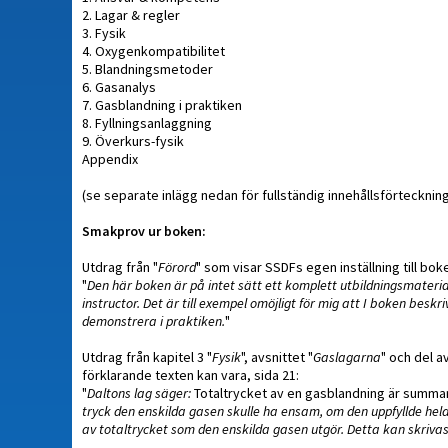
2. Lagar & regler
3. Fysik
4. Oxygenkompatibilitet
5. Blandningsmetoder
6. Gasanalys
7. Gasblandning i praktiken
8. Fyllningsanlaggning
9. Överkurs-fysik
Appendix
(se separate inlägg nedan för fullständig innehållsförtecknin
Smakprov ur boken:
Utdrag från "
Förord
" som visar SSDFs egen inställning till boke
"
Den här boken är på intet sätt ett komplett utbildningsmaterial
instructor. Det är till exempel omöjligt för mig att I boken besk
demonstrera i praktiken.
"
Utdrag från kapitel 3 "
Fysik
", avsnittet "
Gaslagarna
" och del a
förklarande texten kan vara, sida 21:
"
Daltons lag säger:
Totaltrycket av en gasblandning är summa
tryck den enskilda gasen skulle ha ensam, om den uppfyllde hel
av totaltrycket som den enskilda gasen utgör. Detta kan skrivas 