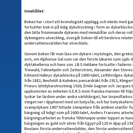
Innehållet:
Boken har i stort ett kronologiskt upplägg och inleds med ga
fortsätter bok in på tidig dykutrustning i form av dykarklock
den lätta frisimmande dykaren med miniubåtar och deras roll
dykningens utveckling, övergår boken till att beskriva rel
undervattensvärlden har utvecklats.
Genom boken får man läsa om dykare i mytologin, den grekisk
orm, om Alphonse Gal som var den förste läkaren som själv d
dyktabellerna och hans son J.B.S Haldane fortsatte i faderns
Triewald, Fahnehjelm och Zetterström, Alexander den Stores 
Edmund Halleys dykarklocka på 1600-talet, Lethbridges dykar
från 1882, Neufeldt & Kuhnkes pansardräkt från 1913, Klinger
Prieurs lättdykarutrustning 1926, Émile Gagnan och Jacques
uppkomsten av enheten G.E.R.S inom franska marinen till följ
tyskar tar lärdom under andra världskriget, hur torpedfarkos
steget ner i djuphavet med sin batysfär, och hur batyskaferna
svampdykare 1907 hittade stenpelare från antiken utanför Tu
bärgning så tidigt som på 1600-talet, Anders Franzens arbete
bärgningsarbetet av franska Télémaque under loppet av hund
bärgningen av guld och silver från Egypt på 120 m djup på 193
Boutans första undervattensbilder, den förste undervattensf