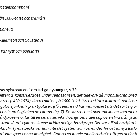
ervattenskammare
)
rån 1600-talet och framåt
)
tionellt
)
Williamson och Cousteau
)
 var nytt och populärt
)
)
ns dykarklockor
" om tidiga dykningar, s 33:
enterad, konstruerades under renässansen, det tidevarv då människorna bre
chi (i 490-1574) skrev i mitten på 1500-talet ”Architettura militare”, publice
ulas sjunkna > praktgalärer. (På senare tid har man ansett att det rört sig o
nnits av Guglielmo de Lorena (fig. 7). De Marchi beskriver maskinen som en t
ykarens axlar till en del av sin vikt. I övrigt bars den upp av en lina från ytan
 kant så att dykaren kunde utföra nödiga handgrepp. Det var alltså en dykar
rchi. Tyvärr beskriver han inte det system som användes för att förnya luftfö
 att inte yppa denna hemlighet. Galarerna kunde emellertid inte bärgas under 