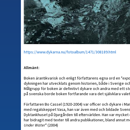
https://www.dykarna.nu/fotoalbum/1471/308189.html
Allmänt:
Boken ärantikvarisk och enligt författarens egna ord en "
expo
dykningen har utvecklats genom historien, både i Sverige och
Målgrupp för boken är definitivt dykare och andra med ett st
på svenska borde boken fortfarande vara det självklara valet
Författaren Bo Cassel (1920-2004) var officer och dykare i 
med regalskeppet Vasa, han var även med och bildade Svensk D
Dyktankhuset på Djurgården till eftervärlden. Han var mycket
har bidragit med texter till andra publikationer, bland annat
Under Water
" (2004)