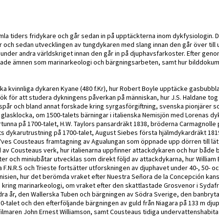
mla tiders fridykare och går sedan in på upptäckterna inom dykfysiologin. D
or och sedan utvecklingen av tungdykaren med slang innan den går över till
 under andra världskriget innan den går in på djuphavsfarkoster. Efter gen
aterade ämnen som marinarkeologi och bärgningsarbeten, samt hur bilddoku
a kvinnliga dykaren Kyane (480 f.Kr), hur Robert Boyle upptäcke gasbubbla
ök för att studera dykningens påverkan på människan, hur J.S. Haldane tog
 spår och bland annat forskade kring syrgasförgiftning, svenska pionjärer s
glasklocka, om 1500-talets bärningar i italienska Nemisjön med Lorenas dy
tunna på 1700-talet, H.W. Taylors pansardräkt 1838, bröderna Carmagnolle
ts dykarutrustning på 1700-talet, August Siebes första hjälmdykardräkt 181
-Yves Cousteaus framtagning av Agualungan som öppnade upp dörren till lä
d av Cousteaus verk, hur italienarna uppfinner attackdykaren och hur både b
ter och miniubåtar utvecklas som direkt följd av attackdykarna, hur William
 F.N.R.S och Trieste fortsätter utforskningen av djuphavet under 40-, 50- oc
nisien, hur det berömda vraket efter Nuestra Señora de la Concepción kans
 kring marinarkeologi, om vraket efter den skattlastade Grosvenor i Sydafr
ra år, den Wallerska Tuben och bärgningen av Södra Sverige, den banbryt
0-talet och den efterföljande bärgningen av guld från Niagara på 133 m djup
ilmaren John Ernest Williamson, samt Cousteaus tidiga undervattenshabitat