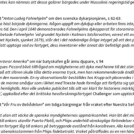
entes kan nämnas att dessa galärer bärgades under Mussolinis regeringstid 
t "
Anton Ludvig Fahnehjelm
" om den svenska dykarpionjären, s 62-63:
 höst började dykningarna. Någon uppgift om dykdjup eller arbeten finns inte
 tid. Den i april 1840 demonstrerades Fahnehjelms dykapparat för storamira
rbetade Fahnehjehn ’vid grundet Nyckeln i Kalmars lotsfarvatten, varest ett a
ppet Nyckeln, sjunket 1679), står det i det nödvändiga årliga intyget på att den
tt upptaga vad av fartyget, dess inventarier eller annat där befintligt gods m
 erövrar Amerika
" om när batyskafen går ännu djupare, s 94
es Piccard blivit tillfrågad om möjligheterna att dyka med henne till det stö
e på att sfären skulle tåla detta enorma tryck, men han rekommenderade ändå
n den nuvarande. En ny observationsfär beställdes hos Krupp och placerades i 
av de marina smådjur som i likhet med
Trieste
hade förmåga att förflytta sig sj
lighölls. Man ville undvika publicitet tills allt var klart för historiens märkl
’, uppkallad efter det brittiska havsforskningsfartyget
Challenger
som upptäck
t "
Vår Fru av Bebådelsen
" om tidiga bärgningar från vraket efter Nuestra Se
ätt utan att väcka de spanska myndigheternas uppmärksamhet. Han lät det mi
ill ankars utanför Puerto Platå, och Phips underhöll vänskapliga förbindelser
fartyget låg till ankars på betryggande avstånd från korallreven. Alla koral
 abenakisstammen från Phips födelsetrakt. Vraket påträffades av en ren hände