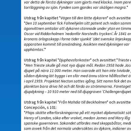
var detta de första dykningar som gjorts med klocka. Inom par
torrläggning av sjön. Fynden som gjordes var skäligen magra.
"
Utdrag från kapitlet "
Vägen till den lätte dykaren
" och avsnitte
"
Den 10 september fick Fahnehjelm sitt patent och redan samma
ögonvittnen omtalar att dykaren stannade under ytan en timmes
Oscar vid Riddarholmen ’nedanför Norstedts tryckeri’. År 1841 a
kronans örlogsskepp i forna tider sjunkit’ (det svenska linjeske
apparaten kommit till användning. Avsikten med dykningen var ’a
upphämtas’.
"
Utdrag från kapitel "
Djuphavsfarkoster
" och avsnittet "
Trieste
"
Men Trieste skulle gå mot nya djupa mål. Redan 1958 hade Jacqu
djupet på nära 11 000 meter. Han svarade att han inte tvivlad
sådan dykning lät bygga i en sfär med ännu större hållfasthet ä
i april 1959. Projektet Necton sattes igång. Sitt namn fick det 
plankton bara driva hit och dit förda av strömmarna. Företaget hem
djupdykning – 10 910 meter ned till djupgraven ’Challengerdjupet
Utdrag från kapitel "
Från Mahdia till Beckholmen
" och avsnitte
Concepción, s 101:
"
Phips skötte efterforskningarna på ett mycket diplomatiskt s
Henry of London, söka efter vraket, medan James and Mary låg t
spanske guvernören. Sökandet utfördes med skeppsbåtar, medan 
som avvek från det normala undersöktes av dykare, indianer av