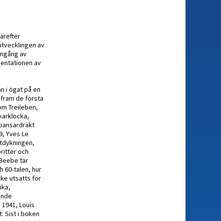
ärefter
 utvecklingen av
omgång av
mentationen av
n i ögat på en
 fram de första
om Treileben,
karklocka,
 pansardräkt
9, Yves Le
ttdykningen,
ritter och
 Beebe tar
h 60-talen, hur
ke utsatts för
ika,
ande
 1941, Louis
. Sist i boken