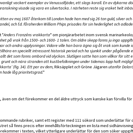
vanligt vackert exemplar av Venussolfjäder, ett slags korall. En av dykarna d
nskning visade sig vara en silvertacka. I närheten reste sig vraket helt inbäd
ten av maj 1687 återkom till London hade han med sig 26 ton guld, silver och 
del, och f.d. fåraherden William Phips prisades för sin hederlighet och adlade
t "
Anders Franzéns vrakkarta
" om pionjärarbetet inom svensk marinarkeolog
på vrak från 1500- och 1600- 1 talen. Om äldre skepp fanns ju inga uppgifter
gar och andra upplysningar. Vidare ville han bara ägna sig åt vrak som kunde id
n tillhöra en speciellt intressant historisk period och ha sjunkit under pågående 
llt det som fanns ombord vid olyckan. Slutligen satte han som villkor för sit
 grunt och nära stranden att kustbefolkningen under tidemas lopp haft möjligh
karta’ (fig. 34). Ett par av dem,
Riksäpplet
och
Gröne Jägaren
utanför Dalarö
an hade låg prioritetsgrad.
"
re, även om det förekommer en del äldre uttryck som kanske kan förvilla fö
ekommande rubriker, samt ett register med 111 sökord som underlättar för
tret så finns precis efter innehållsförteckningen en lista med sidhänvisninga
rekommer i texten, vilket ytterligare underlättar för den som söker uppgift