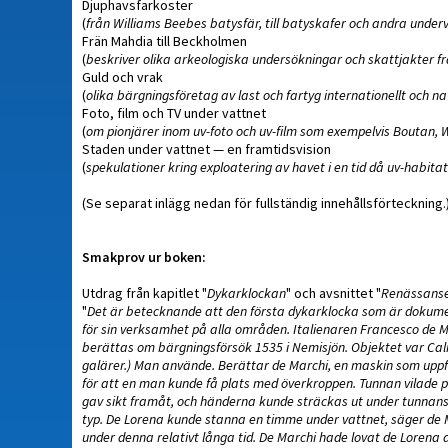
Djuphavsfarkoster
(
från Williams Beebes batysfär, till batyskafer och andra und
Frän Mahdia till Beckholmen
(
beskriver olika arkeologiska undersökningar och skattjakter f
Guld och vrak
(
olika bärgningsföretag av last och fartyg internationellt och na
Foto, film och TV under vattnet
(
om pionjärer inom uv-foto och uv-film som exempelvis Boutan, 
Staden under vattnet — en framtidsvision
(
spekulationer kring exploatering av havet i en tid då uv-habitat
(Se separat inlägg nedan för fullständig innehållsförteckning.
Smakprov ur boken:
Utdrag från kapitlet "
Dykarklockan
" och avsnittet "
Renässanse
"
Det är betecknande att den första dykarklocka som är dokum
för sin verksamhet på alla områden. Italienaren Francesco de Mar
berättas om bärgningsförsök 1535 i Nemisjön. Objektet var Calig
galärer.) Man använde. Berättar de Marchi, en maskin som uppfu
för att en man kunde få plats med överkroppen. Tunnan vilade på d
gav sikt framåt, och händerna kunde sträckas ut under tunnans
typ. De Lorena kunde stanna en timme under vattnet, säger de Ma
under denna relativt långa tid. De Marchi hade lovat de Lorena