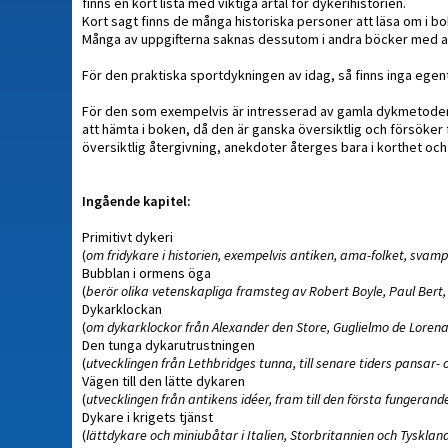
finns en kort lista med viktiga årtal för dykerihistorien.
Kort sagt finns de många historiska personer att läsa om i 
Många av uppgifterna saknas dessutom i andra böcker med av
För den praktiska sportdykningen av idag, så finns inga egentl
För den som exempelvis är intresserad av gamla dykmetoder, d
att hämta i boken, då den är ganska översiktlig och försöker f
översiktlig återgivning, anekdoter återges bara i korthet oc
Ingående kapitel:
Primitivt dykeri
(
om fridykare i historien, exempelvis antiken, ama-folket, svam
Bubblan i ormens öga
(
berör olika vetenskapliga framsteg av Robert Boyle, Paul Bert,
Dykarklockan
(
om dykarklockor från Alexander den Store, Guglielmo de Lorena,
Den tunga dykarutrustningen
(
utvecklingen från Lethbridges tunna, till senare tiders pansar-
Vägen till den lätte dykaren
(
utvecklingen från antikens idéer, fram till den första fungera
Dykare i krigets tjänst
(
lättdykare och miniubåtar i Italien, Storbritannien och Tysklan