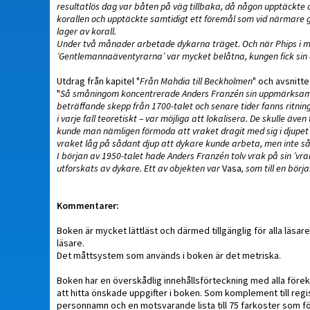
resultatlös dag var båten på väg tillbaka, då någon upptäckte o
korallen och upptäckte samtidigt ett föremål som vid närmare gra
lager av korall.
Under två månader arbetade dykarna träget. Och när Phips i mit
’Gentlemannaäventyrarna’ var mycket belåtna, kungen fick sin an
Utdrag från kapitel "
Från Mahdia till Beckholmen
" och avsnitte
"
Så småningom koncentrerade Anders Franzén sin uppmärksamhet 
beträffande skepp från 1700-talet och senare tider fanns ritnin
i varje fall teoretiskt – var möjliga att lokalisera. De skulle äve
kunde man nämligen förmoda att vraket dragit med sig i djupet a
vraket låg på sådant djup att dykare kunde arbeta, men inte så
I början av 1950-talet hade Anders Franzén tolv vrak på sin ’vrak
utforskats av dykare. Ett av objekten var
Vasa
, som till en börj
Kommentarer:
Boken är mycket lättläst och därmed tillgänglig för alla läsa
läsare.
Det måttsystem som används i boken är det metriska.
Boken har en överskådlig innehållsförteckning med alla för
att hitta önskade uppgifter i boken. Som komplement till regis
personnamn och en motsvarande lista till 75 farkoster som fö