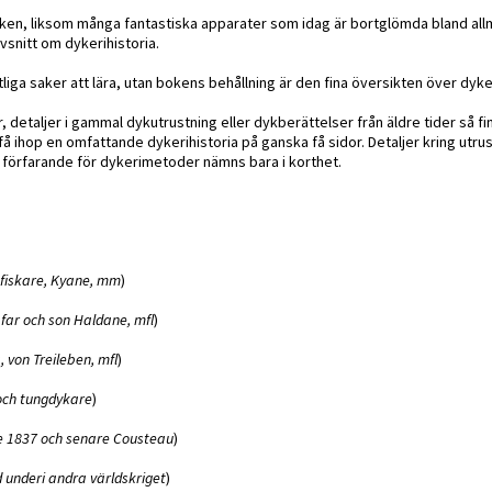
boken, liksom många fantastiska apparater som idag är bortglömda bland al
snitt om dykerihistoria.
iga saker att lära, utan bokens behållning är den fina översikten över dyker
etaljer i gammal dykutrustning eller dykberättelser från äldre tider så fi
å ihop en omfattande dykerihistoria på ganska få sidor. Detaljer kring utrus
h förfarande för dykerimetoder nämns bara i korthet.
pfiskare, Kyane, mm
)
 far och son Haldane, mfl
)
 von Treileben, mfl
)
 och tungdykare
)
nde 1837 och senare Cousteau
)
d underi andra världskriget
)