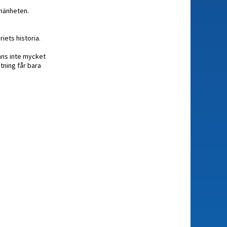
lmänheten.
iets historia.
nns inte mycket
tning får bara