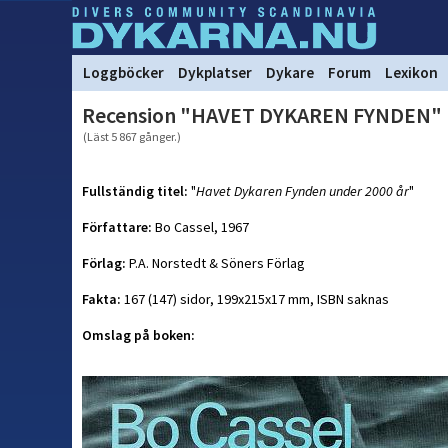
Loggböcker
Dykplatser
Dykare
Forum
Lexikon
Recension "HAVET DYKAREN FYNDEN"
(Läst 5 867 gånger.)
Fullständig titel:
"
Havet Dykaren Fynden under 2000 år
"
Författare:
Bo Cassel, 1967
Förlag:
P.A. Norstedt & Söners Förlag
Fakta:
167 (147) sidor, 199x215x17 mm, ISBN saknas
Omslag på boken: