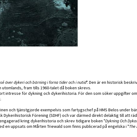
sé över dykeri och bärning i forna tider och i nutid
". Den är en historisk beskri
 utomlands, fram tills 1960-talet då boken skrevs.
ort intresse för dykning och dykerihistoria. För den som söker uppgifter om
.
Marinen och tjänstgjorde exempelvis som fartygschef på HMS Belos under b
ykerihistorisk Förening (SDHF) och var därmed direkt delaktig till att rä
 engagerad kring dykerihistoria och skrev tidigare boken "
Dykning Och Dyka
 med en uppsats om Mårten Triewald som finns publicerad på engelska i "
The 