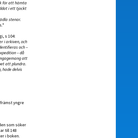
ök för att hämta
dat i ett tjockt
ädla stenar.
s.
"
i, s 104:
 i arkiven, och
entifieras och –
expedition – då
t engagemang att
et att plundra.
, hade delvis
r främst yngre
 den som söker
r till 148
er i boken.