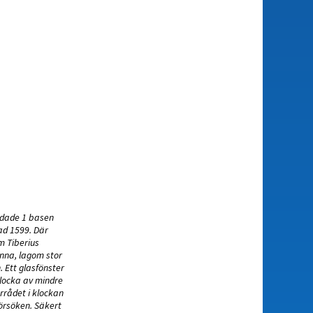
ddade 1 basen
rad 1599. Där
m Tiberius
unna, lagom stor
. Ett glasfönster
klocka av mindre
rrådet i klockan
försöken. Säkert