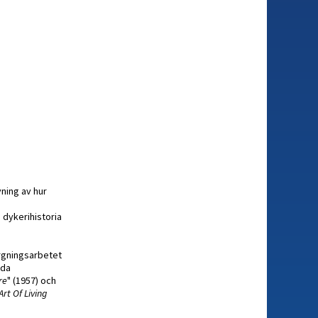
vning av hur
 dykerihistoria
ärgningsarbetet
dda
re
" (1957) och
Art Of Living