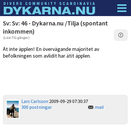
Dyknyheter
Logga in
Sv: Sv: 46 - Dykarna.nu /Tilja (spontant
inkommen)
(Läst 751 gånger.)
Ät inte äpplen! En övervägande majoritet av
befolkningen som avlidit har ätit äpplen.
Lars Carlsson
2009-09-29 07:30:37
300 postningar
mail