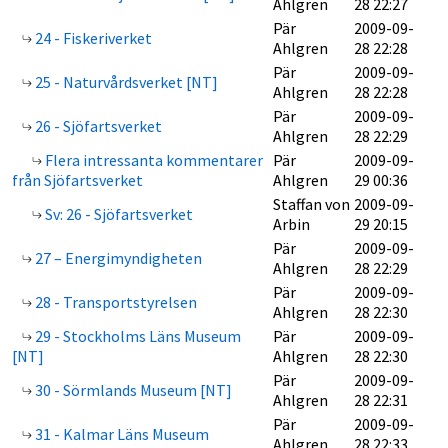
Ahlgren
28 22:27
Pär
2009-09-
24 - Fiskeriverket
Ahlgren
28 22:28
Pär
2009-09-
25 - Naturvårdsverket [NT]
Ahlgren
28 22:28
Pär
2009-09-
26 - Sjöfartsverket
Ahlgren
28 22:29
Flera intressanta kommentarer
Pär
2009-09-
från Sjöfartsverket
Ahlgren
29 00:36
Staffan von
2009-09-
Sv: 26 - Sjöfartsverket
Arbin
29 20:15
Pär
2009-09-
27 – Energimyndigheten
Ahlgren
28 22:29
Pär
2009-09-
28 - Transportstyrelsen
Ahlgren
28 22:30
29 - Stockholms Läns Museum
Pär
2009-09-
[NT]
Ahlgren
28 22:30
Pär
2009-09-
30 - Sörmlands Museum [NT]
Ahlgren
28 22:31
Pär
2009-09-
31 - Kalmar Läns Museum
Ahlgren
28 22:33