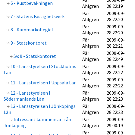
Pär
2009-09-
6 - Kustbevakningen
Ahlgren
28 22:19
Pär
2009-09-
7 - Statens Fastighetsverk
Ahlgren
28 22:20
Pär
2009-09-
8 - Kammarkollegiet
Ahlgren
28 22:20
Pär
2009-09-
9 - Statskontoret
Ahlgren
28 22:21
Pär
2009-09-
Sv: 9 - Statskontoret
Ahlgren
28 22:49
10 - Länsstyrelsen I Stockholms
Pär
2009-09-
Län
Ahlgren
28 22:22
Pär
2009-09-
11 - Länsstyrelsen I Uppsala Län
Ahlgren
28 22:22
12 - Länsstyrelsen I
Pär
2009-09-
Södermanlands Län
Ahlgren
28 22:23
13 - Länsstyrelsen I Jönköpings
Pär
2009-09-
Län
Ahlgren
28 22:23
Intressant kommentar från
Pär
2009-09-
Jönköping
Ahlgren
29 00:19
Pär
2009-09-