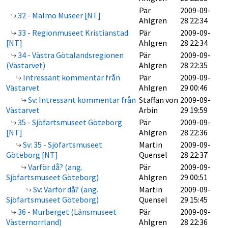
Pär
2009-09-
32 - Malmö Museer [NT]
Ahlgren
28 22:34
33 - Regionmuseet Kristianstad
Pär
2009-09-
[NT]
Ahlgren
28 22:34
34 - Västra Götalandsregionen
Pär
2009-09-
(Västarvet)
Ahlgren
28 22:35
Intressant kommentar från
Pär
2009-09-
Västarvet
Ahlgren
29 00:46
Sv: Intressant kommentar från
Staffan von
2009-09-
Västarvet
Arbin
29 19:59
35 - Sjöfartsmuseet Göteborg
Pär
2009-09-
[NT]
Ahlgren
28 22:36
Sv: 35 - Sjöfartsmuseet
Martin
2009-09-
Göteborg [NT]
Quensel
28 22:37
Varför då? (ang.
Pär
2009-09-
Sjöfartsmuseet Göteborg)
Ahlgren
29 00:51
Sv: Varför då? (ang.
Martin
2009-09-
Sjöfartsmuseet Göteborg)
Quensel
29 15:45
36 - Murberget (Länsmuseet
Pär
2009-09-
Västernorrland)
Ahlgren
28 22:36