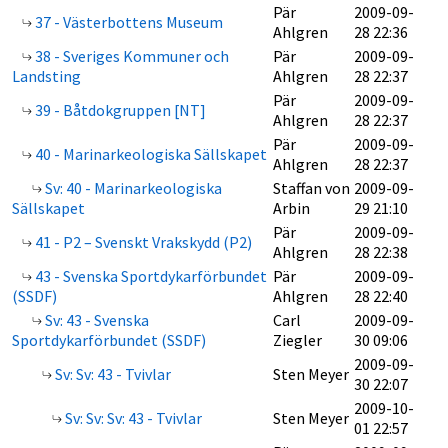
Pär
2009-09-
37 - Västerbottens Museum
Ahlgren
28 22:36
38 - Sveriges Kommuner och
Pär
2009-09-
Landsting
Ahlgren
28 22:37
Pär
2009-09-
39 - Båtdokgruppen [NT]
Ahlgren
28 22:37
Pär
2009-09-
40 - Marinarkeologiska Sällskapet
Ahlgren
28 22:37
Sv: 40 - Marinarkeologiska
Staffan von
2009-09-
Sällskapet
Arbin
29 21:10
Pär
2009-09-
41 - P2 – Svenskt Vrakskydd (P2)
Ahlgren
28 22:38
43 - Svenska Sportdykarförbundet
Pär
2009-09-
(SSDF)
Ahlgren
28 22:40
Sv: 43 - Svenska
Carl
2009-09-
Sportdykarförbundet (SSDF)
Ziegler
30 09:06
2009-09-
Sv: Sv: 43 - Tvivlar
Sten Meyer
30 22:07
2009-10-
Sv: Sv: Sv: 43 - Tvivlar
Sten Meyer
01 22:57