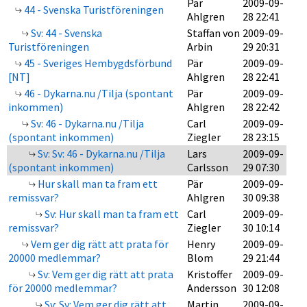
Pär
2009-09-
44 - Svenska Turistföreningen
Ahlgren
28 22:41
Sv: 44 - Svenska
Staffan von
2009-09-
Turistföreningen
Arbin
29 20:31
45 - Sveriges Hembygdsförbund
Pär
2009-09-
[NT]
Ahlgren
28 22:41
46 - Dykarna.nu /Tilja (spontant
Pär
2009-09-
inkommen)
Ahlgren
28 22:42
Sv: 46 - Dykarna.nu /Tilja
Carl
2009-09-
(spontant inkommen)
Ziegler
28 23:15
Sv: Sv: 46 - Dykarna.nu /Tilja
Lars
2009-09-
(spontant inkommen)
Carlsson
29 07:30
Hur skall man ta fram ett
Pär
2009-09-
remissvar?
Ahlgren
30 09:38
Sv: Hur skall man ta fram ett
Carl
2009-09-
remissvar?
Ziegler
30 10:14
Vem ger dig rätt att prata för
Henry
2009-09-
20000 medlemmar?
Blom
29 21:44
Sv: Vem ger dig rätt att prata
Kristoffer
2009-09-
för 20000 medlemmar?
Andersson
30 12:08
Sv: Sv: Vem ger dig rätt att
Martin
2009-09-