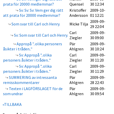
prata för 20000 medlemmar?
Quensel
30 12:34
Sv: Sv: Sv: Vem ger dig rätt
Kristoffer
2009-10-
att prata för 20000 medlemmar?
Andersson
01 12:21
2009-09-
Som svar till Carl och Henry.
Micke Tilja
29 22:04
Carl
2009-09-
Sv: Som svar till Carl och Henry.
Ziegler
30 09:00
Appropå "..olika personers
Pär
2009-09-
åsikter i tråden.."
Ahlgren
30 10:24
Sv: Appropå "..olika
Carl
2009-09-
personers åsikter i tråden.."
Ziegler
30 11:20
Sv: Appropå "..olika
Carl
2009-09-
personers åsikter i tråden.."
Ziegler
30 11:29
SUMMERING av intressanta
Pär
2009-09-
remisskommentarer
Ahlgren
28 22:43
Texten i LAGFÖRSLAGET för de
Pär
2009-09-
som undrar
Ahlgren
30 09:54
«TILLBAKA