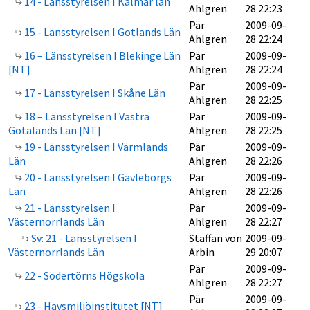
14 - Länsstyrelsen I Kalmar län
Ahlgren
28 22:23
Pär
2009-09-
15 - Länsstyrelsen I Gotlands Län
Ahlgren
28 22:24
16 – Länsstyrelsen I Blekinge Län
Pär
2009-09-
[NT]
Ahlgren
28 22:24
Pär
2009-09-
17 - Länsstyrelsen I Skåne Län
Ahlgren
28 22:25
18 – Länsstyrelsen I Västra
Pär
2009-09-
Götalands Län [NT]
Ahlgren
28 22:25
19 - Länsstyrelsen I Värmlands
Pär
2009-09-
Län
Ahlgren
28 22:26
20 - Länsstyrelsen I Gävleborgs
Pär
2009-09-
Län
Ahlgren
28 22:26
21 - Länsstyrelsen I
Pär
2009-09-
Västernorrlands Län
Ahlgren
28 22:27
Sv: 21 - Länsstyrelsen I
Staffan von
2009-09-
Västernorrlands Län
Arbin
29 20:07
Pär
2009-09-
22 - Södertörns Högskola
Ahlgren
28 22:27
Pär
2009-09-
23 - Havsmiljöinstitutet [NT]