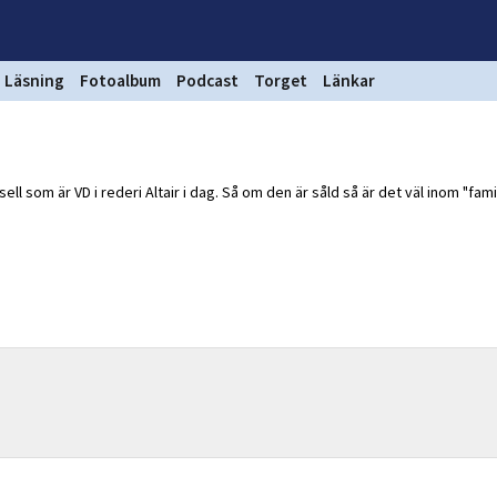
Läsning
Fotoalbum
Podcast
Torget
Länkar
ll som är VD i rederi Altair i dag. Så om den är såld så är det väl inom "fami