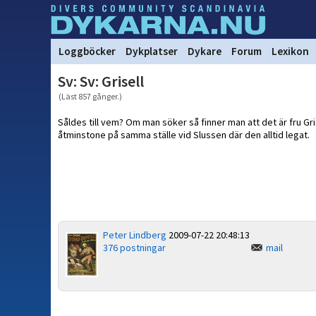
Loggböcker
Dykplatser
Dykare
Forum
Lexikon
Sv: Sv: Grisell
(Läst 857 gånger.)
Såldes till vem? Om man söker så finner man att det är fru Grise
åtminstone på samma ställe vid Slussen där den alltid legat.
Peter Lindberg
2009-07-22 20:48:13
376 postningar
mail