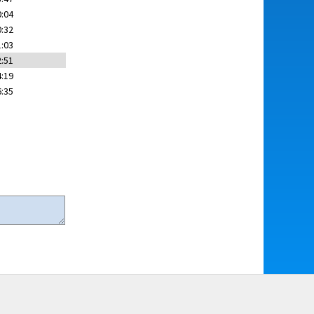
0:04
0:32
1:03
2:51
4:19
6:35