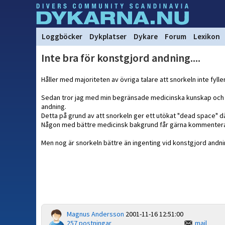
Loggböcker
Dykplatser
Dykare
Forum
Lexikon
Inte bra för konstgjord andning....
Håller med majoriteten av övriga talare att snorkeln inte fyll
Sedan tror jag med min begränsade medicinska kunskap och rä
andning.
Detta på grund av att snorkeln ger ett utökat "dead space" d
Någon med bättre medicinsk bakgrund får gärna kommenter
Men nog är snorkeln bättre än ingenting vid konstgjord andnin
Magnus Andersson
2001-11-16 12:51:00
257 postningar
mail