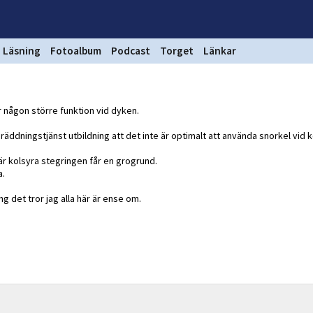
Läsning
Fotoalbum
Podcast
Torget
Länkar
er någon större funktion vid dyken.
ddningstjänst utbildning att det inte är optimalt att använda snorkel vid 
är kolsyra stegringen får en grogrund.
a.
g det tror jag alla här är ense om.