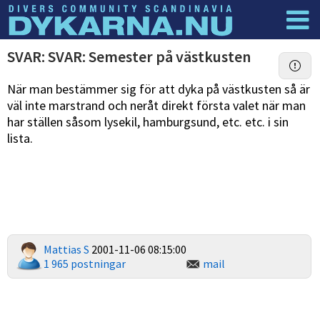
Dyknyheter
Logga in
SVAR: SVAR: Semester på västkusten
När man bestämmer sig för att dyka på västkusten så är
väl inte marstrand och neråt direkt första valet när man
har ställen såsom lysekil, hamburgsund, etc. etc. i sin
lista.
Mattias S
2001-11-06 08:15:00
1 965 postningar
mail