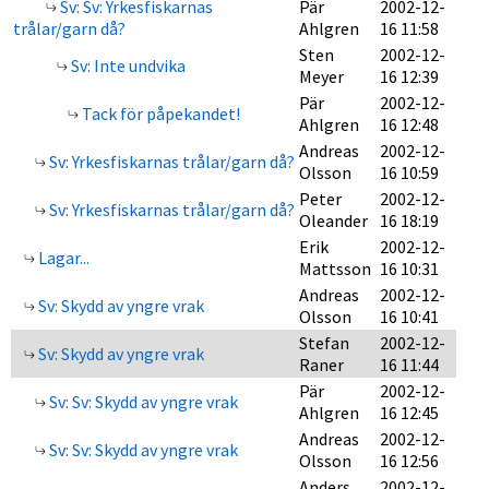
Sv: Sv: Yrkesfiskarnas
Pär
2002-12-
trålar/garn då?
Ahlgren
16 11:58
Sten
2002-12-
Sv: Inte undvika
Meyer
16 12:39
Pär
2002-12-
Tack för påpekandet!
Ahlgren
16 12:48
Andreas
2002-12-
Sv: Yrkesfiskarnas trålar/garn då?
Olsson
16 10:59
Peter
2002-12-
Sv: Yrkesfiskarnas trålar/garn då?
Oleander
16 18:19
Erik
2002-12-
Lagar...
Mattsson
16 10:31
Andreas
2002-12-
Sv: Skydd av yngre vrak
Olsson
16 10:41
Stefan
2002-12-
Sv: Skydd av yngre vrak
Raner
16 11:44
Pär
2002-12-
Sv: Sv: Skydd av yngre vrak
Ahlgren
16 12:45
Andreas
2002-12-
Sv: Sv: Skydd av yngre vrak
Olsson
16 12:56
Anders
2002-12-