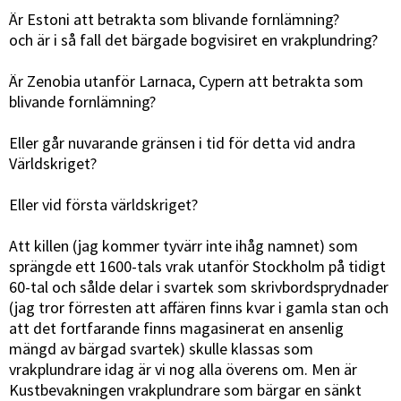
Är Estoni att betrakta som blivande fornlämning?
och är i så fall det bärgade bogvisiret en vrakplundring?
Är Zenobia utanför Larnaca, Cypern att betrakta som
blivande fornlämning?
Eller går nuvarande gränsen i tid för detta vid andra
Världskriget?
Eller vid första världskriget?
Att killen (jag kommer tyvärr inte ihåg namnet) som
sprängde ett 1600-tals vrak utanför Stockholm på tidigt
60-tal och sålde delar i svartek som skrivbordsprydnader
(jag tror förresten att affären finns kvar i gamla stan och
att det fortfarande finns magasinerat en ansenlig
mängd av bärgad svartek) skulle klassas som
vrakplundrare idag är vi nog alla överens om. Men är
Kustbevakningen vrakplundrare som bärgar en sänkt