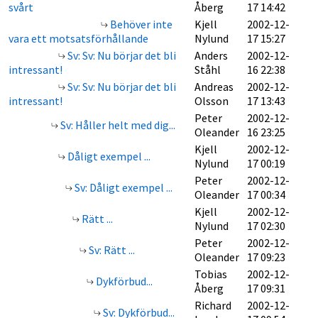
svårt
Åberg
17 14:42
Behöver inte
Kjell
2002-12-
vara ett motsatsförhållande
Nylund
17 15:27
Sv: Sv: Nu börjar det bli
Anders
2002-12-
intressant!
Ståhl
16 22:38
Sv: Sv: Nu börjar det bli
Andreas
2002-12-
intressant!
Olsson
17 13:43
Peter
2002-12-
Sv: Håller helt med dig...
Oleander
16 23:25
Kjell
2002-12-
Dåligt exempel ...
Nylund
17 00:19
Peter
2002-12-
Sv: Dåligt exempel ...
Oleander
17 00:34
Kjell
2002-12-
Rätt ...
Nylund
17 02:30
Peter
2002-12-
Sv: Rätt ...
Oleander
17 09:23
Tobias
2002-12-
Dykförbud...
Åberg
17 09:31
Richard
2002-12-
Sv: Dykförbud...