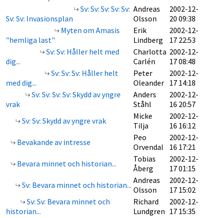
Sv: Sv: Sv: Sv: Sv:
Andreas
2002-12-
Sv: Sv: Invasionsplan
Olsson
20 09:38
Myten om Amasis
Erik
2002-12-
"hemliga last"
Lindberg
17 22:53
Sv: Sv: Håller helt med
Charlotta
2002-12-
dig...
Carlén
17 08:48
Sv: Sv: Sv: Håller helt
Peter
2002-12-
med dig...
Oleander
17 14:18
Sv: Sv: Sv: Sv: Skydd av yngre
Anders
2002-12-
vrak
Ståhl
16 20:57
Micke
2002-12-
Sv: Sv: Skydd av yngre vrak
Tilja
16 16:12
Peo
2002-12-
Bevakande av intresse
Orvendal
16 17:21
Tobias
2002-12-
Bevara minnet och historian...
Åberg
17 01:15
Andreas
2002-12-
Sv: Bevara minnet och historian...
Olsson
17 15:02
Sv: Sv: Bevara minnet och
Richard
2002-12-
historian...
Lundgren
17 15:35