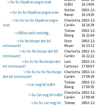
Sv: Sv: Skydd av yngre vrak
Ståhl
16 14:05
Stefan
2002-12-
Sv: Sv: Sv: Skydd av yngre vrak
Raner
16 14:25
Sv: Sv: Sv: Sv: Skydd av yngre
Charlotta
2002-12-
vrak
Carlén
16 16:39
Tobias
2002-12-
Håller helt med dig...
Åberg
16 21:04
Sv: Nu börjar det bli
Sten
2002-12-
intressant!
Meyer
16 22:12
Sv: Sv: Nu börjar det bli
Charlotta
2002-12-
intressant!
Carlén
16 22:22
Sv: Sv: Sv: Nu börjar det
Lars
2002-12-
bli intressant!
Carlsson
17 09:07
Sv: Sv: Sv: Sv: Nu börjar
Charlotta
2002-12-
det bli intressant!
Carlén
17 09:29
Tobias
2002-12-
Lär nog bli svårt
Åberg
17 09:35
Charlotta
2002-12-
Sv: Lär nog bli svårt
Carlén
17 09:44
Sv: Sv: Lär nog bli
Tobias
2002-12-