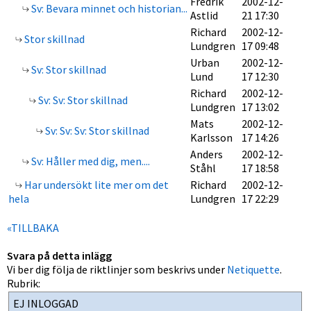
Fredrik
2002-12-
Sv: Bevara minnet och historian...
Astlid
21 17:30
Richard
2002-12-
Stor skillnad
Lundgren
17 09:48
Urban
2002-12-
Sv: Stor skillnad
Lund
17 12:30
Richard
2002-12-
Sv: Sv: Stor skillnad
Lundgren
17 13:02
Mats
2002-12-
Sv: Sv: Sv: Stor skillnad
Karlsson
17 14:26
Anders
2002-12-
Sv: Håller med dig, men....
Ståhl
17 18:58
Har undersökt lite mer om det
Richard
2002-12-
hela
Lundgren
17 22:29
«TILLBAKA
Svara på detta inlägg
Vi ber dig följa de riktlinjer som beskrivs under
Netiquette
.
Rubrik: