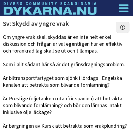
Dyknyheter
Logga in
Sv: Skydd av yngre vrak
Om yngre vrak skall skyddas är en inte helt enkel
diskussion och frågan är väl egentligen hur en effektiv
och förankrad lag skall se ut och tillämpas.
Som i allt sådant här så är det gränsdragningsproblem.
Är biltransportfartyget som sjönk i lördags i Engelska
kanalen att betrakta som blivande fornlämning?
Är Prestige (oljetankern utanför spanien) att betrakta
som blivande fornlämning? och bör den lämnas intakt
inklusive olje läckage?
Är bärgningen av Kursk att betrakta som vrakplundring?