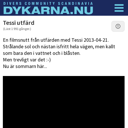
Dyknyheter
Logga in
Tessi utfärd
(Läst 1 991 gånger.)
En filmsnutt från utfärden med Tessi 2013-04-21.
Strålande sol och nästan isfritt hela vägen, men kallt
som bara den i vattnet och i blåsten.
Men trevligt var det :-)
Nu är sommarn här...