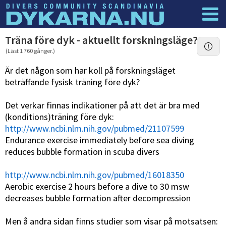
Dyknyheter
Logga in
Träna före dyk - aktuellt forskningsläge?
(Läst 1 760 gånger.)
Är det någon som har koll på forskningsläget
beträffande fysisk träning före dyk?
Det verkar finnas indikationer på att det är bra med
(konditions)träning före dyk:
http://www.ncbi.nlm.nih.gov/pubmed/21107599
Endurance exercise immediately before sea diving
reduces bubble formation in scuba divers
http://www.ncbi.nlm.nih.gov/pubmed/16018350
Aerobic exercise 2 hours before a dive to 30 msw
decreases bubble formation after decompression
Men å andra sidan finns studier som visar på motsatsen: