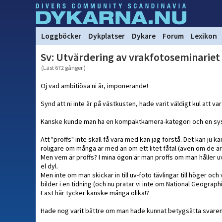
Loggböcker
Dykplatser
Dykare
Forum
Lexikon
Sv: Utvärdering av vrakfotoseminariet
(Läst 672 gånger.)
Oj vad ambitiösa ni är, imponerande!
Synd att ni inte är på västkusten, hade varit väldigt kul att va
Kanske kunde man ha en kompaktkamera-kategori och en s
Att "proffs" inte skall få vara med kan jag förstå. Det kan ju k
roligare om många är med än om ett litet fåtal (även om de är 
Men vem är proffs? I mina ögon är man proffs om man håller u
el dyl.
Men inte om man skickar in till uv-foto tävlingar till höger oc
bilder i en tidning (och nu pratar vi inte om National Geographi
Fast här tycker kanske många olika!?
Hade nog varit bättre om man hade kunnat betygsätta svaren i e