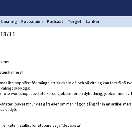
Läsning
Fotoalbum
Podcast
Torget
Länkar
 13/11
ra med.
ystemkamera?
ännas lite hopplöst för många att skicka in då och så vitt jag kan förstå så tyc
väldigt dukktiga).
v-foto workshops, uv-foto kurser, jobbar för en dyktidning, jobbar med uv-
h vänster (oavsett hur det går) eller om man någon gång får in en artikel med
cs el dyl).
nkäten istället för att bara välja "det bästa".