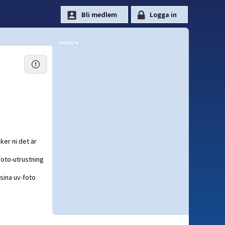
ker ni det är
foto-utrustning
 sina uv-foto