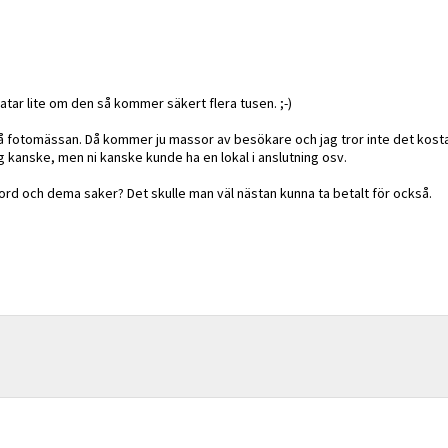
ratar lite om den så kommer säkert flera tusen. ;-)
n på fotomässan. Då kommer ju massor av besökare och jag tror inte det kost
g kanske, men ni kanske kunde ha en lokal i anslutning osv.
 bord och dema saker? Det skulle man väl nästan kunna ta betalt för också.