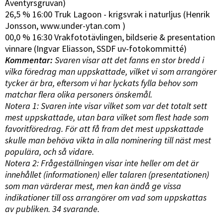
Äventyrsgruvan)
26,5 % 16:00 Truk Lagoon - krigsvrak i naturljus (Henrik
Jonsson, www.under-ytan.com )
00,0 % 16:30 Vrakfototävlingen, bildserie & presentation
vinnare (Ingvar Eliasson, SSDF uv-fotokommitté)
Kommentar:
Svaren visar att det fanns en stor bredd i
vilka föredrag man uppskattade, vilket vi som arrangörer
tycker är bra, eftersom vi har lyckats fylla behov som
matchar flera olika personers önskemål.
Notera 1: Svaren inte visar vilket som var det totalt sett
mest uppskattade, utan bara vilket som flest hade som
favoritföredrag. För att få fram det mest uppskattade
skulle man behöva vikta in alla nominering till näst mest
populära, och så vidare.
Notera 2: Frågeställningen visar inte heller om det är
innehållet (informationen) eller talaren (presentationen)
som man värderar mest, men kan ändå ge vissa
indikationer till oss arrangörer om vad som uppskattas
av publiken. 34 svarande.