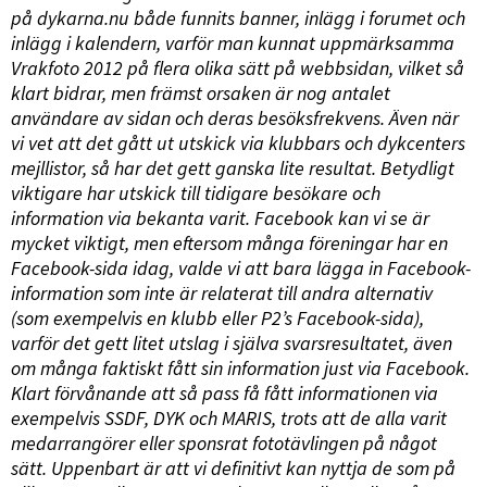
på dykarna.nu både funnits banner, inlägg i forumet och
inlägg i kalendern, varför man kunnat uppmärksamma
Vrakfoto 2012 på flera olika sätt på webbsidan, vilket så
klart bidrar, men främst orsaken är nog antalet
användare av sidan och deras besöksfrekvens. Även när
vi vet att det gått ut utskick via klubbars och dykcenters
mejllistor, så har det gett ganska lite resultat. Betydligt
viktigare har utskick till tidigare besökare och
information via bekanta varit. Facebook kan vi se är
mycket viktigt, men eftersom många föreningar har en
Facebook-sida idag, valde vi att bara lägga in Facebook-
information som inte är relaterat till andra alternativ
(som exempelvis en klubb eller P2’s Facebook-sida),
varför det gett litet utslag i själva svarsresultatet, även
om många faktiskt fått sin information just via Facebook.
Klart förvånande att så pass få fått informationen via
exempelvis SSDF, DYK och MARIS, trots att de alla varit
medarrangörer eller sponsrat fototävlingen på något
sätt. Uppenbart är att vi definitivt kan nyttja de som på