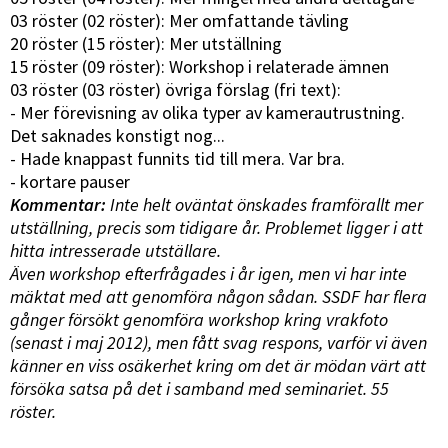
03 röster (02 röster): Mer omfattande tävling
20 röster (15 röster): Mer utställning
15 röster (09 röster): Workshop i relaterade ämnen
03 röster (03 röster) övriga förslag (fri text):
- Mer förevisning av olika typer av kamerautrustning.
Det saknades konstigt nog...
- Hade knappast funnits tid till mera. Var bra.
- kortare pauser
Kommentar:
Inte helt oväntat önskades framförallt mer
utställning, precis som tidigare år. Problemet ligger i att
hitta intresserade utställare.
Även workshop efterfrågades i år igen, men vi har inte
mäktat med att genomföra någon sådan. SSDF har flera
gånger försökt genomföra workshop kring vrakfoto
(senast i maj 2012), men fått svag respons, varför vi även
känner en viss osäkerhet kring om det är mödan värt att
försöka satsa på det i samband med seminariet. 55
röster.