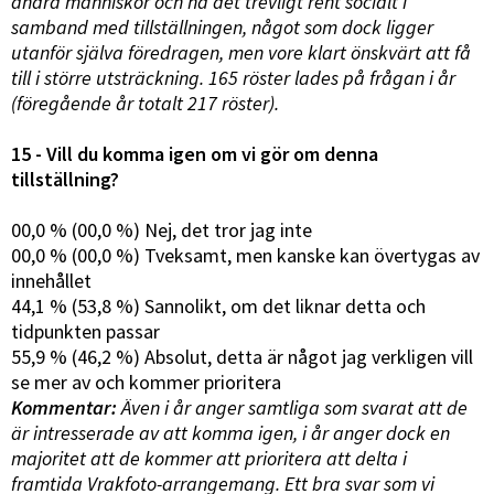
andra människor och ha det trevligt rent socialt i
samband med tillställningen, något som dock ligger
utanför själva föredragen, men vore klart önskvärt att få
till i större utsträckning. 165 röster lades på frågan i år
(föregående år totalt 217 röster).
15 - Vill du komma igen om vi gör om denna
tillställning?
00,0 % (00,0 %) Nej, det tror jag inte
00,0 % (00,0 %) Tveksamt, men kanske kan övertygas av
innehållet
44,1 % (53,8 %) Sannolikt, om det liknar detta och
tidpunkten passar
55,9 % (46,2 %) Absolut, detta är något jag verkligen vill
se mer av och kommer prioritera
Kommentar:
Även i år anger samtliga som svarat att de
är intresserade av att komma igen, i år anger dock en
majoritet att de kommer att prioritera att delta i
framtida Vrakfoto-arrangemang. Ett bra svar som vi