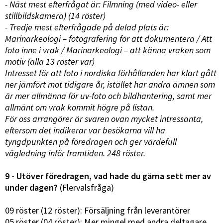
- Näst mest efterfrågat är: Filmning (med video- eller
stillbildskamera) (14 röster)
- Tredje mest efterfrågade på delad plats är:
Marinarkeologi – fotografering för att dokumentera / Att
foto inne i vrak / Marinarkeologi – att känna vraken som
motiv (alla 13 röster var)
Intresset för att foto i nordiska förhållanden har klart gått
ner jämfört mot tidigare år, istället har andra ämnen som
är mer allmänna för uv-foto och bildhantering, samt mer
allmänt om vrak kommit högre på listan.
För oss arrangörer är svaren ovan mycket intressanta,
eftersom det indikerar var besökarna vill ha
tyngdpunkten på föredragen och ger värdefull
vägledning inför framtiden. 248 röster.
9 - Utöver föredragen, vad hade du gärna sett mer av
under dagen?
(Flervalsfråga)
09 röster (12 röster): Försäljning från leverantörer
05 röster (04 röster): Mer mingel med andra deltagare