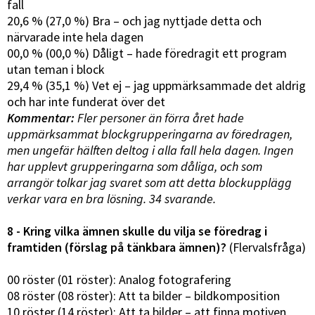
fall
20,6 % (27,0 %) Bra – och jag nyttjade detta och
närvarade inte hela dagen
00,0 % (00,0 %) Dåligt – hade föredragit ett program
utan teman i block
29,4 % (35,1 %) Vet ej – jag uppmärksammade det aldrig
och har inte funderat över det
Kommentar:
Fler personer än förra året hade
uppmärksammat blockgrupperingarna av föredragen,
men ungefär hälften deltog i alla fall hela dagen. Ingen
har upplevt grupperingarna som dåliga, och som
arrangör tolkar jag svaret som att detta blockupplägg
verkar vara en bra lösning. 34 svarande.
8 - Kring vilka ämnen skulle du vilja se föredrag i
framtiden (förslag på tänkbara ämnen)?
(Flervalsfråga)
00 röster (01 röster): Analog fotografering
08 röster (08 röster): Att ta bilder – bildkomposition
10 röster (14 röster): Att ta bilder – att finna motiven