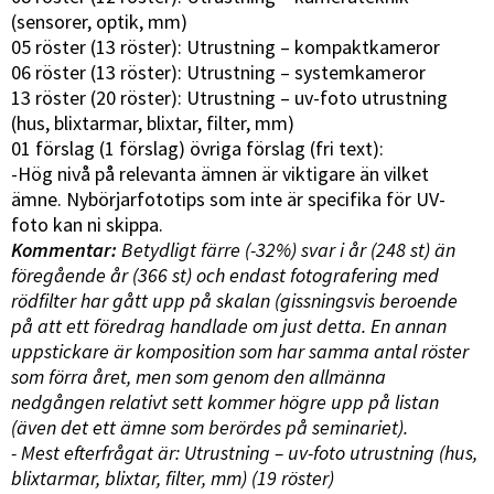
(sensorer, optik, mm)
05 röster (13 röster): Utrustning – kompaktkameror
06 röster (13 röster): Utrustning – systemkameror
13 röster (20 röster): Utrustning – uv-foto utrustning
(hus, blixtarmar, blixtar, filter, mm)
01 förslag (1 förslag) övriga förslag (fri text):
-Hög nivå på relevanta ämnen är viktigare än vilket
ämne. Nybörjarfototips som inte är specifika för UV-
foto kan ni skippa.
Kommentar:
Betydligt färre (-32%) svar i år (248 st) än
föregående år (366 st) och endast fotografering med
rödfilter har gått upp på skalan (gissningsvis beroende
på att ett föredrag handlade om just detta. En annan
uppstickare är komposition som har samma antal röster
som förra året, men som genom den allmänna
nedgången relativt sett kommer högre upp på listan
(även det ett ämne som berördes på seminariet).
- Mest efterfrågat är: Utrustning – uv-foto utrustning (hus,
blixtarmar, blixtar, filter, mm) (19 röster)