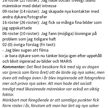
16 röster (21 röster): Jag hade socialt trevligt bland
människor med delat intresse
09 röster (14 röster): Jag skapade nya kontakter med
andra dykare/fotografer
16 röster (26 röster): Jag fick se många fina bilder som
jag uppskattade
06 röster (10 röster): Jag fann (möjliga) lösningar på
problem som jag tidigare haft
02 (0) övriga förslag (fri text):
- Jag blev sugen att filma
- är bara dykare som nu tänker börja igen efter uppehåll
och blivit inpirerad av bilder och MARIS
Kommentar:
Det flest besökare fick med sig av dagen
var (precis som förra året) att de lärde sig nya saker, men
även att många även i år blev inspirerade att fotografera
mer och pröva nya saker. Att man hade det socialt
trevligt med likasinnade människor var också en viktig
faktor.
Märkbart mot föregående är att samtliga punkter fick
färre röster i år, förutom att man har lärt sig nya saker