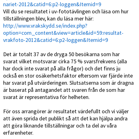
nariet-2012&catid=6:p2-loggen&Itemid=9
Vill du se resultatet i uv-fototävlingen och läsa om hur
tillställningen blev, kan du läsa mer här:
http://www.vrakskydd.se/index.php?
option=com_content&view=article&id=59:resultat-
vrakfoto-2012&catid=6:p2-loggen&Itemid=9
Det är totalt 37 av de dryga 50 besökarna som har
svarat vilket motsvarar cirka 75 % svarsfrekvens (alla
har dock inte svarat på alla frågor) och det finns ju
också en stor osäkerhetsfaktor eftersom var fjärde inte
har svarat på utvärderingen. Slutsatserna som är dragna
är baserat på antagandet att svaren från de som har
svarat är representativa för helheten.
För oss arrangörer är resultatet värdefullt och vi väljer
att även sprida det publikt så att det kan hjälpa andra
att göra liknande tillställningar och ta del av våra
erfarenheter.