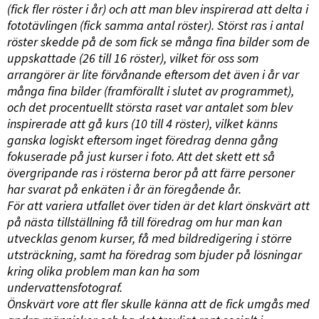
(fick fler röster i år) och att man blev inspirerad att delta i
fototävlingen (fick samma antal röster). Störst ras i antal
röster skedde på de som fick se många fina bilder som de
uppskattade (26 till 16 röster), vilket för oss som
arrangörer är lite förvånande eftersom det även i år var
många fina bilder (framförallt i slutet av programmet),
och det procentuellt största raset var antalet som blev
inspirerade att gå kurs (10 till 4 röster), vilket känns
ganska logiskt eftersom inget föredrag denna gång
fokuserade på just kurser i foto. Att det skett ett så
övergripande ras i rösterna beror på att färre personer
har svarat på enkäten i år än föregående år.
För att variera utfallet över tiden är det klart önskvärt att
på nästa tillställning få till föredrag om hur man kan
utvecklas genom kurser, få med bildredigering i större
utsträckning, samt ha föredrag som bjuder på lösningar
kring olika problem man kan ha som
undervattensfotograf.
Önskvärt vore att fler skulle känna att de fick umgås med