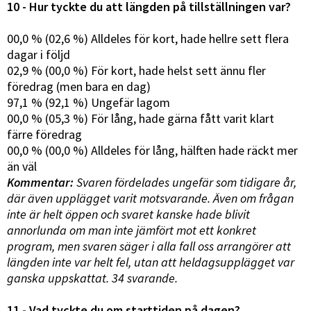
10 - Hur tyckte du att längden på tillställningen var?
00,0 % (02,6 %) Alldeles för kort, hade hellre sett flera
dagar i följd
02,9 % (00,0 %) För kort, hade helst sett ännu fler
föredrag (men bara en dag)
97,1 % (92,1 %) Ungefär lagom
00,0 % (05,3 %) För lång, hade gärna fått varit klart
färre föredrag
00,0 % (00,0 %) Alldeles för lång, hälften hade räckt mer
än väl
Kommentar:
Svaren fördelades ungefär som tidigare år,
där även upplägget varit motsvarande. Även om frågan
inte är helt öppen och svaret kanske hade blivit
annorlunda om man inte jämfört mot ett konkret
program, men svaren säger i alla fall oss arrangörer att
längden inte var helt fel, utan att heldagsupplägget var
ganska uppskattat. 34 svarande.
11 - Vad tyckte du om starttiden på dagen?