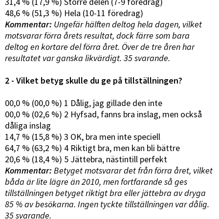
31,4 % (17,9 %) Större delen (7-9 föredrag)
48,6 % (51,3 %) Hela (10-11 föredrag)
Kommentar:
Ungefär hälften deltog hela dagen, vilket
motsvarar förra årets resultat, dock färre som bara
deltog en kortare del förra året. Över de tre åren har
resultatet var ganska likvärdigt. 35 svarande.
2 - Vilket betyg skulle du ge på tillställningen?
00,0 % (00,0 %) 1 Dålig, jag gillade den inte
00,0 % (02,6 %) 2 Hyfsad, fanns bra inslag, men också
dåliga inslag
14,7 % (15,8 %) 3 OK, bra men inte speciell
64,7 % (63,2 %) 4 Riktigt bra, men kan bli bättre
20,6 % (18,4 %) 5 Jättebra, nästintill perfekt
Kommentar:
Betyget motsvarar det från förra året, vilket
båda är lite lägre än 2010, men fortfarande så ges
tillställningen betyget riktigt bra eller jättebra av dryga
85 % av besökarna. Ingen tyckte tillställningen var dålig.
35 svarande.