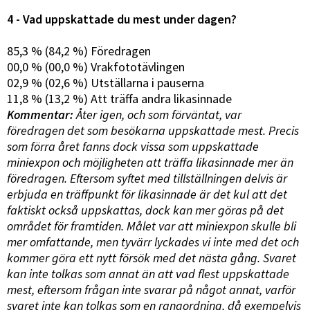
4 - Vad uppskattade du mest under dagen?
85,3 % (84,2 %) Föredragen
00,0 % (00,0 %) Vrakfototävlingen
02,9 % (02,6 %) Utställarna i pauserna
11,8 % (13,2 %) Att träffa andra likasinnade
Kommentar:
Åter igen, och som förväntat, var
föredragen det som besökarna uppskattade mest. Precis
som förra året fanns dock vissa som uppskattade
miniexpon och möjligheten att träffa likasinnade mer än
föredragen. Eftersom syftet med tillställningen delvis är
erbjuda en träffpunkt för likasinnade är det kul att det
faktiskt också uppskattas, dock kan mer göras på det
området för framtiden. Målet var att miniexpon skulle bli
mer omfattande, men tyvärr lyckades vi inte med det och
kommer göra ett nytt försök med det nästa gång. Svaret
kan inte tolkas som annat än att vad flest uppskattade
mest, eftersom frågan inte svarar på något annat, varför
svaret inte kan tolkas som en rangordning, då exempelvis