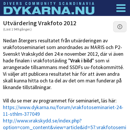
Dyknyheter
Logga in
Utvärdering Vrakfoto 2012
(Läst 1 949 gånger.)
Nedan återgers resultatet från utvärderingen av
vrakfotoseminariet som anordnades av MARIS och P2-
Svenskt Vrakskydd den 24:e november 2012, där vi även
hade finalen i vrakfototävling "
Vrak i bild
" som vi
arrangerade tillsammans med SSDFs uv-fotokommitté.
Vi väljer att publicera resultatet här för att även andra
skall kunna hitta och ta del av det om man funderar på
liknande tillställningar.
Vill du se mer av programmet för seminariet, läs här:
https://www.dykarna.nu/forum/vrakfotoseminariet-24-
11-sthlm-377049
http://www.vrakskydd.se/index.php?
option=com_content&view=article&id=57:vrakfotosemi