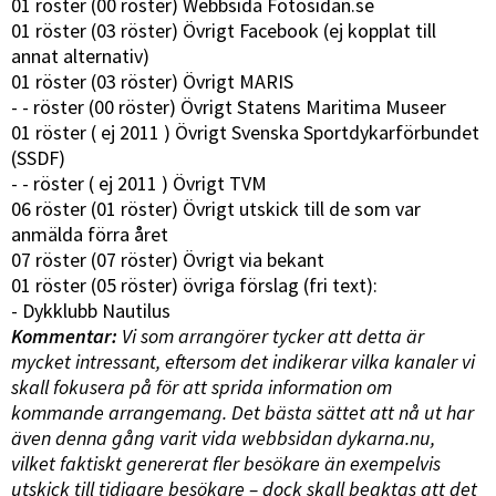
01 röster (00 röster) Webbsida Fotosidan.se
01 röster (03 röster) Övrigt Facebook (ej kopplat till
annat alternativ)
01 röster (03 röster) Övrigt MARIS
- - röster (00 röster) Övrigt Statens Maritima Museer
01 röster ( ej 2011 ) Övrigt Svenska Sportdykarförbundet
(SSDF)
- - röster ( ej 2011 ) Övrigt TVM
06 röster (01 röster) Övrigt utskick till de som var
anmälda förra året
07 röster (07 röster) Övrigt via bekant
01 röster (05 röster) övriga förslag (fri text):
- Dykklubb Nautilus
Kommentar:
Vi som arrangörer tycker att detta är
mycket intressant, eftersom det indikerar vilka kanaler vi
skall fokusera på för att sprida information om
kommande arrangemang. Det bästa sättet att nå ut har
även denna gång varit vida webbsidan dykarna.nu,
vilket faktiskt genererat fler besökare än exempelvis
utskick till tidigare besökare – dock skall beaktas att det