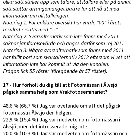
olika sätt ställer upp som talare, utställare eller på annat
sätt stöttar arrangemanget bättre för att nå ut med
information om tillställningen.
Notering 1: För enklare översikt har värde "00" i årets
resultat ersatts med "- -".
Notering 2: Svarsalternativ som inte fanns med 2011
saknar jämförelsevärde och anges därför som "ej 2011"
Notering 3: Några svarsalternativ som fanns med 2011
har fallit bort som svarsalternativ 2012 eftersom vi vet att
information inte har kommit ut via den kanalen.
Frågan fick 55 röster (föregående år 57 röster).
17 - Hur förhöll du dig till att Fotomässan i Älvsjö
pågick samma helg som Vrakfotoseminariet?
48,6 % (66,7 %) Jag var ovetande om att det pågick
fotomässa i Älvsjö den helgen.
22,9 % (15,4 %) Jag var medveten om fotomässan i
Älvsjö, men det intresserade mig inte.
20,0 % (10,3 %) Jag var medveten om fotomässan och