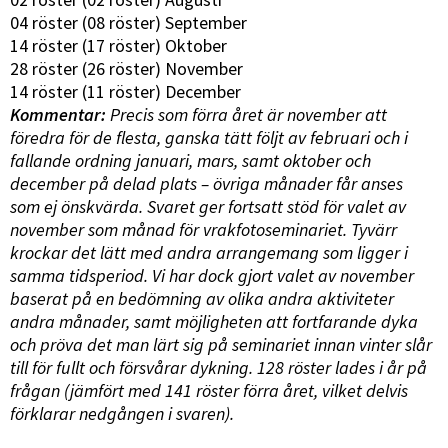
04 röster (08 röster) September
14 röster (17 röster) Oktober
28 röster (26 röster) November
14 röster (11 röster) December
Kommentar:
Precis som förra året är november att
föredra för de flesta, ganska tätt följt av februari och i
fallande ordning januari, mars, samt oktober och
december på delad plats – övriga månader får anses
som ej önskvärda. Svaret ger fortsatt stöd för valet av
november som månad för vrakfotoseminariet. Tyvärr
krockar det lätt med andra arrangemang som ligger i
samma tidsperiod. Vi har dock gjort valet av november
baserat på en bedömning av olika andra aktiviteter
andra månader, samt möjligheten att fortfarande dyka
och pröva det man lärt sig på seminariet innan vinter slår
till för fullt och försvårar dykning. 128 röster lades i år på
frågan (jämfört med 141 röster förra året, vilket delvis
förklarar nedgången i svaren).