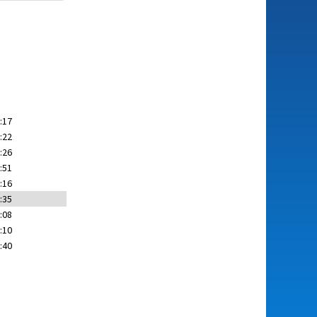
:17
:22
:26
:51
:16
:35
:08
:10
:40