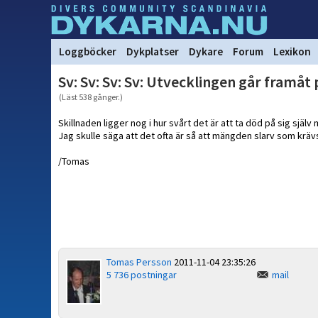
Loggböcker
Dykplatser
Dykare
Forum
Lexikon
Sv: Sv: Sv: Sv: Utvecklingen går framåt
(Läst 538 gånger.)
Skillnaden ligger nog i hur svårt det är att ta död på sig själv
Jag skulle säga att det ofta är så att mängden slarv som krävs 
/Tomas
Tomas Persson
2011-11-04 23:35:26
5 736 postningar
mail