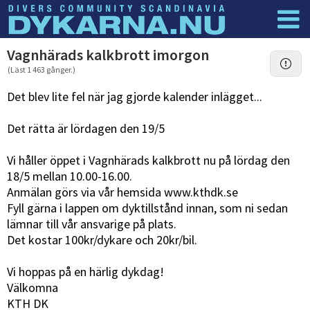
Dyknyheter
Logga in
Vagnhärads kalkbrott imorgon
(Läst 1 463 gånger.)
Det blev lite fel när jag gjorde kalender inlägget...
Det rätta är lördagen den 19/5
Vi håller öppet i Vagnhärads kalkbrott nu på lördag den
18/5 mellan 10.00-16.00.
Anmälan görs via vår hemsida www.kthdk.se
Fyll gärna i lappen om dyktillstånd innan, som ni sedan
lämnar till vår ansvarige på plats.
Det kostar 100kr/dykare och 20kr/bil.
Vi hoppas på en härlig dykdag!
Välkomna
KTH DK