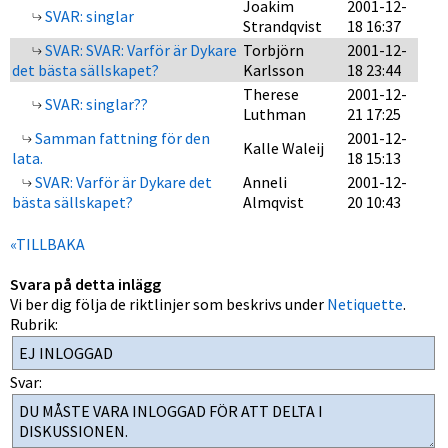
Joakim
2001-12-
SVAR: singlar
Strandqvist
18 16:37
SVAR: SVAR: Varför är Dykare
Torbjörn
2001-12-
det bästa sällskapet?
Karlsson
18 23:44
Therese
2001-12-
SVAR: singlar??
Luthman
21 17:25
Samman fattning för den
2001-12-
Kalle Waleij
lata.
18 15:13
SVAR: Varför är Dykare det
Anneli
2001-12-
bästa sällskapet?
Almqvist
20 10:43
«TILLBAKA
Svara på detta inlägg
Vi ber dig följa de riktlinjer som beskrivs under
Netiquette
.
Rubrik:
Svar: