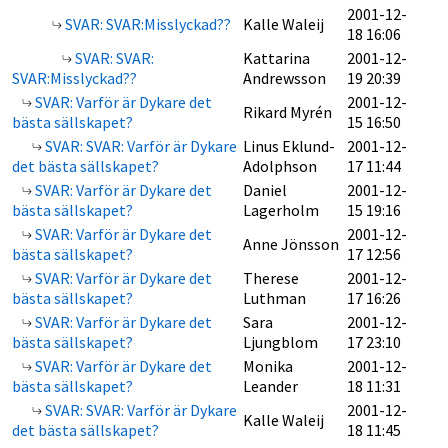
2001-12-
SVAR: SVAR:Misslyckad??
Kalle Waleij
18 16:06
SVAR: SVAR:
Kattarina
2001-12-
SVAR:Misslyckad??
Andrewsson
19 20:39
SVAR: Varför är Dykare det
2001-12-
Rikard Myrén
bästa sällskapet?
15 16:50
SVAR: SVAR: Varför är Dykare
Linus Eklund-
2001-12-
det bästa sällskapet?
Adolphson
17 11:44
SVAR: Varför är Dykare det
Daniel
2001-12-
bästa sällskapet?
Lagerholm
15 19:16
SVAR: Varför är Dykare det
2001-12-
Anne Jönsson
bästa sällskapet?
17 12:56
SVAR: Varför är Dykare det
Therese
2001-12-
bästa sällskapet?
Luthman
17 16:26
SVAR: Varför är Dykare det
Sara
2001-12-
bästa sällskapet?
Ljungblom
17 23:10
SVAR: Varför är Dykare det
Monika
2001-12-
bästa sällskapet?
Leander
18 11:31
SVAR: SVAR: Varför är Dykare
2001-12-
Kalle Waleij
det bästa sällskapet?
18 11:45