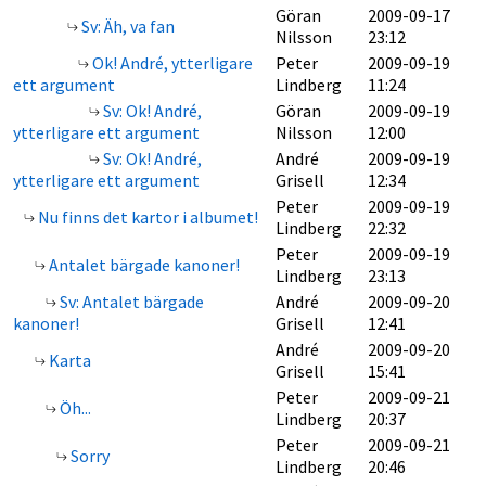
Göran
2009-09-17
Sv: Äh, va fan
Nilsson
23:12
Ok! André, ytterligare
Peter
2009-09-19
ett argument
Lindberg
11:24
Sv: Ok! André,
Göran
2009-09-19
ytterligare ett argument
Nilsson
12:00
Sv: Ok! André,
André
2009-09-19
ytterligare ett argument
Grisell
12:34
Peter
2009-09-19
Nu finns det kartor i albumet!
Lindberg
22:32
Peter
2009-09-19
Antalet bärgade kanoner!
Lindberg
23:13
Sv: Antalet bärgade
André
2009-09-20
kanoner!
Grisell
12:41
André
2009-09-20
Karta
Grisell
15:41
Peter
2009-09-21
Öh...
Lindberg
20:37
Peter
2009-09-21
Sorry
Lindberg
20:46