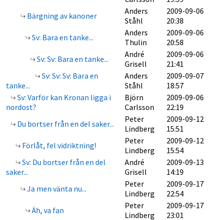
Anders
2009-09-06
Bärgning av kanoner
Ståhl
20:38
Anders
2009-09-06
Sv: Bara en tanke...
Thulin
20:58
André
2009-09-06
Sv: Sv: Bara en tanke...
Grisell
21:41
Sv: Sv: Sv: Bara en
Anders
2009-09-07
tanke...
Ståhl
18:57
Sv: Varför kan Kronan ligga i
Björn
2009-09-06
nordost?
Carlsson
22:19
Peter
2009-09-12
Du bortser från en del saker...
Lindberg
15:51
Peter
2009-09-12
Förlåt, fel vidriktning!
Lindberg
15:54
Sv: Du bortser från en del
André
2009-09-13
saker...
Grisell
14:19
Peter
2009-09-17
Ja men vänta nu...
Lindberg
22:54
Peter
2009-09-17
Äh, va fan
Lindberg
23:01