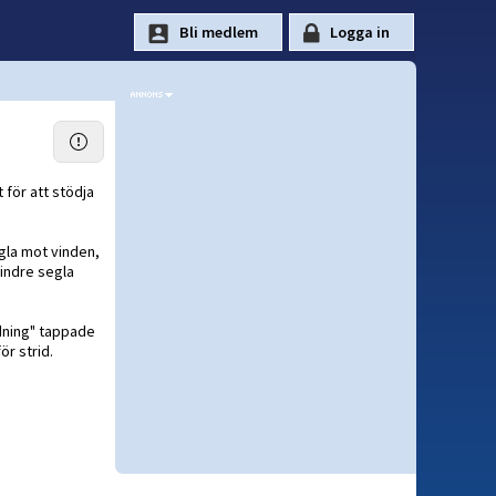
 för att stödja
gla mot vinden,
mindre segla
ndning" tappade
ör strid.