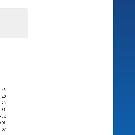
2:43
3:20
5:23
5:31
6:32
9:01
3:07