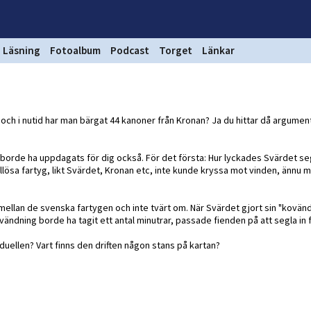
Läsning
Fotoalbum
Podcast
Torget
Länkar
ch i nutid har man bärgat 44 kanoner från Kronan? Ja du hittar då argument
 borde ha uppdagats för dig också. För det första: Hur lyckades Svärdet se
lösa fartyg, likt Svärdet, Kronan etc, inte kunde kryssa mot vinden, ännu 
mellan de svenska fartygen och inte tvärt om. När Svärdet gjort sin "kovä
 vändning borde ha tagit ett antal minutrar, passade fienden på att segla in f
duellen? Vart finns den driften någon stans på kartan?