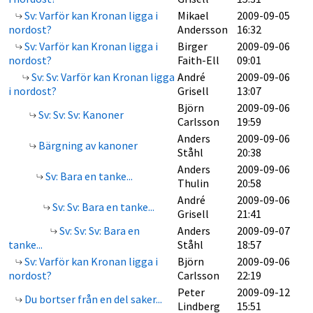
Sv: Varför kan Kronan ligga i
Mikael
2009-09-05
nordost?
Andersson
16:32
Sv: Varför kan Kronan ligga i
Birger
2009-09-06
nordost?
Faith-Ell
09:01
Sv: Sv: Varför kan Kronan ligga
André
2009-09-06
i nordost?
Grisell
13:07
Björn
2009-09-06
Sv: Sv: Sv: Kanoner
Carlsson
19:59
Anders
2009-09-06
Bärgning av kanoner
Ståhl
20:38
Anders
2009-09-06
Sv: Bara en tanke...
Thulin
20:58
André
2009-09-06
Sv: Sv: Bara en tanke...
Grisell
21:41
Sv: Sv: Sv: Bara en
Anders
2009-09-07
tanke...
Ståhl
18:57
Sv: Varför kan Kronan ligga i
Björn
2009-09-06
nordost?
Carlsson
22:19
Peter
2009-09-12
Du bortser från en del saker...
Lindberg
15:51