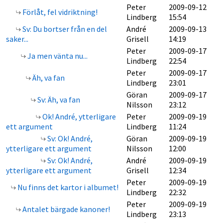
Peter
2009-09-12
Förlåt, fel vidriktning!
Lindberg
15:54
Sv: Du bortser från en del
André
2009-09-13
saker...
Grisell
14:19
Peter
2009-09-17
Ja men vänta nu...
Lindberg
22:54
Peter
2009-09-17
Äh, va fan
Lindberg
23:01
Göran
2009-09-17
Sv: Äh, va fan
Nilsson
23:12
Ok! André, ytterligare
Peter
2009-09-19
ett argument
Lindberg
11:24
Sv: Ok! André,
Göran
2009-09-19
ytterligare ett argument
Nilsson
12:00
Sv: Ok! André,
André
2009-09-19
ytterligare ett argument
Grisell
12:34
Peter
2009-09-19
Nu finns det kartor i albumet!
Lindberg
22:32
Peter
2009-09-19
Antalet bärgade kanoner!
Lindberg
23:13