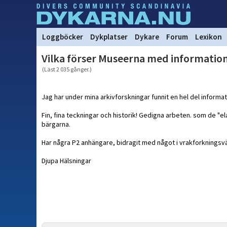
Loggböcker
Dykplatser
Dykare
Forum
Lexikon
Vilka förser Museerna med information
(Läst 2 035 gånger.)
Jag har under mina arkivforskningar funnit en hel del inform
Fin, fina teckningar och historik! Gedigna arbeten. som de "e
bärgarna.
Har några P2 anhängare, bidragit med något i vrakforkningsv
Djupa Hälsningar