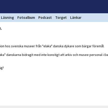
Läsning
Fotoalbum
Podcast
Torget
Länkar
.
ation hos svenska museer från "elaka" danska dykare som bärgar föremål.
laka" danskarna bidragit med inte konstigt att arkiv och musee personal i Da
äg?