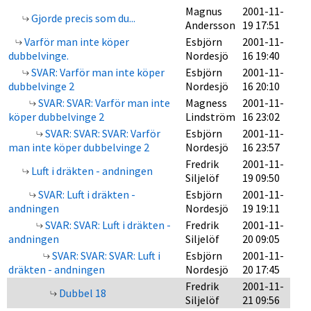
Magnus
2001-11-
Gjorde precis som du...
Andersson
19 17:51
Varför man inte köper
Esbjörn
2001-11-
dubbelvinge.
Nordesjö
16 19:40
SVAR: Varför man inte köper
Esbjörn
2001-11-
dubbelvinge 2
Nordesjö
16 20:10
SVAR: SVAR: Varför man inte
Magness
2001-11-
köper dubbelvinge 2
Lindström
16 23:02
SVAR: SVAR: SVAR: Varför
Esbjörn
2001-11-
man inte köper dubbelvinge 2
Nordesjö
16 23:57
Fredrik
2001-11-
Luft i dräkten - andningen
Siljelöf
19 09:50
SVAR: Luft i dräkten -
Esbjörn
2001-11-
andningen
Nordesjö
19 19:11
SVAR: SVAR: Luft i dräkten -
Fredrik
2001-11-
andningen
Siljelöf
20 09:05
SVAR: SVAR: SVAR: Luft i
Esbjörn
2001-11-
dräkten - andningen
Nordesjö
20 17:45
Fredrik
2001-11-
Dubbel 18
Siljelöf
21 09:56