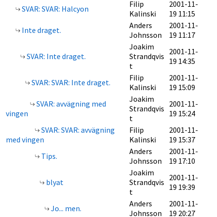
Filip
2001-11-
SVAR: SVAR: Halcyon
Kalinski
19 11:15
Anders
2001-11-
Inte draget.
Johnsson
19 11:17
Joakim
2001-11-
SVAR: Inte draget.
Strandqvis
19 14:35
t
Filip
2001-11-
SVAR: SVAR: Inte draget.
Kalinski
19 15:09
Joakim
SVAR: avvägning med
2001-11-
Strandqvis
vingen
19 15:24
t
SVAR: SVAR: avvägning
Filip
2001-11-
med vingen
Kalinski
19 15:37
Anders
2001-11-
Tips.
Johnsson
19 17:10
Joakim
2001-11-
blyat
Strandqvis
19 19:39
t
Anders
2001-11-
Jo... men.
Johnsson
19 20:27