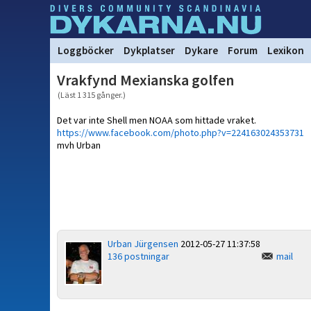
Loggböcker
Dykplatser
Dykare
Forum
Lexikon
Vrakfynd Mexianska golfen
(Läst 1 315 gånger.)
Det var inte Shell men NOAA som hittade vraket.
https://www.facebook.com/photo.php?v=224163024353731
mvh Urban
Urban Jürgensen
2012-05-27 11:37:58
136 postningar
mail