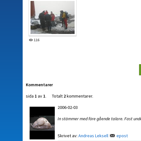
116
Kommentarer
sida
1
av
1
. Totalt
2
kommentarer.
2006-02-03
In stämmer med före gående talare. Fast under
Skrivet av:
Andreas Leksell
epost