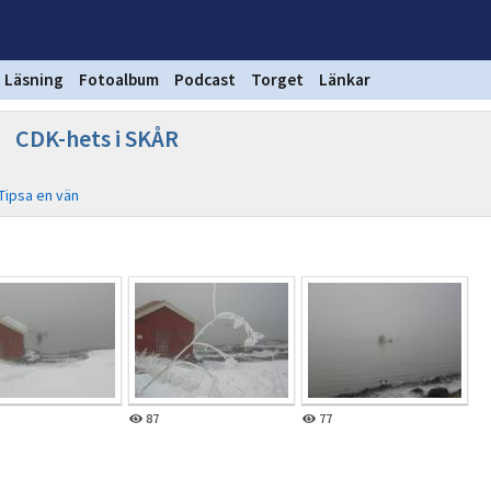
Läsning
Fotoalbum
Podcast
Torget
Länkar
CDK-hets i SKÅR
Tipsa en vän
87
77