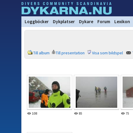
Loggböcker
Dykplatser
Dykare
Forum
Lexikon
Till album
Till presentation
Visa som bildspel
108
85
75