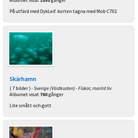
Albumet visat
1050
gånger
På utfärd med DykLeif. korten tagna med Mob C702
Skärhamn
( 7 bilder )
- Sverige (Västkusten) - Fiskar, marint liv
Albumet visat
760
gånger
Lite smått och gott