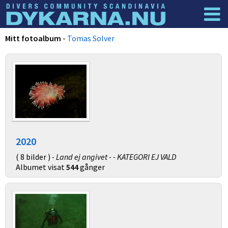
Dyknyheter
Logga in
Mitt fotoalbum
-
Tomas Solver
2020
( 8 bilder )
- Land ej angivet - - KATEGORI EJ VALD
Albumet visat
544
gånger