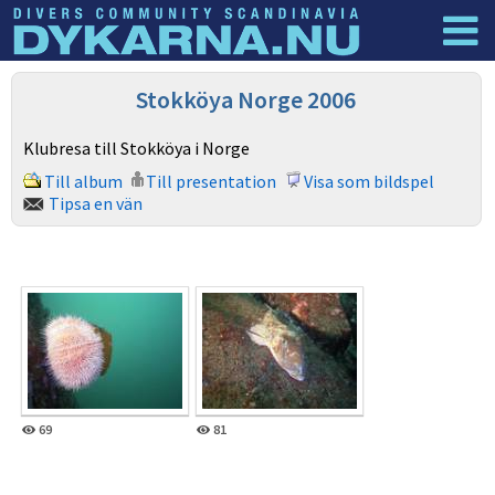
Dyknyheter
Logga in
Stokköya Norge 2006
Klubresa till Stokköya i Norge
Till album
Till presentation
Visa som bildspel
Tipsa en vän
69
81