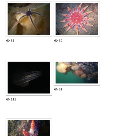
55
62
61
111